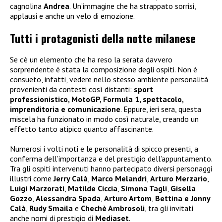
cagnolina
Andrea
. Un’immagine che ha strappato sorrisi,
applausi e anche un velo di emozione.
Tutti i protagonisti della notte milanese
Se c’è un elemento che ha reso la serata davvero
sorprendente è stata la composizione degli ospiti. Non è
consueto, infatti, vedere nello stesso ambiente personalità
provenienti da contesti così distanti:
sport
professionistico, MotoGP, Formula 1, spettacolo,
imprenditoria e comunicazione
. Eppure, ieri sera, questa
miscela ha funzionato in modo così naturale, creando un
effetto tanto atipico quanto affascinante.
Numerosi i volti noti e le personalità di spicco presenti, a
conferma dell’importanza e del prestigio dell’appuntamento.
Tra gli ospiti intervenuti hanno partecipato diversi personaggi
illustri come
Jerry Calà
,
Marco Melandri
,
Arturo Merzario
,
Luigi Marzorati
,
Matilde Ciccia
,
Simona Tagli
,
Gisella
Gozzo
,
Alessandra Spada
,
Arturo Artom
,
Bettina e Jonny
Calà
,
Rudy Smaila
e
Chechè Ambrosoli
, tra gli invitati
anche nomi di prestigio di
Mediaset
.