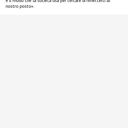
è il modo che la società usa per cercare di rimetterci al
nostro posto».