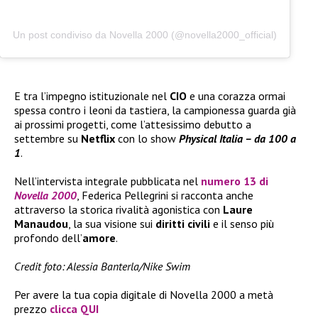
Un post condiviso da Novella 2000 (@novella2000_official)
E tra l’impegno istituzionale nel
CIO
e una corazza ormai
spessa contro i leoni da tastiera, la campionessa guarda già
ai prossimi progetti, come l’attesissimo debutto a
settembre su
Netflix
con lo show
Physical Italia – da 100 a
1
.
Nell’intervista integrale pubblicata nel
numero 13 di
Novella 2000
, Federica Pellegrini si racconta anche
attraverso la storica rivalità agonistica con
Laure
Manaudou
, la sua visione sui
diritti civili
e il senso più
profondo dell’
amore
.
Credit foto: Alessia Banterla/Nike Swim
Per avere la tua copia digitale di Novella 2000 a metà
prezzo
clicca QUI