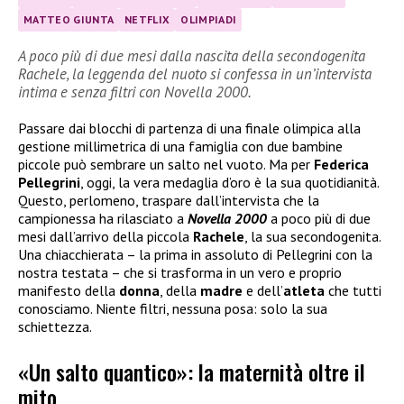
MATTEO GIUNTA
NETFLIX
OLIMPIADI
A poco più di due mesi dalla nascita della secondogenita
Rachele, la leggenda del nuoto si confessa in un’intervista
intima e senza filtri con Novella 2000.
Passare dai blocchi di partenza di una finale olimpica alla
gestione millimetrica di una famiglia con due bambine
piccole può sembrare un salto nel vuoto. Ma per
Federica
Pellegrini
, oggi, la vera medaglia d’oro è la sua quotidianità.
Questo, perlomeno, traspare dall’intervista che la
campionessa ha rilasciato a
Novella 2000
a poco più di due
mesi dall’arrivo della piccola
Rachele
, la sua secondogenita.
Una chiacchierata – la prima in assoluto di Pellegrini con la
nostra testata – che si trasforma in un vero e proprio
manifesto della
donna
, della
madre
e dell’
atleta
che tutti
conosciamo. Niente filtri, nessuna posa: solo la sua
schiettezza.
«Un salto quantico»: la maternità oltre il
mito