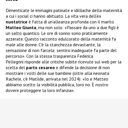
Dimenticate le immagini patinate e idilliache della maternità
a cui i social ci hanno abituato. La vita vera dell’ex
nuotatrice
è fatta di un’alleanza profonda con il marito
Matteo Giunta
, ma non solo: «Passare da uno a due figli è
un salto quantico. Le ore di sonno sono praticamente
azzerate. Questo racconto edulcorato della maternità fa
male alle donne. C’è la stanchezza devastante, la
sensazione di non farcela: sentirsi inadeguate fa parte del
percorso». Con la stessa trasparenza Federica
Pellegrini risponde alle critiche subite ricevute sul web per la
scelta del
parto cesareo
e difende la decisione di non
mostrare i volti delle sue bambine (oltre alla neonata
Rachele, c’è Matilde, arrivata nel 2024): «Io e Matteo
abbiamo scelto la visibilità pubblica, loro no. È nostro
dovere proteggere la loro infanzia».