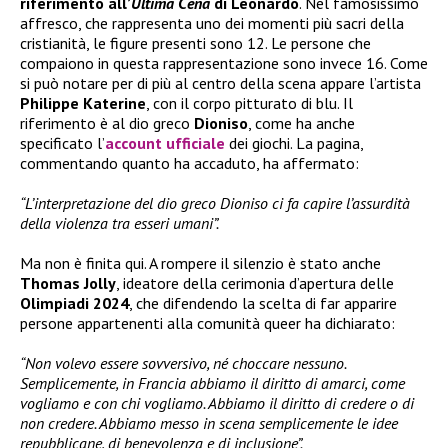
riferimento all’
Ultima Cena
di Leonardo
. Nel famosissimo
affresco, che rappresenta uno dei momenti più sacri della
cristianità, le figure presenti sono 12. Le persone che
compaiono in questa rappresentazione sono invece 16. Come
si può notare per di più al centro della scena appare l’artista
Philippe Katerine
, con il corpo pitturato di blu. Il
riferimento è al dio greco
Dioniso
, come ha anche
specificato l’
account ufficiale
dei giochi. La pagina,
commentando quanto ha accaduto, ha affermato:
“L’interpretazione del dio greco Dioniso ci fa capire l’assurdità
della violenza tra esseri umani”.
Ma non è finita qui. A rompere il silenzio è stato anche
Thomas Jolly
, ideatore della cerimonia d’apertura delle
Olimpiadi 2024
, che difendendo la scelta di far apparire
persone appartenenti alla comunità queer ha dichiarato:
“Non volevo essere sovversivo, né choccare nessuno.
Semplicemente, in Francia abbiamo il diritto di amarci, come
vogliamo e con chi vogliamo. Abbiamo il diritto di credere o di
non credere. Abbiamo messo in scena semplicemente le idee
repubblicane, di benevolenza e di inclusione”.