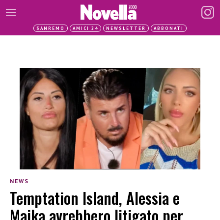
SANREMO
AMICI 24
NEWSLETTER
ABBONATI
NEWS
Temptation Island, Alessia e
Maika avrebbero litigato per