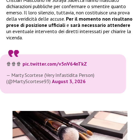
Cristian Mascolino né Soraya Sabetta hanno rilasciato
dichiarazioni pubbliche per confermare o smentire quanto
emerso. Il loro silenzio, tuttavia, non costituisce una prova
della veridicità delle accuse.
Per il momento non risultano
prese di posizione ufficiali
e
sarà necessario attendere
un eventuale intervento dei diretti interessati per chiarire la
vicenda.
🍿🍿🍿
pic.twitter.com/v5nV64nTkZ
— Marty Scortese (Very Infastidita Person)
(@MartyScortese93)
August 3, 2026