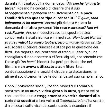
durante il filmato, gli ha domandato: “
Ma perché fai queste
facce?
”. Rosario ha cercato di chiarire che il suo
atteggiamento dipendeva esclusivamente dalla
poca
familiarità con questo tipo di contenuti
: “
Ti giuro,
sono
imbranato, ci ho provato
”. Ancora più diretta è stata la
domanda di un’altra persona: “
Ma cosa è successo? Non eri
così, Rosario
”. Anche in questo caso la risposta dell’ex
concorrente è stata ironica e immediata: “
Non lo so! Non mi
so fare i video! Lo volevo togliere, però ormai sembrava brutto
”.
A suscitare ulteriore curiosità è stata poi la questione dei
filtri. Una ragazza, nel tentativo di tranquillizzarlo, gli ha
consigliato di non ricorrere a effetti digitali, sostenendo che
fosse già “
un bono
”. Monetti ha però precisato che nel
filmato
non aveva utilizzato alcun filtro
. Una
puntualizzazione che, anziché chiudere la discussione, ha
alimentato ulteriormente le domande sul suo cambiamento.
Dopo il polverone social, Rosario Monetti è tornato a
mostrarsi in un
nuovo video girato in auto
, questa volta
con il sorriso e un
atteggiamento divertito davanti alla
curiosità suscitata
. L’ex volto di
Temptation Island
ha scelto
di ironizzare sulla vicenda, continuando a ricondurre il