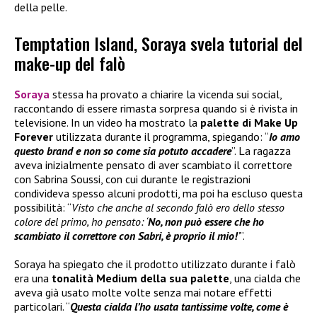
della pelle.
Temptation Island, Soraya svela tutorial del
make-up del falò
Soraya
stessa ha provato a chiarire la vicenda sui social,
raccontando di essere rimasta sorpresa quando si è rivista in
televisione. In un video ha mostrato la
palette di
Make Up
Forever
utilizzata durante il programma, spiegando: “
Io amo
questo brand e non so come sia potuto accadere
”. La ragazza
aveva inizialmente pensato di aver scambiato il correttore
con Sabrina Soussi, con cui durante le registrazioni
condivideva spesso alcuni prodotti, ma poi ha escluso questa
possibilità: “
Visto che anche al secondo falò ero dello stesso
colore del primo, ho pensato: ‘
No, non può essere che ho
scambiato il correttore con Sabri, è proprio il mio!
’
”.
Soraya ha spiegato che il prodotto utilizzato durante i falò
era una
tonalità Medium della sua palette
, una cialda che
aveva già usato molte volte senza mai notare effetti
particolari. “
Questa cialda l’ho usata tantissime volte, come è