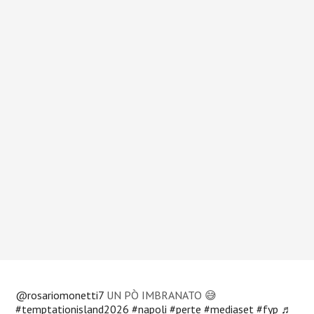
@rosariomonetti7
UN PÒ IMBRANATO 😅
#temptationisland2026
#napoli
#perte
#mediaset
#fyp
♬