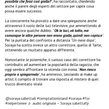
possibile che fossi così gialla?
”, ha raccontato, chiedendo
anche il parere degli esperti del settore per capire cosa
possa essere successo.
La concorrente ha provato a dare una spiegazione anche
attraverso il ruolo delle luci televisive, pur ammettendo di
avere ancora qualche dubbio: “
Ok le luci, ok tutto, ma
comunque le altre persone non erano gialle, quindi non capisco
”.
Per la puntata del confronto a distanza
“Un mese dopo
”,
Soraya ha scelto invece un altro correttore, quello di Tarte,
ottenendo un risultato apparso differente.
Nonostante le polemiche, il curioso caso del correttore ha
contribuito ad aumentare la popolarità della ragazza, che
oggi sembra affrontare la vicenda con ironia. “
Non riesco
proprio a spiegarmelo
”, ha ammesso, lasciando ai make up
artist il compito di trovare una risposta al mistero di quel
trucco diventato virale.
@soraya.sabetta6
#temptationisland
#soraya
#for
#neiperteeee
♬ audio originale – Soraya sabettafp