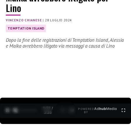
Lino
VINCENZO CHIANESE
|
28 LUGLIO 2024
TEMPTATION ISLAND
Dopo la fine delle registrazioni di Temptation Island, Alessia
e Maika avrebbero litigato via messaggi a causa di Lino
0:30 /
Ad
hub
Media
POWERED
1
/
2
3:35
BY