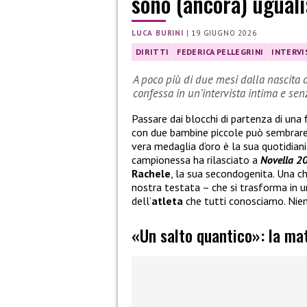
sono (ancora) ugual
LUCA BURINI
|
19 GIUGNO 2026
DIRITTI
FEDERICA PELLEGRINI
INTERVI
A poco più di due mesi dalla nascita 
confessa in un’intervista intima e sen
Passare dai blocchi di partenza di una 
con due bambine piccole può sembrare
vera medaglia d’oro è la sua quotidiani
campionessa ha rilasciato a
Novella 
Rachele
, la sua secondogenita. Una ch
nostra testata – che si trasforma in 
dell’
atleta
che tutti conosciamo. Nient
«Un salto quantico»: la mat