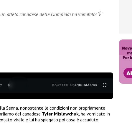
, un atleta canadese delle Olimpiadi ha vomitato: “È
Ad
hub
Media
/
2
POWERED BY
nella Senna, nonostante le condizioni non propriamente
parliamo del canadese
Tyler Mislawchuk
, ha vomitato in
entato virale e lui ha spiegato poi cosa è accaduto.