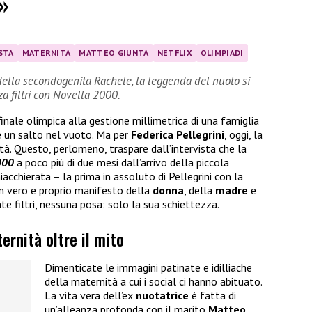
i»
STA
MATERNITÀ
MATTEO GIUNTA
NETFLIX
OLIMPIADI
della secondogenita Rachele, la leggenda del nuoto si
za filtri con Novella 2000.
finale olimpica alla gestione millimetrica di una famiglia
 un salto nel vuoto. Ma per
Federica Pellegrini
, oggi, la
tà. Questo, perlomeno, traspare dall’intervista che la
2000
a poco più di due mesi dall’arrivo della piccola
iacchierata – la prima in assoluto di Pellegrini con la
un vero e proprio manifesto della
donna
, della
madre
e
e filtri, nessuna posa: solo la sua schiettezza.
ernità oltre il mito
Dimenticate le immagini patinate e idilliache
della maternità a cui i social ci hanno abituato.
La vita vera dell’ex
nuotatrice
è fatta di
un’alleanza profonda con il marito
Matteo