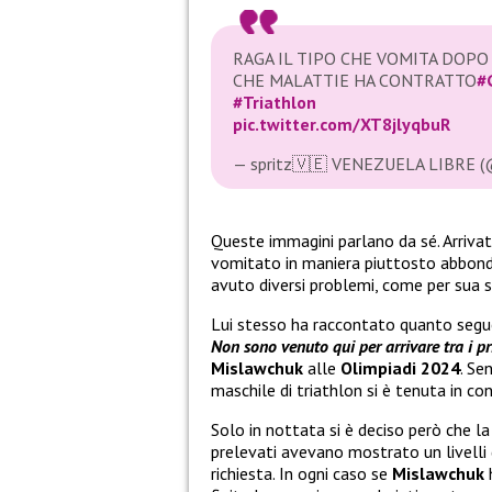
RAGA IL TIPO CHE VOMITA DOPO
CHE MALATTIE HA CONTRATTO
#
#Triathlon
pic.twitter.com/XT8jlyqbuR
— spritz🇻🇪 VENEZUELA LIBRE (
Queste immagini parlano da sé. Arriv
vomitato in maniera piuttosto abbonda
avuto diversi problemi, come per sua 
Lui stesso ha raccontato quanto seg
Non sono venuto qui per arrivare tra i p
Mislawchuk
alle
Olimpiadi 2024
. Se
maschile di triathlon si è tenuta in c
Solo in nottata si è deciso però che la
prelevati avevano mostrato un livelli d
richiesta. In ogni caso se
Mislawchuk
h