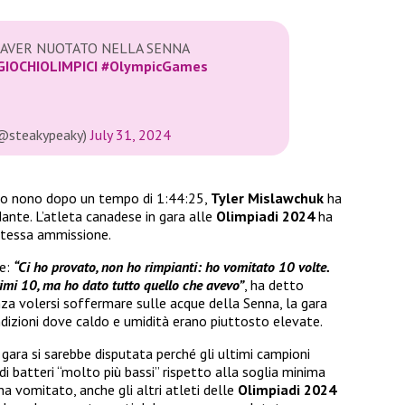
 AVER NUOTATO NELLA SENNA
GIOCHIOLIMPICI
#OlympicGames
@steakypeaky)
July 31, 2024
ato nono dopo un tempo di 1:44:25,
Tyler Mislawchuk
ha
nte. L’atleta canadese in gara alle
Olimpiadi 2024
ha
stessa ammissione.
ue:
“Ci ho provato, non ho rimpianti: ho vomitato 10 volte.
rimi 10, ma ho dato tutto quello che avevo”
, ha detto
nza volersi soffermare sulle acque della Senna, la gara
ondizioni dove caldo e umidità erano piuttosto elevate.
 gara si sarebbe disputata perché gli ultimi campioni
i batteri “molto più bassi” rispetto alla soglia minima
a vomitato, anche gli altri atleti delle
Olimpiadi 2024