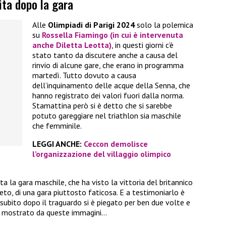
ita dopo la gara
Alle
Olimpiadi di Parigi 2024
solo la polemica
su
Rossella Fiamingo
(in cui è intervenuta
anche
Diletta Leotta)
, in questi giorni c’è
stato tanto da discutere anche a causa del
rinvio di alcune gare, che erano in programma
martedì. Tutto dovuto a causa
dell’inquinamento delle acque della Senna, che
hanno registrato dei valori fuori dalla norma.
Stamattina però si è detto che si sarebbe
potuto gareggiare nel triathlon sia maschile
che femminile.
LEGGI ANCHE:
Ceccon demolisce
l’organizzazione del villaggio olimpico
uta la gara maschile, che ha visto la vittoria del britannico
ueto, di una gara piuttosto faticosa. E a testimoniarlo è
, subito dopo il traguardo si è piegato per ben due volte e
e mostrato da queste immagini…