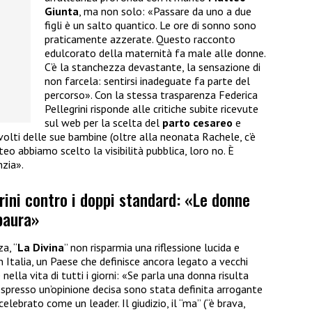
Giunta
, ma non solo: «Passare da uno a due
figli è un salto quantico. Le ore di sonno sono
praticamente azzerate. Questo racconto
edulcorato della maternità fa male alle donne.
C’è la stanchezza devastante, la sensazione di
non farcela: sentirsi inadeguate fa parte del
percorso». Con la stessa trasparenza Federica
Pellegrini risponde alle critiche subite ricevute
sul web per la scelta del
parto cesareo
e
volti delle sue bambine (oltre alla neonata Rachele, c’è
eo abbiamo scelto la visibilità pubblica, loro no. È
nzia».
grini contro i doppi standard: «Le donne
paura»
a, “
La Divina
” non risparmia una riflessione lucida e
n Italia, un Paese che definisce ancora legato a vecchi
nella vita di tutti i giorni: «Se parla una donna risulta
spresso un’opinione decisa sono stata definita arrogante
lebrato come un leader. Il giudizio, il “ma” (“è brava,