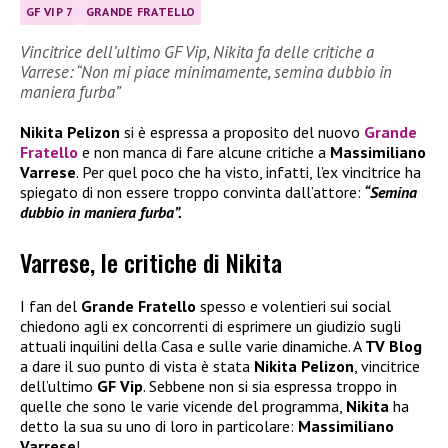
GF VIP 7
GRANDE FRATELLO
Vincitrice dell’ultimo GF Vip, Nikita fa delle critiche a
Varrese: “Non mi piace minimamente, semina dubbio in
maniera furba”
Nikita Pelizon
si è espressa a proposito del nuovo
Grande
Fratello
e non manca di fare alcune critiche a
Massimiliano
Varrese
. Per quel poco che ha visto, infatti, l’ex vincitrice ha
spiegato di non essere troppo convinta dall’attore:
“Semina
dubbio in maniera furba”.
Varrese, le critiche di Nikita
I fan del
Grande Fratello
spesso e volentieri sui social
chiedono agli ex concorrenti di esprimere un giudizio sugli
attuali inquilini della Casa e sulle varie dinamiche. A
TV Blog
a dare il suo punto di vista è stata
Nikita Pelizon
, vincitrice
dell’ultimo
GF Vip
. Sebbene non si sia espressa troppo in
quelle che sono le varie vicende del programma,
Nikita
ha
detto la sua su uno di loro in particolare:
Massimiliano
Varrese
!