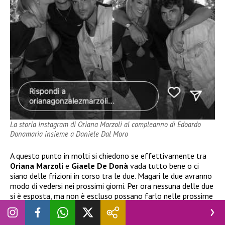
La storia Instagram di Oriana Marzoli al compleanno di Edoardo
Donamaria insieme a Daniele Dal Moro
A questo punto in molti si chiedono se effettivamente tra
Oriana Marzoli
e
Giaele De Donà
vada tutto bene o ci
siano delle frizioni in corso tra le due. Magari le due avranno
modo di vedersi nei prossimi giorni. Per ora nessuna delle due
si è esposta, ma non è escluso possano farlo nelle prossime
ore! Sarebbe questo anche un modo per mettere a tacere i
pettegolezzi di una presunta lite tra loro. Attendiamo