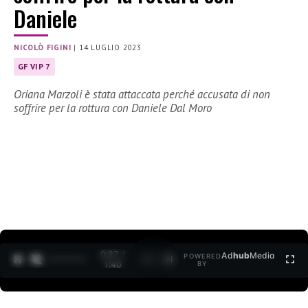
Daniele
NICOLÒ FIGINI
|
14 LUGLIO 2023
GF VIP 7
Oriana Marzoli è stata attaccata perché accusata di non
soffrire per la rottura con Daniele Dal Moro
0:28 /
Ad
hub
Media
POWERED
1
/
2
1:40
BY