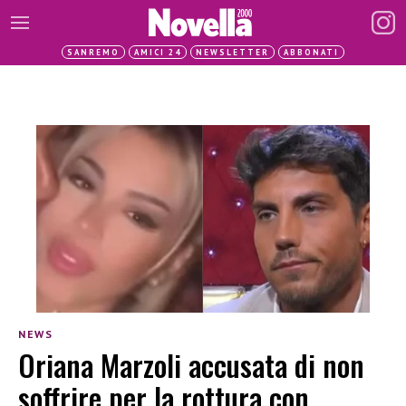
SANREMO
AMICI 24
NEWSLETTER
ABBONATI
NEWS
Oriana Marzoli accusata di non
soffrire per la rottura con