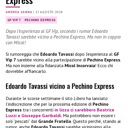
ANDREA SANNA
|
17 AGOSTO 2024
GF VIP 7
PECHINO EXPRESS
Dopo l’esperienza al GF Vip, secondo i rumor Edoardo
Tavassi sarebbe vicino a Pechino Express. Ma non in coppia
con Micol!
Si rumoreggia che
Edoardo Tavassi
dopo l’esperienza al
GF
Vip 7
sarebbe vicino alla partecipazione di
Pechino Express
.
Ma non insieme alla fidanzata
Micol Incorvaia
! Ecco chi
dovrebbe affiancarlo.
Edoardo Tavassi vicino a Pechino Express
Durante le scorse settimane il sito
Libero
ha lanciato
l’indiscrezione che per la prossima edizione di
Pechino
Express
tra i concorrenti
in lizza ci sarebbero
Beatrice
Luzzi
e
Giuseppe Garibaldi
.
Ma potrebbero non essere i
soli “pescati” dal
Grande Fratello
. Questo perché, stando ai
rumor, anche
Edoardo Tavassi
sarebbe vicinissimo alla