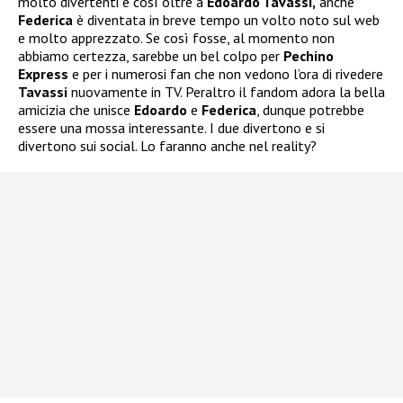
molto divertenti e così oltre a
Edoardo Tavassi,
anche
Federica
è diventata in breve tempo un volto noto sul web
e molto apprezzato. Se così fosse, al momento non
abbiamo certezza, sarebbe un bel colpo per
Pechino
Express
e per i numerosi fan che non vedono l’ora di rivedere
Tavassi
nuovamente in TV. Peraltro il fandom adora la bella
amicizia che unisce
Edoardo
e
Federica
, dunque potrebbe
essere una mossa interessante. I due divertono e si
divertono sui social. Lo faranno anche nel reality?