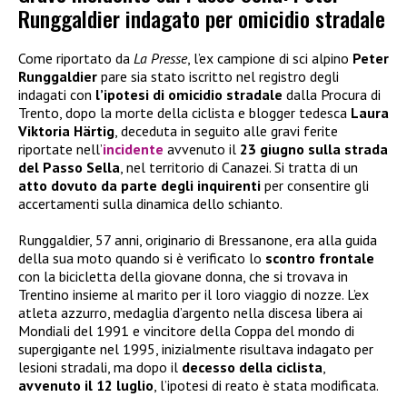
Runggaldier indagato per omicidio stradale
Come riportato da
La Presse
, l’ex campione di sci alpino
Peter
Runggaldier
pare sia stato iscritto nel registro degli
indagati con
l’ipotesi di omicidio stradale
dalla Procura di
Trento, dopo la morte della ciclista e blogger tedesca
Laura
Viktoria Härtig
, deceduta in seguito alle gravi ferite
riportate nell’
incidente
avvenuto il
23 giugno sulla strada
del Passo Sella
, nel territorio di Canazei. Si tratta di un
atto dovuto da parte degli inquirenti
per consentire gli
accertamenti sulla dinamica dello schianto.
Runggaldier, 57 anni, originario di Bressanone, era alla guida
della sua moto quando si è verificato lo
scontro frontale
con la bicicletta della giovane donna, che si trovava in
Trentino insieme al marito per il loro viaggio di nozze. L’ex
atleta azzurro, medaglia d’argento nella discesa libera ai
Mondiali del 1991 e vincitore della Coppa del mondo di
supergigante nel 1995, inizialmente risultava indagato per
lesioni stradali, ma dopo il
decesso della ciclista
,
avvenuto il 12 luglio
, l’ipotesi di reato è stata modificata.