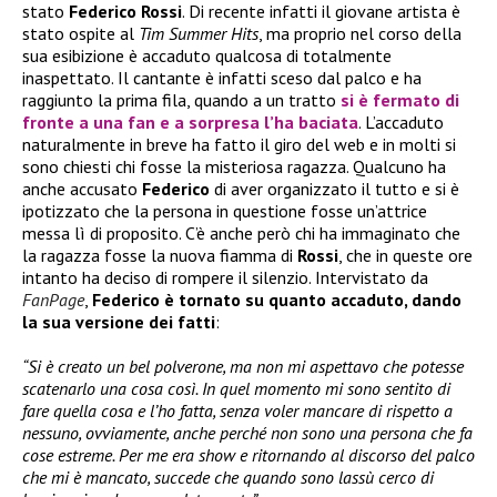
stato
Federico Rossi
. Di recente infatti il giovane artista è
stato ospite al
Tim Summer Hits
, ma proprio nel corso della
sua esibizione è accaduto qualcosa di totalmente
inaspettato. Il cantante è infatti sceso dal palco e ha
raggiunto la prima fila, quando a un tratto
si è fermato di
fronte a una fan e a sorpresa l’ha baciata
. L’accaduto
naturalmente in breve ha fatto il giro del web e in molti si
sono chiesti chi fosse la misteriosa ragazza. Qualcuno ha
anche accusato
Federico
di aver organizzato il tutto e si è
ipotizzato che la persona in questione fosse un’attrice
messa lì di proposito. C’è anche però chi ha immaginato che
la ragazza fosse la nuova fiamma di
Rossi
, che in queste ore
intanto ha deciso di rompere il silenzio. Intervistato da
FanPage
,
Federico è tornato su quanto accaduto, dando
la sua versione dei fatti
:
“Si è creato un bel polverone, ma non mi aspettavo che potesse
scatenarlo una cosa così. In quel momento mi sono sentito di
fare quella cosa e l’ho fatta, senza voler mancare di rispetto a
nessuno, ovviamente, anche perché non sono una persona che fa
cose estreme. Per me era show e ritornando al discorso del palco
che mi è mancato, succede che quando sono lassù cerco di