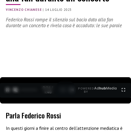
VINCENZO CHIANESE
|
14 LUGLIO 2023
Federico Rossi rompe il silenzio sul bacio dato alla fan
durante un concerto e rivela cosa è accaduto: le sue parole
0:15 /
Ad
hub
Media
POWERED
1
/
2
1:40
BY
Parla Federico Rossi
In questi giorni a finire al centro dell’attenzione mediatica è