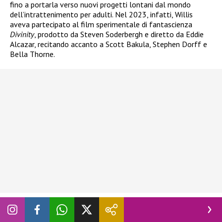
fino a portarla verso nuovi progetti lontani dal mondo
dell’intrattenimento per adulti. Nel 2023, infatti, Willis
aveva partecipato al film sperimentale di fantascienza
Divinity
, prodotto da Steven Soderbergh e diretto da Eddie
Alcazar, recitando accanto a Scott Bakula, Stephen Dorff e
Bella Thorne.
Nata a San Rafael, nella provincia argentina di Mendoza,
Willis si era trasferita ancora bambina nello Utah insieme