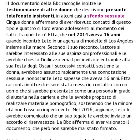
Il documentario della Bbc raccoglie inoltre le
testimonianze di altre donne
che descrivono
presunte
telefonate insistenti
, in alcuni casi a
sfondo sessuale
.
Cinque donne affermano di aver ricevuto contatti di questo
tipo e quattro di loro erano adolescenti al momento dei
fatti. Tra queste c’è Etta, che
nel 2014 aveva 16 anni
quando incontrò Leto in un’agenzia di modelle di Los Angeles
insieme alla madre. Secondo il suo racconto, l’attore si
sarebbe interessato alle sue aspirazioni professionali e le
avrebbe chiesto l’indirizzo email per invitarle entrambe alla
sua festa degli Oscar. I successivi contatti, sostiene la
donna, avrebbero assunto rapidamente una connotazione
sessuale, nonostante Leto sapesse che aveva 16 anni. Etta
racconta inoltre di essere stata messa in contatto con un
uomo che si sarebbe presentato come una persona in grado
di aiutarla nella carriera e che le avrebbe proposto di
realizzare materiale pornografico, sostenendo che la minore
età non fosse un impedimento. Nel 2016, aggiunge, Leto le
avrebbe comunicato che un suo legale le avrebbe inviato un
accordo di riservatezza. La Bbc afferma di aver visionato il
documento, che però non sarebbe mai stato firmato.