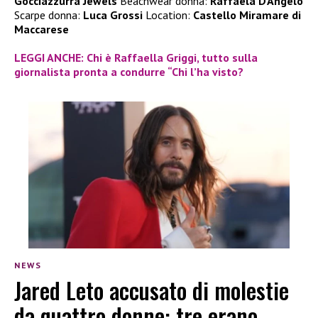
Gocciazzurra Jewels
Beachwear donna:
Raffaela D’Angelo
Scarpe donna:
Luca Grossi
Location:
Castello Miramare di
Maccarese
LEGGI ANCHE: Chi è Raffaella Griggi, tutto sulla
giornalista pronta a condurre “Chi l’ha visto?
NEWS
Jared Leto accusato di molestie
da quattro donne: tre erano