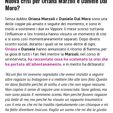
Nuova crisi per Oriana Marzoli e Daniele Dal
Moro?
Senza dubbio
Oriana Marzoli
e
Daniele Dal Moro
sono una
delle coppie più amate e seguite del momento, e sono in
molti a sostenere i due ex Vipponi. Il mese scorso tuttavia
l’influencer e l’ex tronista hanno vissuto un momento di crisi
e si sono così momentaneamente separati. Dopo diversi
scontri social, durante i quali se ne sono dette di ogni,
Oriana
e
Daniele
hanno annunciato il ritorno di fiamma, per
la gioia di tutti i fan. Nel mentre la
Marzoli
, nel corso di
un’intervista,
ha raccontato cosa ha scatenato la crisi che
ha portato all’allontanamento
, e in merito ha dichiarato:
“Alcuni fan mi avevano segnalato che aveva iniziato a seguire
altre ragazze su Instagram e a mettere like alle loro foto. Questo
mi dava fastidio perché, di solito, è uno che non segue nessuna.
Non capivo il senso di seguire una sconosciuta. Sono gelosa, ma
non sono pazza. E nemmeno scema. Non perché fossero ragazze
più belle di me, ma perché ho vissuto un rapporto traumatico
con il mio ex che mi ha tradita ripetutamente con chiunque e mi
ha fatto diventare insicura. Voglio un uomo che mi dia la giusta