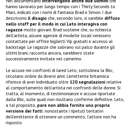
Nel documentario
intervengono anche due uomini
che
hanno lavorato per lungo tempo con i Thirty Seconds to
Mars, indicati con i nomi di fantasia Brad e Simon. I due
descrivono
il disagio
che, secondo loro, si sarebbe
diffuso
nello staff per il modo in cui Leto interagiva con
ragazze
molto giovani. Brad sostiene che, su richiesta
dell’artista, alcune agenzie di modelle locali venissero
contattate per offrire biglietti Vip gratuiti e accesso al
backstage. Le ragazze che salivano sul palco durante gli
ultimi brani, racconta ancora, sarebbero state
successivamente invitate nel camerino.
Le accuse nei confronti di Jared Leto, sottolinea la Bbc,
circolano online da diversi anni. L’emittente britannica
riferisce di aver individuato oltre
120 segnalazioni
relative
al comportamento dell’artista nei confronti delle donne. Si
tratta, al momento, di testimonianze e accuse riportate
dalla Bbc, sulle quali non risultano conferme definitive. Leto,
a tal proposito,
pare non abbia
fornito una propria
versione dei fatti
: nonostante i ripetuti tentativi
dell’emittente di ottenere un commento, l’attore non ha
risposto.