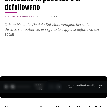
defollowano
VINCENZO CHIANESE
|
3 LUGLIO 2023
Oriana Marzoli e Daniele Dal Moro vengono beccati a
discutere in pubblico: in seguito la coppia si defollowa sui
social
0:15 /
Ad
hub
Media
POWERED
1
/
2
1:40
BY