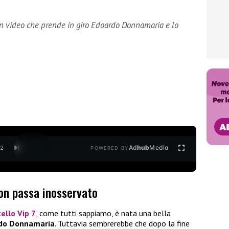
un video che prende in giro Edoardo Donnamaria e lo
Ad
hub
Media
/
2
POWERED BY
non passa inosservato
ello Vip 7
, come tutti sappiamo, è nata una bella
do Donnamaria
. Tuttavia sembrerebbe che dopo la fine