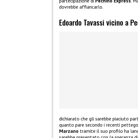
partecipazione di
Pechino Express
. M
dovrebbe affiancarlo.
Edoardo Tavassi vicino a P
dichiarato che gli sarebbe piaciuto par
quanto pare secondo i recenti pettego
Marzano
tramite il suo profilo ha lan
sarebbe presentato con la speranza di 