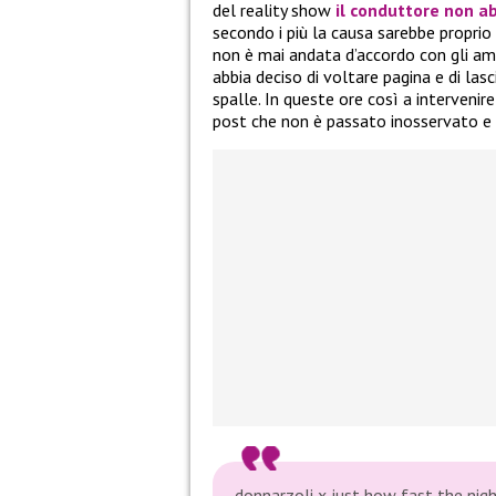
del reality show
il conduttore non ab
secondo i più la causa sarebbe proprio
non è mai andata d’accordo con gli ami
abbia deciso di voltare pagina e di lasci
spalle. In queste ore così a intervenir
post che non è passato inosservato e
donnarzoli x just how fast the nig