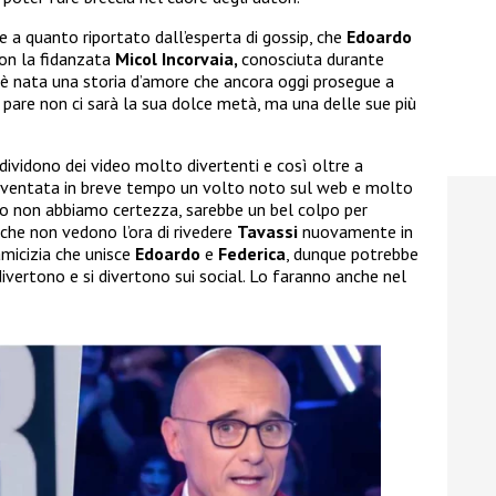
e a quanto riportato dall’esperta di gossip, che
Edoardo
on la fidanzata
Micol Incorvaia,
conosciuta durante
ì è nata una storia d’amore che ancora oggi prosegue a
 pare non ci sarà la sua dolce metà, ma una delle sue più
ndividono dei video molto divertenti e così oltre a
iventata in breve tempo un volto noto sul web e molto
o non abbiamo certezza, sarebbe un bel colpo per
 che non vedono l’ora di rivedere
Tavassi
nuovamente in
amicizia che unisce
Edoardo
e
Federica
, dunque potrebbe
ivertono e si divertono sui social. Lo faranno anche nel