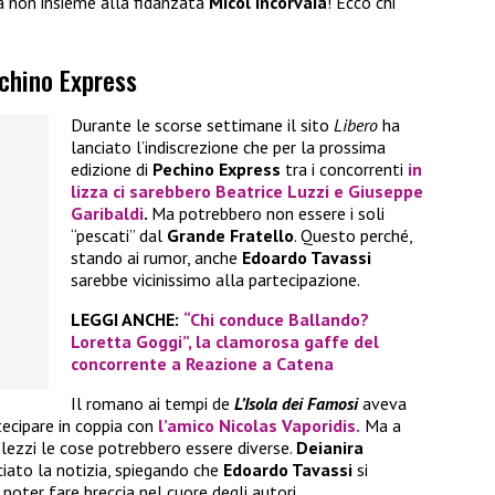
a non insieme alla fidanzata
Micol Incorvaia
! Ecco chi
echino Express
Durante le scorse settimane il sito
Libero
ha
lanciato l’indiscrezione che per la prossima
edizione di
Pechino Express
tra i concorrenti
in
lizza ci sarebbero
Beatrice Luzzi
e
Giuseppe
Garibaldi
.
Ma potrebbero non essere i soli
“pescati” dal
Grande Fratello
. Questo perché,
stando ai rumor, anche
Edoardo Tavassi
sarebbe vicinissimo alla partecipazione.
LEGGI ANCHE:
“Chi conduce Ballando?
Loretta Goggi”, la clamorosa gaffe del
concorrente a Reazione a Catena
Il romano ai tempi de
L’Isola dei Famosi
aveva
tecipare in coppia con
l’amico
Nicolas Vaporidis.
Ma a
lezzi le cose potrebbero essere diverse.
Deianira
ciato la notizia, spiegando che
Edoardo Tavassi
si
poter fare breccia nel cuore degli autori.