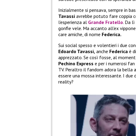
Inizialmente si pensava, sempre in bas
Tavassi
avrebbe potuto fare coppia c
l’esperienza al
Grande Fratello
. Da l
gonfie vele. Ma accanto all’ex vippone
care amiche, di nome
Federica.
Sui social spesso e volentieri i due co
Edoardo Tavassi,
anche
Federica
è d
apprezzato. Se così fosse, al moment
Pechino Express
e per i numerosi fan
TV. Peraltro il fandom adora la bella 
essere una mossa interessante. I due d
reality?