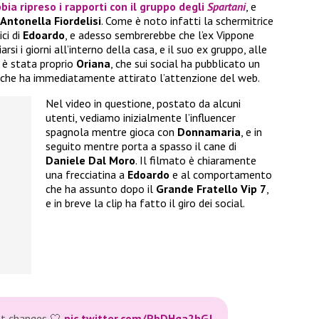
bia ripreso i rapporti con il gruppo degli
Spartani
, e
Antonella Fiordelisi
. Come è noto infatti la schermitrice
ci di
Edoardo
, e adesso sembrerebbe che l’ex Vippone
arsi i giorni all’interno della casa, e il suo ex gruppo, alle
e è stata proprio
Oriana
, che sui social ha pubblicato un
 che ha immediatamente attirato l’attenzione del web.
Nel video in questione, postato da alcuni
utenti, vediamo inizialmente l’influencer
spagnola mentre gioca con
Donnamaria
, e in
seguito mentre porta a spasso il cane di
Daniele Dal Moro
. Il filmato è chiaramente
una frecciatina a
Edoardo
e al comportamento
che ha assunto dopo il
Grande Fratello Vip 7
,
e in breve la clip ha fatto il giro dei social.
ht changes 🤍
pic.twitter.com/PbDHqa2hGJ