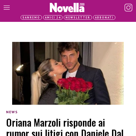
SANREMO
AMICI 24
NEWSLETTER
ABBONATI
NEWS
Oriana Marzoli risponde ai
rumor sui litigi con Daniele Dal