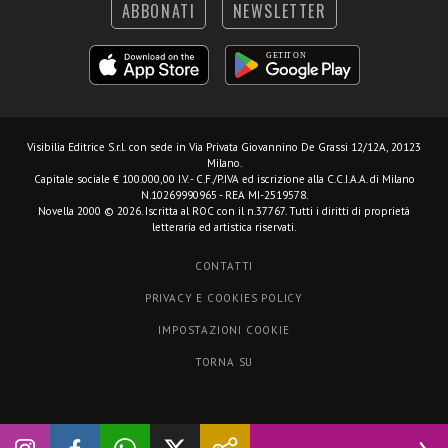
ABBONATI
NEWSLETTER
Visibilia Editrice S.r.l.
con sede in Via Privata Giovannino De Grassi 12/12A, 20123
Milano.
Capitale sociale € 100.000,00 I.V. - C.F./P.IVA ed iscrizione alla C.C.I.A.A. di Milano
N.10269990965 - REA MI-2519578.
Novella 2000 © 2026. Iscritta al ROC con il n.37767. Tutti i diritti di proprietà
letteraria ed artistica riservati.
CONTATTI
PRIVACY E COOKIES POLICY
IMPOSTAZIONI COOKIE
TORNA SU