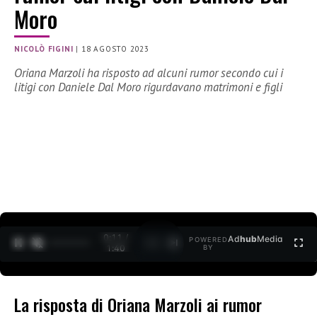
Moro
NICOLÒ FIGINI
|
18 AGOSTO 2023
Oriana Marzoli ha risposto ad alcuni rumor secondo cui i
litigi con Daniele Dal Moro rigurdavano matrimoni e figli
0:11 /
Ad
hub
Media
POWERED
1
/
2
1:40
BY
La risposta di Oriana Marzoli ai rumor