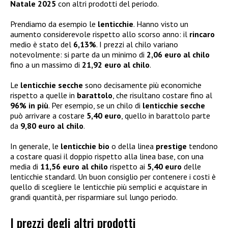
Natale 2025
con altri prodotti del periodo.
Prendiamo da esempio le
lenticchie
. Hanno visto un
aumento considerevole rispetto allo scorso anno: il
rincaro
medio è stato del
6,13%
. I prezzi al chilo variano
notevolmente: si parte da un minimo di
2,06 euro al chilo
fino a un massimo di
21,92 euro al chilo
.
Le
lenticchie secche
sono decisamente più economiche
rispetto a quelle in
barattolo
, che risultano costare fino al
96% in più
. Per esempio, se un chilo di
lenticchie secche
può arrivare a costare
5,40 euro
, quello in barattolo parte
da
9,80 euro al chilo
.
In generale, le
lenticchie bio
o della linea
prestige
tendono
a costare quasi il doppio rispetto alla linea base, con una
media di
11,56 euro al chilo
rispetto ai
5,40 euro
delle
lenticchie standard. Un buon consiglio per contenere i costi è
quello di scegliere le lenticchie più semplici e acquistare in
grandi quantità, per risparmiare sul lungo periodo.
I prezzi degli altri prodotti