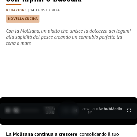
REDAZIONE
|
14 AGOSTO 2024
NOVELLA CUCINA
Con la Molisana, un piatto che unisce la dolcezza dei legumi
alla sapidità del pesce creando un connubio perfetto tra
terra e mare
0:29 /
Ad
hub
Media
POWERED
1
/
2
3:35
BY
La Molisana continua a crescere
, consolidando il suo