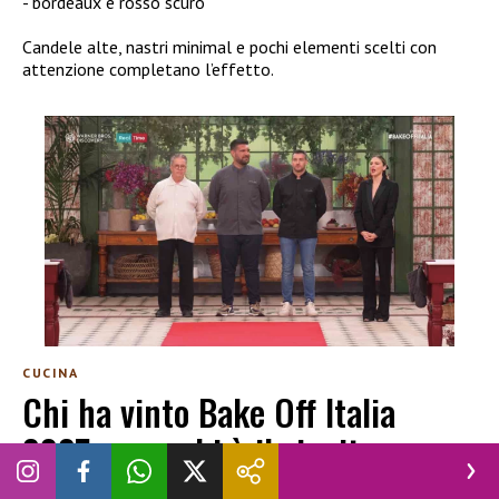
bordeaux e rosso scuro
Candele alte, nastri minimal e pochi elementi scelti con
attenzione completano l’effetto.
CUCINA
Chi ha vinto Bake Off Italia
2025, ecco chi è il vincitore
ANDREA SANNA
|
12 DICEMBRE 2025