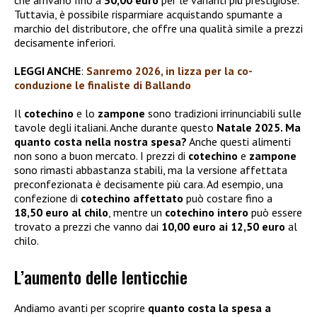
che arrivano fino a
30,00 euro
per le varianti più prestigiose.
Tuttavia, è possibile risparmiare acquistando spumante a
marchio del distributore, che offre una qualità simile a prezzi
decisamente inferiori.
LEGGI ANCHE
:
Sanremo 2026, in lizza per la co-
conduzione le finaliste di Ballando
Il
cotechino
e lo
zampone
sono tradizioni irrinunciabili sulle
tavole degli italiani. Anche durante questo
Natale 2025. Ma
quanto costa nella nostra spesa?
Anche questi alimenti
non sono a buon mercato. I prezzi di
cotechino
e
zampone
sono rimasti abbastanza stabili, ma la versione affettata
preconfezionata è decisamente più cara. Ad esempio, una
confezione di
cotechino affettato
può costare fino a
18,50 euro al chilo
, mentre un
cotechino intero
può essere
trovato a prezzi che vanno dai
10,00 euro ai 12,50 euro
al
chilo.
L’aumento delle lenticchie
Andiamo avanti per scoprire
quanto costa la spesa a