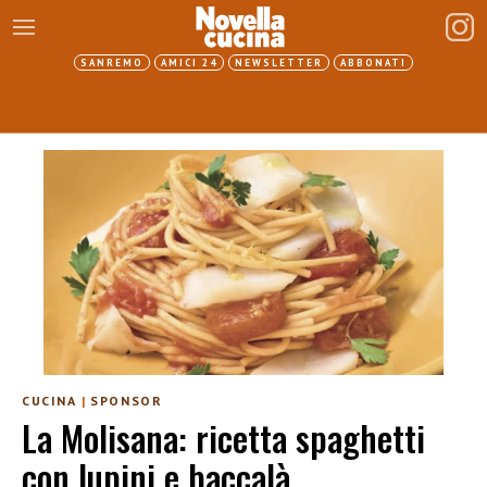
SANREMO
AMICI 24
NEWSLETTER
ABBONATI
CUCINA
|
SPONSOR
La Molisana: ricetta spaghetti
con lupini e baccalà