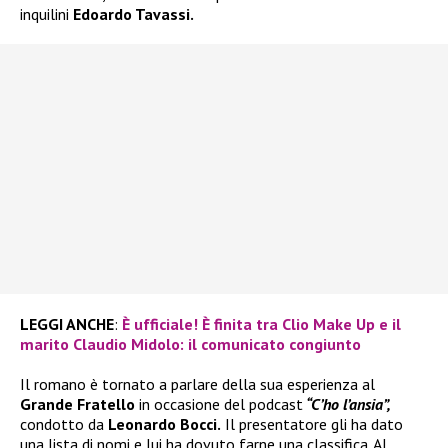
inquilini
Edoardo Tavassi.
LEGGI ANCHE
:
È ufficiale! È finita tra Clio Make Up e il
marito Claudio Midolo: il comunicato congiunto
Il romano è tornato a parlare della sua esperienza al
Grande Fratello
in occasione del podcast
“C’ho l’ansia”,
condotto da
Leonardo Bocci.
Il presentatore gli ha dato
una lista di nomi e lui ha dovuto farne una classifica. Al