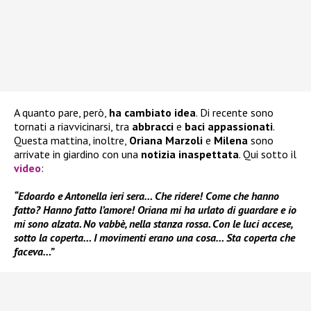
A quanto pare, però,
ha cambiato idea
. Di recente sono
tornati a riavvicinarsi, tra
abbracci
e
baci appassionati
.
Questa mattina, inoltre,
Oriana Marzoli
e
Milena
sono
arrivate in giardino con una
notizia inaspettata
. Qui sotto il
video
:
“Edoardo e Antonella ieri sera… Che ridere! Come che hanno
fatto? Hanno fatto l’amore! Oriana mi ha urlato di guardare e io
mi sono alzata. No vabbè, nella stanza rossa. Con le luci accese,
sotto la coperta… I movimenti erano una cosa… Sta coperta che
faceva…”