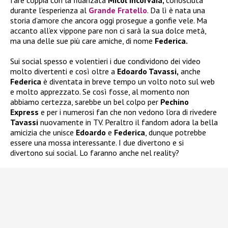
fare coppia con la fidanzata
Micol Incorvaia,
conosciuta
durante l’esperienza al
Grande Fratello
. Da lì è nata una
storia d’amore che ancora oggi prosegue a gonfie vele. Ma
accanto all’ex vippone pare non ci sarà la sua dolce metà,
ma una delle sue più care amiche, di nome
Federica.
Sui social spesso e volentieri i due condividono dei video
molto divertenti e così oltre a
Edoardo Tavassi,
anche
Federica
è diventata in breve tempo un volto noto sul web
e molto apprezzato. Se così fosse, al momento non
abbiamo certezza, sarebbe un bel colpo per
Pechino
Express
e per i numerosi fan che non vedono l’ora di rivedere
Tavassi
nuovamente in TV. Peraltro il fandom adora la bella
amicizia che unisce
Edoardo
e
Federica
, dunque potrebbe
essere una mossa interessante. I due divertono e si
divertono sui social. Lo faranno anche nel reality?