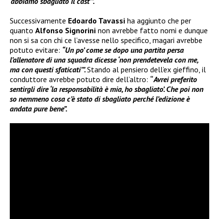
‘abbiamo sbagliato il cast’”.
Successivamente
Edoardo Tavassi
ha aggiunto che per
quanto
Alfonso Signorini
non avrebbe fatto nomi e dunque
non si sa con chi ce l’avesse nello specifico, magari avrebbe
potuto evitare:
“Un po’ come se dopo una partita persa
l’allenatore di una squadra dicesse ‘non prendetevela con me,
ma con questi sfaticati’”.
Stando al pensiero dell’ex gieffino, il
conduttore avrebbe potuto dire dell’altro:
“
Avrei preferito
sentirgli dire ‘la responsabilità è mia, ho sbagliato’. Che poi non
so nemmeno cosa c’è stato di sbagliato perché l’edizione è
andata pure bene”.