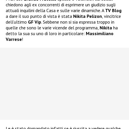
chiedono agli ex concorrenti di esprimere un giudizio sugli
attuali inquilini della Casa e sulle varie dinamiche. A
TV Blog
a dare il suo punto di vista è stata
Nikita Pelizon
, vincitrice
dell’ultimo
GF Vip
. Sebbene non si sia espressa troppo in
quelle che sono le varie vicende del programma,
Nikita
ha
detto la sua su uno di loro in particolare:
Massimiliano
Varrese
!
Le è stato domandato infatti se è riuscita a vedere qualche