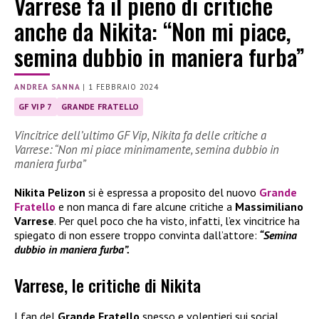
Varrese fa il pieno di critiche
anche da Nikita: “Non mi piace,
semina dubbio in maniera furba”
ANDREA SANNA
|
1 FEBBRAIO 2024
GF VIP 7
GRANDE FRATELLO
Vincitrice dell’ultimo GF Vip, Nikita fa delle critiche a
Varrese: “Non mi piace minimamente, semina dubbio in
maniera furba”
Nikita Pelizon
si è espressa a proposito del nuovo
Grande
Fratello
e non manca di fare alcune critiche a
Massimiliano
Varrese
. Per quel poco che ha visto, infatti, l’ex vincitrice ha
spiegato di non essere troppo convinta dall’attore:
“Semina
dubbio in maniera furba”.
Varrese, le critiche di Nikita
I fan del
Grande Fratello
spesso e volentieri sui social