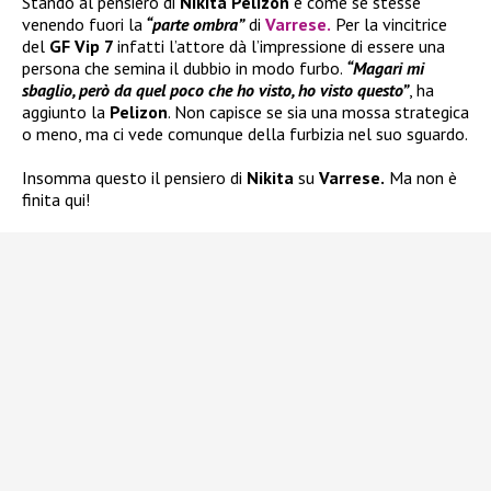
Stando al pensiero di
Nikita Pelizon
è come se stesse
venendo fuori la
“parte ombra”
di
Varrese
.
Per la vincitrice
del
GF Vip 7
infatti l’attore dà l’impressione di essere una
persona che semina il dubbio in modo furbo.
“Magari mi
sbaglio, però da quel poco che ho visto, ho visto questo”
, ha
aggiunto la
Pelizon
. Non capisce se sia una mossa strategica
o meno, ma ci vede comunque della furbizia nel suo sguardo.
Insomma questo il pensiero di
Nikita
su
Varrese.
Ma non è
finita qui!