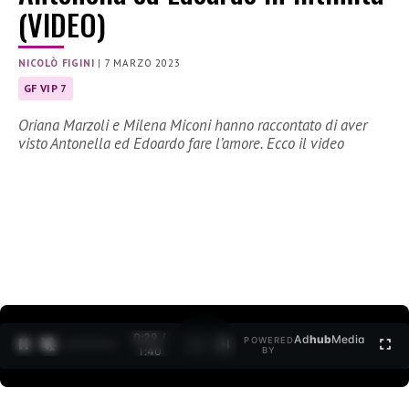
(VIDEO)
NICOLÒ FIGINI
|
7 MARZO 2023
GF VIP 7
Oriana Marzoli e Milena Miconi hanno raccontato di aver
visto Antonella ed Edoardo fare l’amore. Ecco il video
0:30 /
Ad
hub
Media
POWERED
1
/
2
1:40
BY