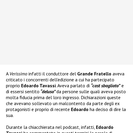
A
Verissimo
infatti il conduttore del
Grande Fratello
aveva
criticato i concorrenti dell’edizione a cui ha partecipato
proprio
Edoardo Tavassi
. Aveva parlato di
“cast sbagliato”
e
di essersi sentito
“deluso”
da persone sulle quali aveva posto
molta fiducia prima del loro ingresso. Dichiarazioni queste
che avevano sollevato un malcontento da parte degli ex
protagonisti e proprio di recente
Edoardo
ha deciso di dire la
sua.
Durante la chiacchierata nel podcast, infatti,
Edoardo
Tavassi
ha commentato in questi termini le parole di