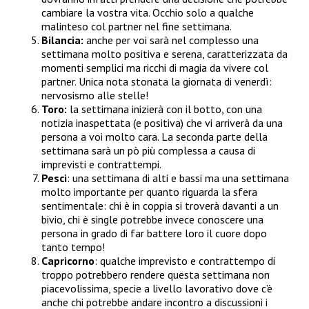
cambiare la vostra vita. Occhio solo a qualche
malinteso col partner nel fine settimana.
Bilancia:
anche per voi sarà nel complesso una
settimana molto positiva e serena, caratterizzata da
momenti semplici ma ricchi di magia da vivere col
partner. Unica nota stonata la giornata di venerdì:
nervosismo alle stelle!
Toro:
la settimana inizierà con il botto, con una
notizia inaspettata (e positiva) che vi arriverà da una
persona a voi molto cara. La seconda parte della
settimana sarà un pò più complessa a causa di
imprevisti e contrattempi.
Pesci
: una settimana di alti e bassi ma una settimana
molto importante per quanto riguarda la sfera
sentimentale: chi è in coppia si troverà davanti a un
bivio, chi è single potrebbe invece conoscere una
persona in grado di far battere loro il cuore dopo
tanto tempo!
Capricorno
: qualche imprevisto e contrattempo di
troppo potrebbero rendere questa settimana non
piacevolissima, specie a livello lavorativo dove c’è
anche chi potrebbe andare incontro a discussioni i