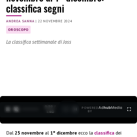
classifica segni
ANDREA SANNA
|
22 NOVEMBRE 2024
OROSCOPO
La classifica settimanale di Joss
0:30 /
Ad
hub
Media
POWERED
1
/
2
1:40
BY
Dal
25 novembre
al
1° dicembre
ecco la
classifica
dei