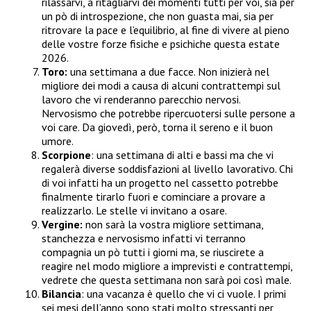
rilassarvi, a ritagliarvi dei momenti tutti per voi, sia per
un pò di introspezione, che non guasta mai, sia per
ritrovare la pace e l’equilibrio, al fine di vivere al pieno
delle vostre forze fisiche e psichiche questa estate
2026.
Toro:
una settimana a due facce. Non inizierà nel
migliore dei modi a causa di alcuni contrattempi sul
lavoro che vi renderanno parecchio nervosi.
Nervosismo che potrebbe ripercuotersi sulle persone a
voi care. Da giovedì, però, torna il sereno e il buon
umore.
Scorpione
: una settimana di alti e bassi ma che vi
regalerà diverse soddisfazioni al livello lavorativo. Chi
di voi infatti ha un progetto nel cassetto potrebbe
finalmente tirarlo fuori e cominciare a provare a
realizzarlo. Le stelle vi invitano a osare.
Vergine:
non sarà la vostra migliore settimana,
stanchezza e nervosismo infatti vi terranno
compagnia un pò tutti i giorni ma, se riuscirete a
reagire nel modo migliore a imprevisti e contrattempi,
vedrete che questa settimana non sarà poi così male.
Bilancia
: una vacanza è quello che vi ci vuole. I primi
sei mesi dell’anno sono stati molto stressanti per