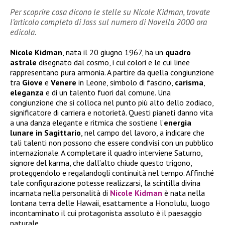
Per scoprire cosa dicono le stelle su Nicole Kidman, trovate
l’articolo completo di Joss sul numero di Novella 2000 ora
edicola.
Nicole
Kidman
, nata il 20 giugno 1967, ha un
quadro
astrale
disegnato dal cosmo, i cui colori e le cui linee
rappresentano pura armonia. A partire da quella congiunzione
tra
Giove
e
Venere
in Leone, simbolo di fascino,
carisma
,
eleganza
e di un talento fuori dal comune. Una
congiunzione che si colloca nel punto più alto dello zodiaco,
significatore di carriera e notorietà. Questi pianeti danno vita
a una danza elegante e ritmica che sostiene l’
energia
lunare in Sagittario
, nel campo del lavoro, a indicare che
tali talenti non possono che essere condivisi con un pubblico
internazionale. A completare il quadro interviene Saturno,
signore del karma, che dall’alto chiude questo trigono,
proteggendolo e regalandogli continuità nel tempo. Affinché
tale configurazione potesse realizzarsi, la scintilla divina
incarnata nella personalità di
Nicole Kidman
è nata nella
lontana terra delle Hawaii, esattamente a Honolulu, luogo
incontaminato il cui protagonista assoluto è il paesaggio
naturale.