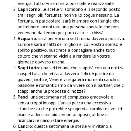
energia, tutto vi sembrerà possibile e realizzabile.
Capricorno
: le stelle vi sorridono e il secondo posto
tra i segni più fortunati non ve lo toglie nessuno. La
fortuna, in particolare, sarà in amore con i single che
potrebbero incontrare una persona speciale che non
vedevano da tempo per puro caso e… chissà.
Acquario:
sarà per voi una settimana davvero positiva.
L’umore sarà infatti dei migliori e, col vostro sorriso e
spirito positivo, riuscirete a contagiare anche tutti
coloro che vi stanno vicini e a rendere le vostre
giornate davvero uniche.
Sagittario
: una settimana che si aprirà con una notizia
inaspettata che vi farà davvero felici. A partire da
giovedì, inoltre, Venere vi regalerà momenti carichi di
passione e romanticismo da vivere con il partner, che ci
scappi anche la proposta di nozze?
Pesci:
una settimana nel complesso gradevole e
senza troppi intoppi. L’unica pecca una eccessiva
stanchezza che potrebbe spingervi a cambiare i vostri
piani e a dedicare più tempo al riposo, al fine di
ricaricarvi e riacquistare energie.
Cancro
: questa settimana le stelle vi invitano a