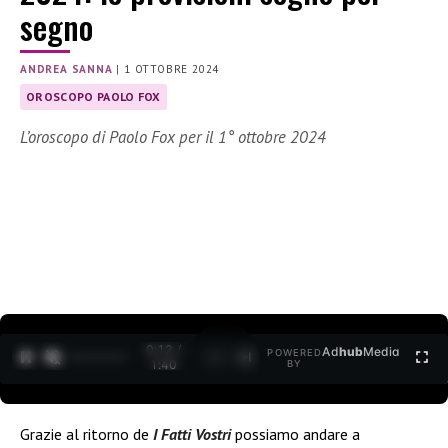
segno
ANDREA SANNA
|
1 OTTOBRE 2024
OROSCOPO PAOLO FOX
L’oroscopo di Paolo Fox per il 1° ottobre 2024
0:12 /
Ad
hub
Media
POWERED
1
/
2
1:40
BY
Grazie al ritorno de
I Fatti Vostri
possiamo andare a