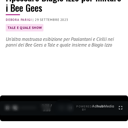
i Bee Gees
DEBORA PARIGI
|
29 SETTEMBRE 2023
TALE E QUALE SHOW
Un’altra mostruasa esibizione per Paolantoni e Cirilli nei
panni dei Bee Gees a Tale e quale insieme a Biagio Izzo
0:30 /
Ad
hub
Media
POWERED
1
/
2
3:35
BY