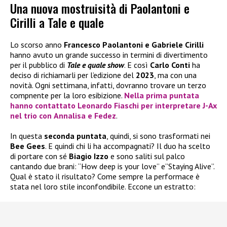
Una nuova mostruisità di Paolantoni e
Cirilli a Tale e quale
Lo scorso anno
Francesco Paolantoni e Gabriele Cirilli
hanno avuto un grande successo in termini di divertimento
per il pubblico di
Tale e quale show
. E così
Carlo Conti
ha
deciso di richiamarli per l’edizione del
2023
, ma con una
novità. Ogni settimana, infatti, dovranno trovare un terzo
compnente per la loro esibizione.
Nella
prima puntata
hanno contattato
Leonardo Fiaschi
per interpretare
J-Ax
nel trio con
Annalisa
e
Fedez
.
In questa
seconda puntata
, quindi, si sono trasformati nei
Bee Gees
. E quindi chi li ha accompagnati? Il duo ha scelto
di portare con sé
Biagio Izzo
e sono saliti sul palco
cantando due brani: “How deep is your love” e”Staying Alive”.
Qual è stato il risultato? Come sempre la performace è
stata nel loro stile inconfondibile. Eccone un estratto: