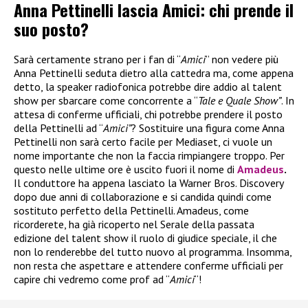
Anna Pettinelli lascia Amici: chi prende il
suo posto?
Sarà certamente strano per i fan di “
Amici
” non vedere più
Anna Pettinelli seduta dietro alla cattedra ma, come appena
detto, la speaker radiofonica potrebbe dire addio al talent
show per sbarcare come concorrente a “
Tale e Quale Show”
. In
attesa di conferme ufficiali, chi potrebbe prendere il posto
della Pettinelli ad “
Amici”
? Sostituire una figura come Anna
Pettinelli non sarà certo facile per Mediaset, ci vuole un
nome importante che non la faccia rimpiangere troppo. Per
questo nelle ultime ore è uscito fuori il nome di
Amadeus
.
Il conduttore ha appena lasciato la Warner Bros. Discovery
dopo due anni di collaborazione e si candida quindi come
sostituto perfetto della Pettinelli. Amadeus, come
ricorderete, ha già ricoperto nel Serale della passata
edizione del talent show il ruolo di giudice speciale, il che
non lo renderebbe del tutto nuovo al programma. Insomma,
non resta che aspettare e attendere conferme ufficiali per
capire chi vedremo come prof ad “
Amici
“!