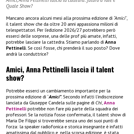
Amici, Anna Pettinelli lascia la cattedra: futuro a Tale e
Quale Show?
Mancano ancora alcuni mesi alla prossima edizione di
“Amici
“,
il talent show che da oltre 20 anni appassiona milioni di
telespettatori. Per l’edizione 2026/27 potrebbero però
esserci delle sorprese, una delle prof più amate, infatti,
potrebbe lasciare la cattedra. Stiamo parlando di
Anna
Pettinell
i. Se così fosse, chi prenderà il suo posto? Dove
andrà la conduttrice?
Amici, Anna Pettinelli lascia il talent
show?
Potrebbe esserci un cambiamento importante per la
prossima edizione di “
Amici”
. Secondo infatti l’indiscrezione
lanciata da Giuseppe Candela sulle pagine di
Chi
,
Anna
Pettinelli
potrebbe non fare più parte della squadra dei
professori. Se la notizia fosse confermata, il talent show di
Maria De Filippi si troverebbe senza uno dei suoi punti di
forza: la speaker radiofonica e storica insegnante è infatti
amatissima dal pubblico e, nella scorsa edizione, è stata