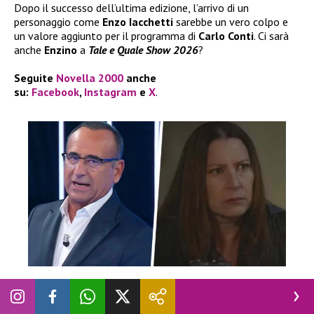
Dopo il successo dell’ultima edizione, l’arrivo di un
personaggio come
Enzo Iacchetti
sarebbe un vero colpo e
un valore aggiunto per il programma di
Carlo Conti
. Ci sarà
anche
Enzino
a
Tale e Quale Show 2026
?
Seguite
Novella 2000
anche
su:
Facebook
,
Instagram
e
X
.
NEWS
|
REALITY
Tale e Quale Show sfida