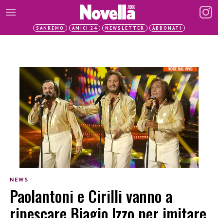
SANREMO
AMICI 24
NEWSLETTER
ABBONATI
NEWS
Paolantoni e Cirilli vanno a
ripescare Biagio Izzo per imitare