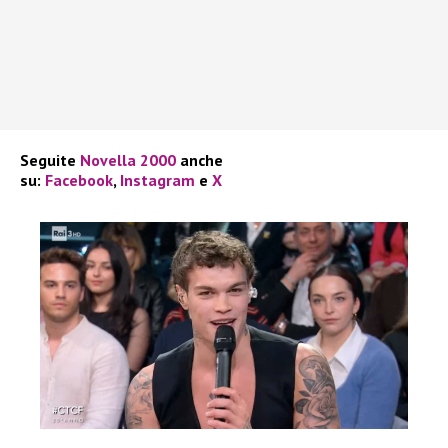
Seguite
Novella 2000
anche
su:
Facebook
,
Instagram
e
X