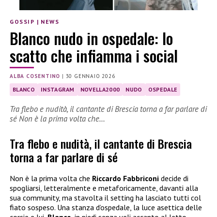
GOSSIP
|
NEWS
Blanco nudo in ospedale: lo
scatto che infiamma i social
ALBA COSENTINO
|
30 GENNAIO 2026
BLANCO
INSTAGRAM
NOVELLA2000
NUDO
OSPEDALE
Tra flebo e nudità, il cantante di Brescia torna a far parlare di
sé Non è la prima volta che…
Tra flebo e nudità, il cantante di Brescia
torna a far parlare di sé
Non è la prima volta che
Riccardo Fabbriconi
decide di
spogliarsi, letteralmente e metaforicamente, davanti alla
sua community, ma stavolta il setting ha lasciato tutti col
fiato sospeso. Una stanza d’ospedale, la luce asettica delle
corsie e lui,
Blanco
, in piedi senza veli accanto al letto.