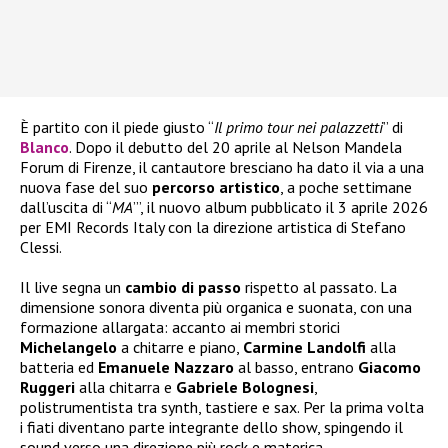
È partito con il piede giusto “
Il primo tour nei palazzetti
” di
Blanco
. Dopo il debutto del 20 aprile al Nelson Mandela
Forum di Firenze, il cantautore bresciano ha dato il via a una
nuova fase del suo
percorso
artistico
, a poche settimane
dall’uscita di “
MA
’”, il nuovo album pubblicato il 3 aprile 2026
per EMI Records Italy con la direzione artistica di Stefano
Clessi.
Il live segna un
cambio di passo
rispetto al passato. La
dimensione sonora diventa più organica e suonata, con una
formazione allargata: accanto ai membri storici
Michelangelo
a chitarre e piano,
Carmine Landolfi
alla
batteria ed
Emanuele
Nazzaro
al basso, entrano
Giacomo
Ruggeri
alla chitarra e
Gabriele
Bolognesi
,
polistrumentista tra synth, tastiere e sax. Per la prima volta
i fiati diventano parte integrante dello show, spingendo il
sound verso una direzione più rock e materica.