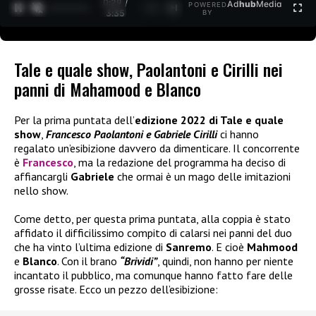
0:30 /
Ad
hub
Media
POWERED
1
/
2
3:35
BY
Tale e quale show, Paolantoni e Cirilli nei
panni di Mahamood e Blanco
Per la prima puntata dell’
edizione 2022 di Tale e quale
show
,
Francesco Paolantoni e Gabriele Cirilli
ci hanno
regalato un’esibizione davvero da dimenticare. Il concorrente
è
Francesco
, ma la redazione del programma ha deciso di
affiancargli
Gabriele
che ormai è un mago delle imitazioni
nello show.
Come detto, per questa prima puntata, alla coppia è stato
affidato il difficilissimo compito di calarsi nei panni del duo
che ha vinto l’ultima edizione di
Sanremo
. E cioè
Mahmood
e
Blanco
. Con il brano
“Brividi”
, quindi, non hanno per niente
incantato il pubblico, ma comunque hanno fatto fare delle
grosse risate. Ecco un pezzo dell’esibizione: