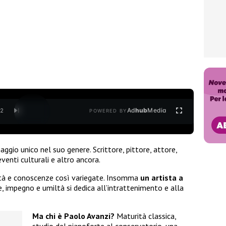
Ad
hub
Media
/
2
POWERED BY
aggio unico nel suo genere. Scrittore, pittore, attore,
venti culturali e altro ancora.
lità e conoscenze così variegate. Insomma
un artista a
e, impegno e umiltà si dedica all’intrattenimento e alla
Ma chi è Paolo Avanzi?
Maturità classica,
studio del pianoforte al conservatorio, una