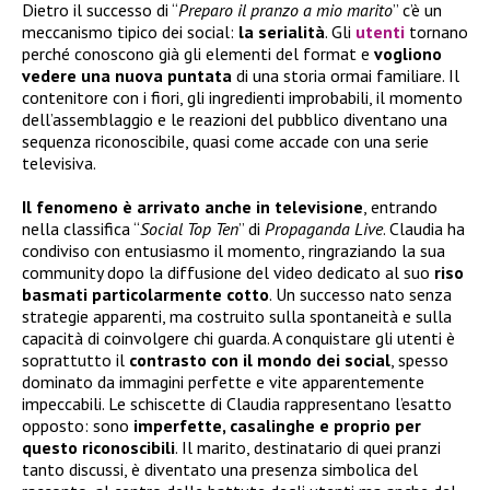
Dietro il successo di “
Preparo il pranzo a mio marito
” c’è un
meccanismo tipico dei social:
la serialità
. Gli
utenti
tornano
perché conoscono già gli elementi del format e
vogliono
vedere una nuova puntata
di una storia ormai familiare. Il
contenitore con i fiori, gli ingredienti improbabili, il momento
dell’assemblaggio e le reazioni del pubblico diventano una
sequenza riconoscibile, quasi come accade con una serie
televisiva.
Il fenomeno è arrivato anche in televisione
, entrando
nella classifica “
Social Top Ten
” di
Propaganda Live
. Claudia ha
condiviso con entusiasmo il momento, ringraziando la sua
community dopo la diffusione del video dedicato al suo
riso
basmati particolarmente cotto
. Un successo nato senza
strategie apparenti, ma costruito sulla spontaneità e sulla
capacità di coinvolgere chi guarda. A conquistare gli utenti è
soprattutto il
contrasto con il mondo dei social
, spesso
dominato da immagini perfette e vite apparentemente
impeccabili. Le schiscette di Claudia rappresentano l’esatto
opposto: sono
imperfette, casalinghe e proprio per
questo riconoscibili
. Il marito, destinatario di quei pranzi
tanto discussi, è diventato una presenza simbolica del