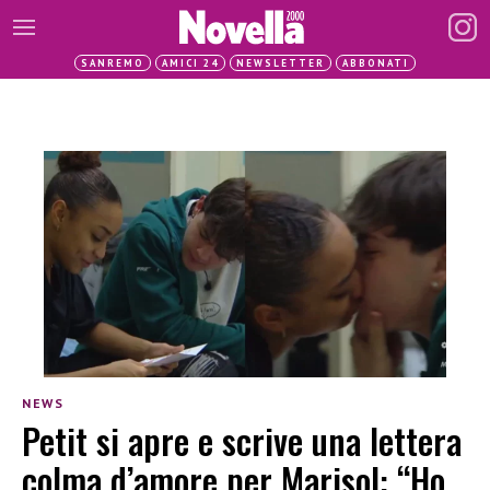
SANREMO
AMICI 24
NEWSLETTER
ABBONATI
NEWS
Petit si apre e scrive una lettera
colma d’amore per Marisol: “Ho