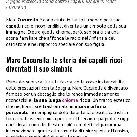
il figlio Mateo: la storia dietro i capelli lunghi di Marc
Cucurella.
Marc
Cucurella
è conosciuto in tutto il mondo per i suoi
capelli
ricci e inconfondibili, diventati un simbolo della sua
immagine. Dietro quella chioma, però, sembra ci sia una
storia familiare che affonda le radici nell’infanzia del
calciatore e nel rapporto speciale con suo
figlio
.
Marc Cucurella, la storia dei capelli ricci
diventati il suo simbolo
Prima dei suoi scatti sulla fascia, delle corse instancabili e
delle prestazioni con la Spagna, Marc Cucurella è diventato
famoso per un dettaglio che lo rende immediatamente
riconoscibile:
la sua lunga
chioma
riccia
. Un tratto estetico
che negli anni si è trasformato in
una vera firma
personale
, accompagnandolo durante la crescita calcistica
fino ai palcoscenici più importanti. Il terzino spagnolo è oggi
considerato uno degli esterni più completi del panorama
internazionale, grazie alla capacità di unire spinta offensiva,
sacrificio e continuità durante le partite.