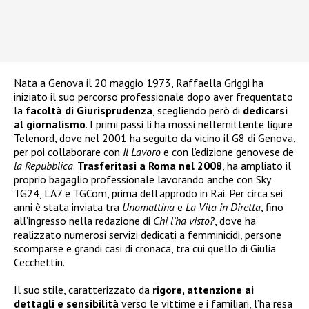
Nata a Genova il 20 maggio 1973, Raffaella Griggi ha
iniziato il suo percorso professionale dopo aver frequentato
la
facoltà di Giurisprudenza
, scegliendo però di
dedicarsi
al giornalismo
. I primi passi li ha mossi nell’emittente ligure
Telenord, dove nel 2001 ha seguito da vicino il G8 di Genova,
per poi collaborare con
Il Lavoro
e con l’edizione genovese de
la Repubblica
.
Trasferitasi a Roma nel 2008
, ha ampliato il
proprio bagaglio professionale lavorando anche con Sky
TG24, LA7 e TGCom, prima dell’approdo in Rai. Per circa sei
anni è stata inviata tra
Unomattina
e
La Vita in Diretta
, fino
all’ingresso nella redazione di
Chi l’ha visto?
, dove ha
realizzato numerosi servizi dedicati a femminicidi, persone
scomparse e grandi casi di cronaca, tra cui quello di Giulia
Cecchettin.
Il suo stile, caratterizzato da
rigore, attenzione ai
dettagli e sensibilità
verso le vittime e i familiari, l’ha resa