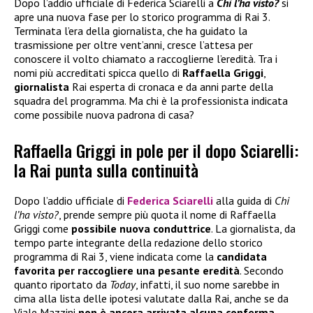
Dopo l’addio ufficiale di Federica Sciarelli a
Chi l’ha visto?
si
apre una nuova fase per lo storico programma di Rai 3.
Terminata l’era della giornalista, che ha guidato la
trasmissione per oltre vent’anni, cresce l’attesa per
conoscere il volto chiamato a raccoglierne l’eredità. Tra i
nomi più accreditati spicca quello di
Raffaella Griggi
,
giornalista
Rai esperta di cronaca e da anni parte della
squadra del programma. Ma chi è la professionista indicata
come possibile nuova padrona di casa?
Raffaella Griggi in pole per il dopo Sciarelli:
la Rai punta sulla continuità
Dopo l’addio ufficiale di
Federica Sciarelli
alla guida di
Chi
l’ha visto?
, prende sempre più quota il nome di Raffaella
Griggi come
possibile nuova conduttrice
. La giornalista, da
tempo parte integrante della redazione dello storico
programma di Rai 3, viene indicata come la
candidata
favorita per raccogliere una pesante eredità
. Secondo
quanto riportato da
Today
, infatti, il suo nome sarebbe in
cima alla lista delle ipotesi valutate dalla Rai, anche se da
Viale Mazzini
non è ancora arrivata alcuna conferma