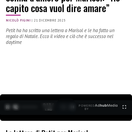
capito cosa vuol dire amare”
NICOLÒ FIGINI
|
21 DICEMBRE 2023
Petit ha ha scritto una lettera a Marisol e le ha fatto un
regalo di Natale. Ecco il video e ciò che è successo nel
daytime
0:14 /
Ad
hub
Media
POWERED
1
/
2
1:40
BY