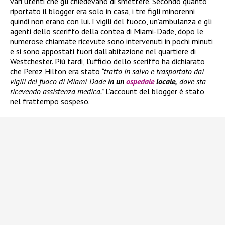
vari utenti che gli chiedevano di smettere. Secondo quanto
riportato il blogger era solo in casa, i tre figli minorenni
quindi non erano con lui. I vigili del fuoco, un’ambulanza e gli
agenti dello sceriffo della contea di Miami-Dade, dopo le
numerose chiamate ricevute sono intervenuti in pochi minuti
e si sono appostati fuori dall’abitazione nel quartiere di
Westchester. Più tardi, l’ufficio dello sceriffo ha dichiarato
che Perez Hilton era stato
“tratto in salvo e trasportato dai
vigili del fuoco di Miami-Dade
in un
ospedale
locale,
dove sta
ricevendo assistenza medica.”
L’account del blogger è stato
nel frattempo sospeso.