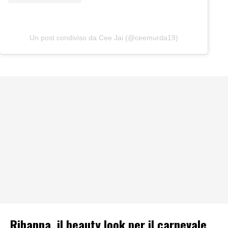
Un post condiviso da Cee Jai (@ceemurda19)
Rihanna, il beauty look per il carnevale