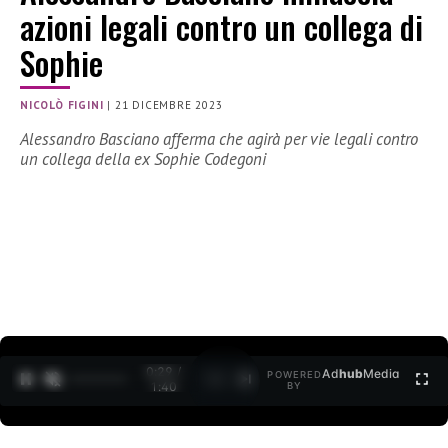
azioni legali contro un collega di
Sophie
NICOLÒ FIGINI
|
21 DICEMBRE 2023
Alessandro Basciano afferma che agirà per vie legali contro
un collega della ex Sophie Codegoni
0:30 /
Ad
hub
Media
POWERED
1
/
2
1:40
BY