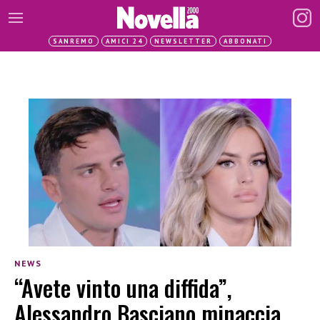
SANREMO
AMICI 24
NEWSLETTER
ABBONATI
NEWS
“Avete vinto una diffida”,
Alessandro Basciano minaccia