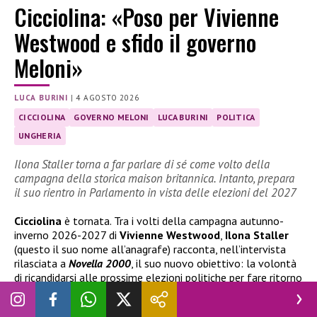
Cicciolina: «Poso per Vivienne
Westwood e sfido il governo
Meloni»
LUCA BURINI
|
4 AGOSTO 2026
CICCIOLINA
GOVERNO MELONI
LUCA BURINI
POLITICA
UNGHERIA
Ilona Staller torna a far parlare di sé come volto della
campagna della storica maison britannica. Intanto, prepara
il suo rientro in Parlamento in vista delle elezioni del 2027
Cicciolina
è tornata. Tra i volti della campagna autunno-
inverno 2026-2027 di
Vivienne Westwood
,
Ilona Staller
(questo il suo nome all’anagrafe) racconta, nell’intervista
rilasciata a
Novella 2000
, il suo nuovo obiettivo: la volontà
di ricandidarsi alle prossime elezioni politiche per fare ritorno
in Parlamento, dopo l’esperienza da deputata nella X
legislatura, tra il 1987 e il 1992.