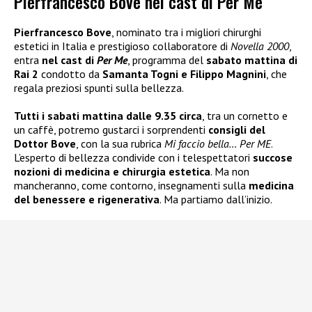
Pierfrancesco Bove nel cast di Per Me
Pierfrancesco Bove
, nominato tra i migliori chirurghi
estetici in Italia e prestigioso collaboratore di
Novella 2000
,
entra
nel cast di
Per Me
, programma del
sabato mattina di
Rai 2
condotto da
Samanta Togni e Filippo Magnini
, che
regala preziosi spunti sulla bellezza.
Tutti i sabati mattina dalle 9.35 circa
, tra un cornetto e
un caffè, potremo gustarci i sorprendenti
consigli del
Dottor Bove
, con la sua rubrica
Mi faccio bella… Per ME
.
L’esperto di bellezza condivide con i telespettatori
succose
nozioni di medicina e chirurgia estetica
. Ma non
mancheranno, come contorno, insegnamenti sulla
medicina
del benessere e rigenerativa
. Ma partiamo dall’inizio.