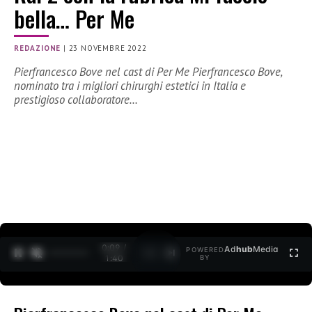
bella… Per Me
REDAZIONE
|
23 NOVEMBRE 2022
Pierfrancesco Bove nel cast di Per Me Pierfrancesco Bove,
nominato tra i migliori chirurghi estetici in Italia e
prestigioso collaboratore…
0:10 /
Ad
hub
Media
POWERED
1
/
2
1:40
BY