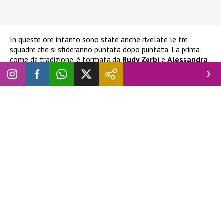
In queste ore intanto sono state anche rivelate le tre
squadre che si sfideranno puntata dopo puntata. La prima,
come da tradizione, è formata da
Rudy Zerbi
e
Alessandra
Celentano
. La seconda è formata da
Lorella Cuccarini
e
Veronica Peparini
. La terza ed ultima invece da
Anna
Pettinelli
ed
Emanuel Lo
.
LEGGI ANCHE
:
The 50 Italia, nel cast del reality di Prime
Video anche ex volti di Temptation Island, GF, Amici e
Isola