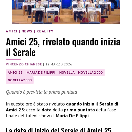
AMICI
|
NEWS
|
REALITY
Amici 25, rivelato quando inizia
il Serale
VINCENZO CHIANESE
|
12 MARZO 2026
AMICI 25
MARIA DE FILIPPI
NOVELLA
NOVELLA 2000
NOVELLA2000
Quando è prevista la prima puntata
In queste ore è stato rivelato
quando inizia il Serale di
Amici 25
: ecco la
data
della
prima puntata
della fase
finale del talent show di
Maria De Filippi
.
La data di inizio del Serale di Amici 25