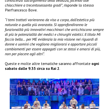
conoscenza sull’argomento della bellezza, facendo due
chiacchiere a trecentosessanta gradi”
, risponde lo stesso
Pierfrancesco Bove.
“I temi trattati varieranno da viso a corpo, dall’estetica più
naturale a quella più avanzata. Si approfondiranno le
funzionalità più innovativi macchinari che arricchiscono sempre
di più le potenzialità dei medici e chirurghi estetici. Il titolo Mi
faccio bella… per ME evidenzia la mia visione nei riguardi di
donne e uomini che vogliono migliorarsi e apportare piccoli
cambiamenti per essere appagati con se stessi e amarsi di più,
non per piacere agli altri”.
Queste e molte altre tematiche saranno affrontate
ogni
sabato dalle 9.35 circa su Rai 2
.