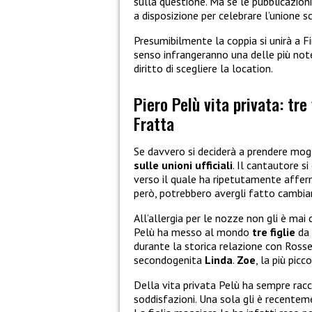
sulla questione. Ma se le pubblicazioni 
a disposizione per celebrare l’unione s
Presumibilmente la coppia si unirà a Fi
senso infrangeranno una delle più note
diritto di scegliere la location.
Piero Pelù vita privata: tr
Fratta
Se davvero si deciderà a prendere mogl
sulle unioni ufficiali
. Il cantautore s
verso il quale ha ripetutamente afferm
però, potrebbero avergli fatto cambia
All’allergia per le nozze non gli è mai 
Pelù ha messo al mondo
tre figlie
da 
durante la storica relazione con Rosse
secondogenita
Linda
.
Zoe
, la più pic
Della vita privata Pelù ha sempre rac
soddisfazioni. Una sola gli è recenteme