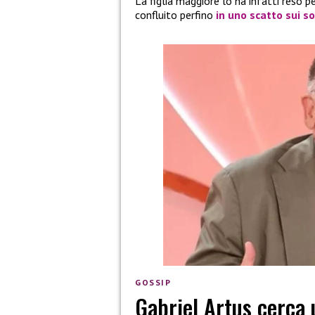
La figlia maggiore lo ha infatti reso 
confluito perfino
in uno scatto sui so
GOSSIP
Gabriel Artus cerca 