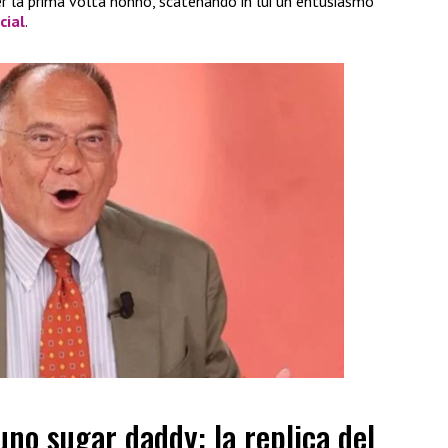
per la prima volta nonno, scatenando in lui un entusiasmo
cial
.
uno sugar daddy: la replica del