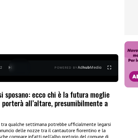
Ad
hub
Media
/
2
POWERED BY
si sposano: ecco chi è la futura moglie
o porterà all’altare, presumibilmente a
e tra qualche settimana potrebbe ufficialmente legarsi
annuncio delle nozze tra il cantautore fiorentino e la
sche compare infatti nell’albo pretorio del comune di