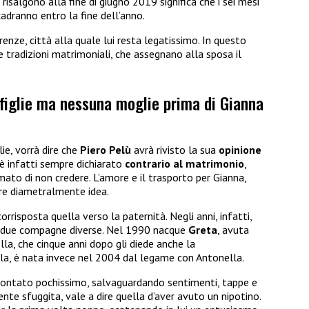
risalgono alla fine di giugno 2019 significa che i sei mesi
cadranno entro la fine dell’anno.
renze, città alla quale lui resta legatissimo. In questo
 tradizioni matrimoniali, che assegnano alla sposa il
e figlie ma nessuna moglie prima di Gianna
ie, vorrà dire che
Piero Pelù
avrà rivisto la sua
opinione
i è infatti sempre dichiarato
contrario al matrimonio
,
ato di non credere. L’amore e il trasporto per Gianna,
re diametralmente idea.
corrisposta quella verso la paternità. Negli anni, infatti,
due compagne diverse. Nel 1990 nacque
Greta
, avuta
lla, che cinque anni dopo gli diede anche la
cola, è nata invece nel 2004 dal legame con Antonella.
contato pochissimo, salvaguardando sentimenti, tappe e
nte sfuggita, vale a dire quella d’aver avuto un nipotino.