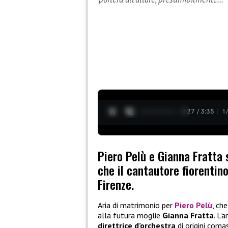
0:28 / 3:35
1
Piero Pelù e Gianna Fratta 
che il cantautore fiorentin
Firenze.
Aria di matrimonio per
Piero Pelù
, ch
alla futura moglie
Gianna Fratta
. L’
direttrice d’orchestra
di origini coma