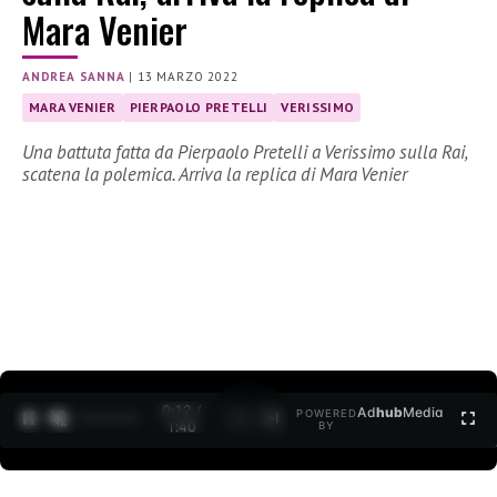
Mara Venier
ANDREA SANNA
|
13 MARZO 2022
MARA VENIER
PIERPAOLO PRETELLI
VERISSIMO
Una battuta fatta da Pierpaolo Pretelli a Verissimo sulla Rai,
scatena la polemica. Arriva la replica di Mara Venier
0:12 /
Ad
hub
Media
POWERED
1
/
2
1:40
BY