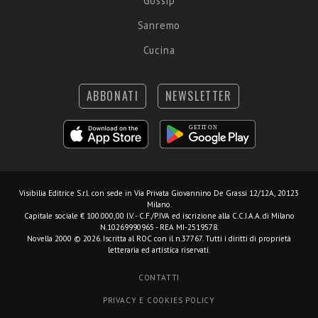
Gossip
Sanremo
Cucina
ABBONATI
NEWSLETTER
Visibilia Editrice S.r.l.
con sede in Via Privata Giovannino De Grassi 12/12A, 20123
Milano.
Capitale sociale € 100.000,00 I.V. - C.F./P.IVA ed iscrizione alla C.C.I.A.A. di Milano
N.10269990965 - REA MI-2519578.
Novella 2000 © 2026. Iscritta al ROC con il n.37767. Tutti i diritti di proprietà
letteraria ed artistica riservati.
CONTATTI
PRIVACY E COOKIES POLICY