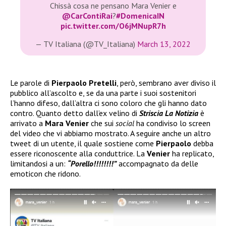
Chissà cosa ne pensano Mara Venier e
@CarContiRai
?
#DomenicaIN
pic.twitter.com/O6jMNupR7h
— TV Italiana (@TV_Italiana)
March 13, 2022
Le parole di
Pierpaolo Pretelli
, però, sembrano aver diviso il
pubblico all’ascolto e, se da una parte i suoi sostenitori
l’hanno difeso, dall’altra ci sono coloro che gli hanno dato
contro. Quanto detto dall’ex velino di
Striscia La Notizia
è
arrivato a
Mara Venier
che sui
social
ha condiviso lo screen
del video che vi abbiamo mostrato. A seguire anche un altro
tweet di un utente, il quale sostiene come
Pierpaolo
debba
essere riconoscente alla conduttrice. La
Venier
ha replicato,
limitandosi a un:
“Porello!!!!!!!!”
accompagnato da delle
emoticon che ridono.