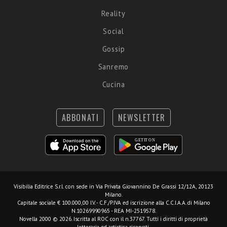
Reality
Social
Gossip
Sanremo
Cucina
ABBONATI
NEWSLETTER
Visibilia Editrice S.r.l.
con sede in Via Privata Giovannino De Grassi 12/12A, 20123
Milano.
Capitale sociale € 100.000,00 I.V. - C.F./P.IVA ed iscrizione alla C.C.I.A.A. di Milano
N.10269990965 - REA MI-2519578.
Novella 2000 © 2026. Iscritta al ROC con il n.37767. Tutti i diritti di proprietà