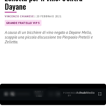
Dayane
VINCENZO CHIANESE
|
20 FEBBRAIO 2021
GRANDE FRATELLO VIP 5
A causa di un bicchiere di vino negato a Dayane Mello,
scoppia una piccola discussione tra Pierpaolo Pretelli e
Zelletta.
0:27 /
Ad
hub
Media
POWERED
1
/
2
1:40
BY