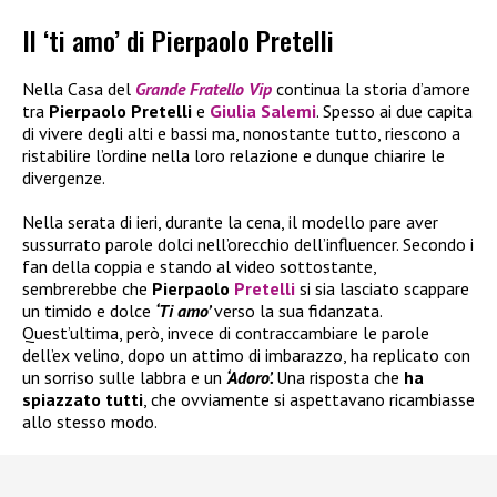
Il ‘ti amo’ di Pierpaolo Pretelli
Nella Casa del
Grande Fratello Vip
continua la storia d’amore
tra
Pierpaolo Pretelli
e
Giulia Salemi
. Spesso ai due capita
di vivere degli alti e bassi ma, nonostante tutto, riescono a
ristabilire l’ordine nella loro relazione e dunque chiarire le
divergenze.
Nella serata di ieri, durante la cena, il modello pare aver
sussurrato parole dolci nell’orecchio dell’influencer. Secondo i
fan della coppia e stando al video sottostante,
sembrerebbe che
Pierpaolo
Pretelli
si sia lasciato scappare
un timido e dolce
‘Ti amo’
verso la sua fidanzata.
Quest’ultima, però, invece di contraccambiare le parole
dell’ex velino, dopo un attimo di imbarazzo, ha replicato con
un sorriso sulle labbra e un
‘Adoro’.
Una risposta che
ha
spiazzato tutti
, che ovviamente si aspettavano ricambiasse
allo stesso modo.