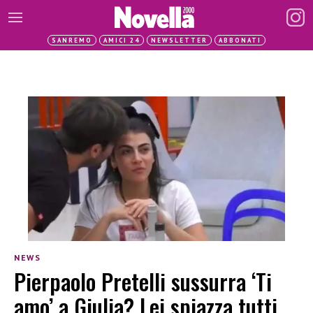
SANREMO
AMICI 24
NEWSLETTER
ABBONATI
NEWS
Pierpaolo Pretelli sussurra ‘Ti
amo’ a Giulia? Lei spiazza tutti