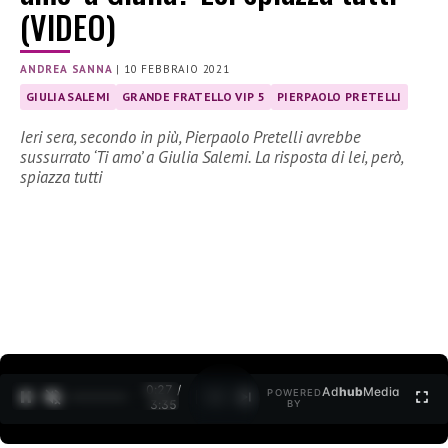
(VIDEO)
ANDREA SANNA
|
10 FEBBRAIO 2021
GIULIA SALEMI
GRANDE FRATELLO VIP 5
PIERPAOLO PRETELLI
Ieri sera, secondo in più, Pierpaolo Pretelli avrebbe
sussurrato ‘Ti amo’ a Giulia Salemi. La risposta di lei, però,
spiazza tutti
0:27 /
Ad
hub
Media
POWERED
1
/
2
3:35
BY