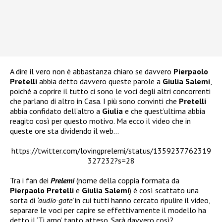
A dire il vero non è abbastanza chiaro se davvero
Pierpaolo
Pretelli
abbia detto davvero queste parole a
Giulia Salemi
,
poiché a coprire il tutto ci sono le voci degli altri concorrenti
che parlano di altro in Casa. I più sono convinti che
Pretelli
abbia confidato dell’altro a
Giulia
e che quest’ultima abbia
reagito così per questo motivo. Ma ecco il video che in
queste ore sta dividendo il web…
https://twitter.com/lovingprelemi/status/1359237762319
327232?s=28
Tra i fan dei
Prelemi
(nome della coppia formata da
Pierpaolo Pretelli
e
Giulia Salemi
) è così scattato una
sorta di
‘audio-gate’
in cui tutti hanno cercato ripulire il video,
separare le voci per capire se effettivamente il modello ha
detto il ‘Ti amo’ tanto atteso. Sarà davvero così?