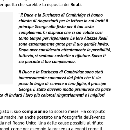
er quella che sarebbe la risposta dei
Reali
:
“
Il Duca e la Duchessa di Cambridge ci hanno
chiesto di ringraziarti per la lettera in cui inviti il ​​
principe George alla festa per il tuo sesto
compleanno. Ci dispiace che ci sia voluto così
tanto tempo per rispondere. Le loro Altezze Reali
sono estremamente grate per il tuo gentile invito.
Dopo aver considerato attentamente le possibilità,
tuttavia, si sentono costrette a rifiutare. Spero ti
sia piaciuto il tuo compleanno.
Il Duca e la Duchessa di Cambridge sono stati
immensamente commossi dal fatto che ti sia
presa la briga di scrivere a loro figlio, il principe
George. È stato davvero molto premuroso da parte
o di inviarti i loro più calorosi ringraziamenti e i migliori
iato il suo
compleanno
lo scorso mese. Ha compiuto
 la madre, ha anche postato una fotografia dell’evento
a nel Regno Unito. Una delle cause possibili al rifiuto
mpegni, come per esempio la presenza a eventi come il