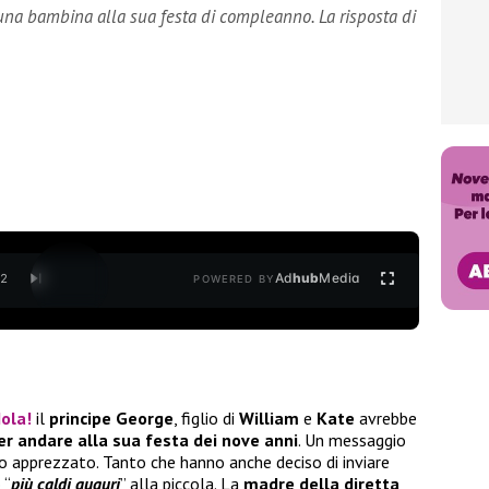
 una bambina alla sua festa di compleanno. La risposta di
Ad
hub
Media
/
2
POWERED BY
ola!
il
principe George
, figlio di
William
e
Kate
avrebbe
er andare alla sua festa dei nove anni
. Un messaggio
o apprezzato. Tanto che hanno anche deciso di inviare
 “
più caldi auguri
” alla piccola. La
madre della diretta