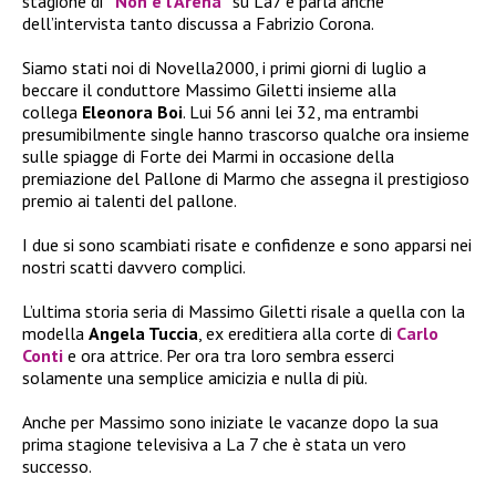
stagione di
“Non è l’Arena”
su La7 e parla anche
dell’intervista tanto discussa a Fabrizio Corona.
Siamo stati noi di Novella2000, i primi giorni di luglio a
beccare il conduttore Massimo Giletti insieme alla
collega
Eleonora Boi
. Lui 56 anni lei 32, ma entrambi
presumibilmente single hanno trascorso qualche ora insieme
sulle spiagge di Forte dei Marmi in occasione della
premiazione del Pallone di Marmo che assegna il prestigioso
premio ai talenti del pallone.
I due si sono scambiati risate e confidenze e sono apparsi nei
nostri scatti davvero complici.
L’ultima storia seria di Massimo Giletti risale a quella con la
modella
Angela Tuccia
, ex ereditiera alla corte di
Carlo
Conti
e ora attrice. Per ora tra loro sembra esserci
solamente una semplice amicizia e nulla di più.
Anche per Massimo sono iniziate le vacanze dopo la sua
prima stagione televisiva a La 7 che è stata un vero
successo.