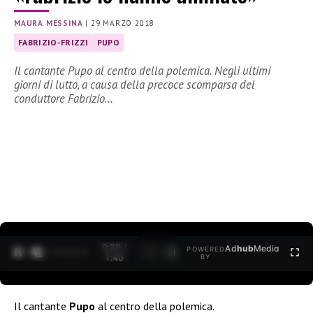
MAURA MESSINA
|
29 MARZO 2018
FABRIZIO-FRIZZI
PUPO
Il cantante Pupo al centro della polemica. Negli ultimi
giorni di lutto, a causa della precoce scomparsa del
conduttore Fabrizio…
0:30 /
Ad
hub
Media
POWERED
1
/
2
1:40
BY
Il cantante
Pupo
al centro della polemica.