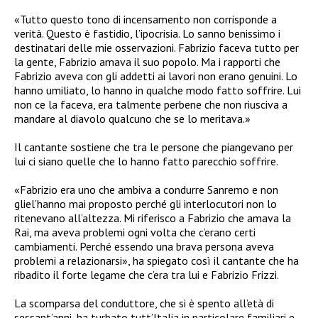
«Tutto questo tono di incensamento non corrisponde a
verità. Questo è fastidio, l’ipocrisia. Lo sanno benissimo i
destinatari delle mie osservazioni. Fabrizio faceva tutto per
la gente, Fabrizio amava il suo popolo. Ma i rapporti che
Fabrizio aveva con gli addetti ai lavori non erano genuini. Lo
hanno umiliato, lo hanno in qualche modo fatto soffrire. Lui
non ce la faceva, era talmente perbene che non riusciva a
mandare al diavolo qualcuno che se lo meritava.»
Il cantante sostiene che tra le persone che piangevano per
lui ci siano quelle che lo hanno fatto parecchio soffrire.
«Fabrizio era uno che ambiva a condurre Sanremo e non
gliel’hanno mai proposto perché gli interlocutori non lo
ritenevano all’altezza. Mi riferisco a Fabrizio che amava la
Rai, ma aveva problemi ogni volta che c’erano certi
cambiamenti. Perché essendo una brava persona aveva
problemi a relazionarsi», ha spiegato così il cantante che ha
ribadito il forte legame che c’era tra lui e Fabrizio Frizzi.
La scomparsa del conduttore, che si è spento all’età di
sessant’anni, ha turbato tutt’Italia in particolare familiari e