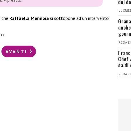
del d
LUCREZ
a che
Raffaella Mennoia
si sottopone ad un intervento
Grana
anche
gour
ato…
REDAZI
AVANTI
Franc
Chef 
sa di
REDAZI