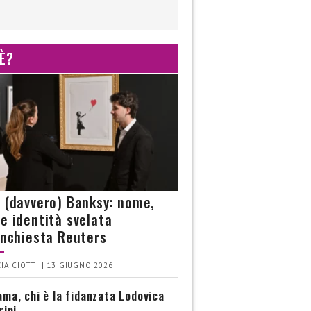
 È?
è (davvero) Banksy: nome,
 e identità svelata
’inchiesta Reuters
IA CIOTTI | 13 GIUGNO 2026
ma, chi è la fidanzata Lodovica
rini