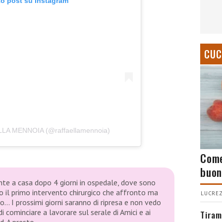
to post su Instagram
CUC
LLA MENNOIA (@raffaellamennoia)
Come
buon
nte a casa dopo 4 giorni in ospedale, dove sono
 il primo intervento chirurgico che affronto ma
LUCREZ
 I prossimi giorni saranno di ripresa e non vedo
 di cominciare a lavorare sul serale di Amici e ai
Tiram
d. A presto…