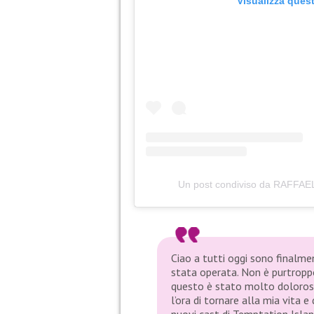
Visualizza ques
Un post condiviso da RAFFAE
Ciao a tutti oggi sono finalme
stata operata. Non è purtroppo
questo è stato molto doloroso…
l’ora di tornare alla mia vita e
nuovi cast di Temptation Islan