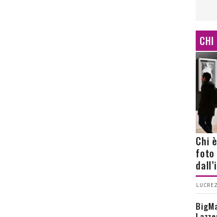
CHI
Chi 
foto
dall
LUCREZ
BigMa
Lazze