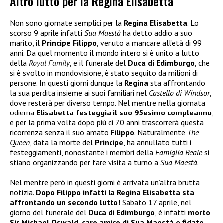
Altro lutto per la Regina Elisabetta
Non sono giornate semplici per la
Regina Elisabetta
. Lo
scorso 9 aprile infatti
Sua Maestà
ha detto addio a suo
marito, il
Principe Filippo
, venuto a mancare all’età di 99
anni. Da quel momento il mondo intero si è unito a lutto
della
Royal Family
, e il funerale del
Duca di Edimburgo
, che
si è svolto in mondovisione, è stato seguito da milioni di
persone. In questi giorni dunque la
Regina
sta affrontando
la sua perdita insieme ai suoi familiari nel
Castello di Windsor
,
dove resterà per diverso tempo. Nel mentre nella giornata
odierna
Elisabetta festeggia il suo 95esimo compleanno
,
e per la prima volta dopo più di 70 anni trascorrerà questa
ricorrenza senza il suo amato
Filippo
. Naturalmente
The
Queen
, data la morte del
Principe
, ha annullato tutti i
festeggiamenti, nonostante i membri della
Famiglia Reale
si
stiano organizzando per fare visita a turno a
Sua Maestà
.
Nel mentre però in questi giorni è arrivata un’altra brutta
notizia.
Dopo Filippo infatti la Regina Elisabetta sta
affrontando un secondo lutto!
Sabato 17 aprile, nel
giorno del funerale del
Duca di Edimburgo
, è infatti
morto
Sir Michael Oswald, caro amico di Sua Maestà e fidato