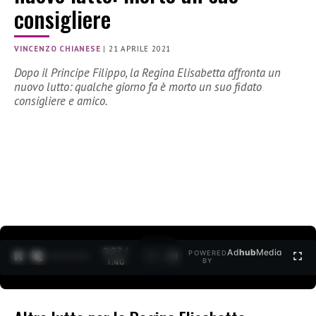
consigliere
VINCENZO CHIANESE
|
21 APRILE 2021
Dopo il Principe Filippo, la Regina Elisabetta affronta un
nuovo lutto: qualche giorno fa è morto un suo fidato
consigliere e amico.
0:27 /
Ad
hub
Media
POWERED
1
/
2
1:40
BY