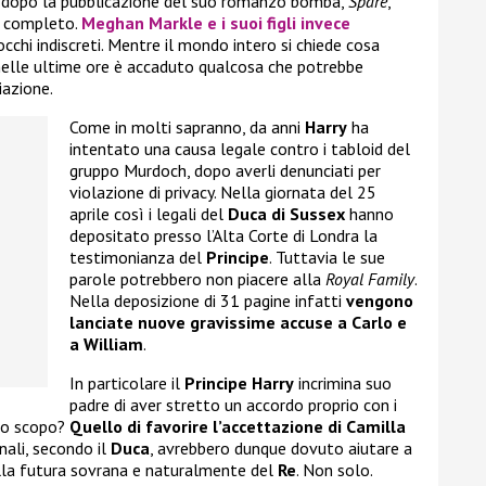
a dopo la pubblicazione del suo romanzo bomba,
Spare
,
n completo.
Meghan Markle
e i suoi figli invece
occhi indiscreti. Mentre il mondo intero si chiede cosa
 nelle ultime ore è accaduto qualcosa che potrebbe
iazione.
Come in molti sapranno, da anni
Harry
ha
intentato una causa legale contro i tabloid del
gruppo Murdoch, dopo averli denunciati per
violazione di privacy. Nella giornata del 25
aprile così i legali del
Duca di Sussex
hanno
depositato presso l’Alta Corte di Londra la
testimonianza del
Principe
. Tuttavia le sue
parole potrebbero non piacere alla
Royal Family
.
Nella deposizione di 31 pagine infatti
vengono
lanciate nuove gravissime accuse a Carlo e
a William
.
In particolare il
Principe Harry
incrimina suo
padre di aver stretto un accordo proprio con i
nto scopo?
Quello di favorire l’accettazione di Camilla
ornali, secondo il
Duca
, avrebbero dunque dovuto aiutare a
lla futura sovrana e naturalmente del
Re
. Non solo.