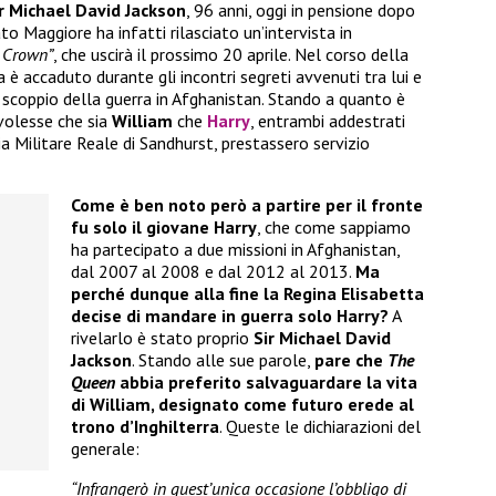
r Michael David Jackson
, 96 anni, oggi in pensione dopo
ato Maggiore ha infatti rilasciato un’intervista in
l Crown”
, che uscirà il prossimo 20 aprile. Nel corso della
 è accaduto durante gli incontri segreti avvenuti tra lui e
scoppio della guerra in Afghanistan. Stando a quanto è
olesse che sia
William
che
Harry
, entrambi addestrati
a Militare Reale di Sandhurst, prestassero servizio
Come è ben noto però a partire per il fronte
fu solo il giovane Harry
, che come sappiamo
ha partecipato a due missioni in Afghanistan,
dal 2007 al 2008 e dal 2012 al 2013.
Ma
perché dunque alla fine la Regina Elisabetta
decise di mandare in guerra solo Harry?
A
rivelarlo è stato proprio
Sir Michael David
Jackson
. Stando alle sue parole,
pare che
The
Queen
abbia preferito salvaguardare la vita
di William, designato come futuro erede al
trono d’Inghilterra
. Queste le dichiarazioni del
generale:
“Infrangerò in quest’unica occasione l’obbligo di