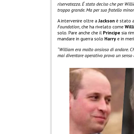
riservatezza. É stato deciso che per Willi
troppo grande. Ma per suo fratello minore,
A intervenire oltre a
Jackson
è stato 
Foundation
, che ha rivelato come
Wil
solo. Pare anche che il
Principe
sia ri
mandare in guerra solo
Harry
e in mer
“William era molto ansioso di andare. Ch
mai diventare operativo prova un senso d