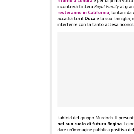
ritorno a Londra
e per la prima volt
incontrerà l’intera
Royal Family
al gra
resteranno in California
, lontani da 
accadrà tra il
Duca
e la sua famiglia,
interferire con la tanto attesa riconcil
tabloid del gruppo Murdoch. Il presu
nel suo ruolo di futura Regina
. I gi
dare un’immagine pubblica positiva de