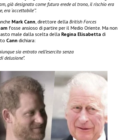
am, già designato come futuro erede al trono, il rischio era
 era ‘accettabile'”.
anche
Mark Cann
, direttore della
British Forces
liam
fosse ansioso di partire per il Medio Oriente. Ma non
masto male dalla scelta della
Regina Elisabetta
di
ito
Cann
dichiara:
iunque sia entrato nell’esercito senza
i delusione”.