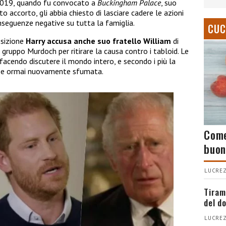
 2019, quando fu convocato a
Buckingham Palace
, suo
o accorto, gli abbia chiesto di lasciare cadere le azioni
nseguenze negative su tutta la famiglia.
CUC
osizione
Harry accusa anche suo fratello William
di
l gruppo Murdoch per ritirare la causa contro i tabloid. Le
facendo discutere il mondo intero, e secondo i più la
rebbe ormai nuovamente sfumata.
Come
buon
LUCREZ
Tiram
del d
LUCREZ