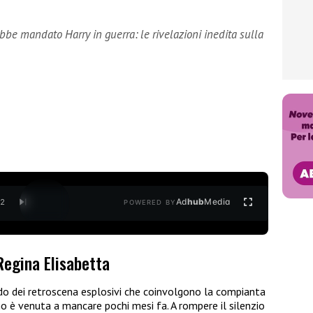
bbe mandato Harry in guerra: le rivelazioni inedita sulla
Ad
hub
Media
/
2
POWERED BY
 Regina Elisabetta
do dei retroscena esplosivi che coinvolgono la compianta
 è venuta a mancare pochi mesi fa. A rompere il silenzio