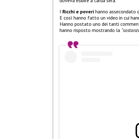
doveva esibire a tarda sera.
I
Ricchi e poveri
hanno assecondato qu
E così hanno fatto un video in cui han
Hanno postato uno dei tanti commen
hanno risposto mostrando la
“sostanz