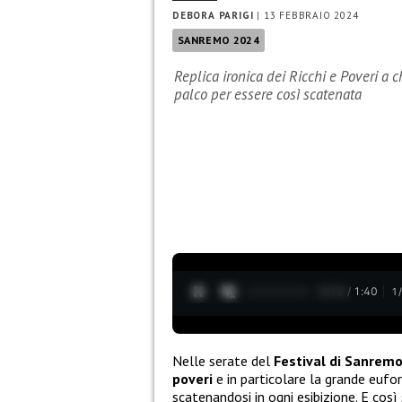
DEBORA PARIGI
|
13 FEBBRAIO 2024
SANREMO 2024
Replica ironica dei Ricchi e Poveri a 
palco per essere così scatenata
0:13 / 1:40
1
Nelle serate del
Festival di Sanrem
poveri
e in particolare la grande eufor
scatenandosi in ogni esibizione. E cos