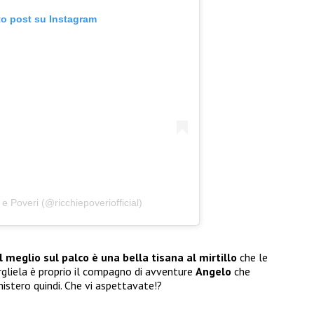
to post su Instagram
e Poveri (@ricchiepoveriofficial)
l meglio sul palco è una bella tisana al mirtillo
che le
argliela è proprio il compagno di avventure
Angelo
che
mistero quindi. Che vi aspettavate!?