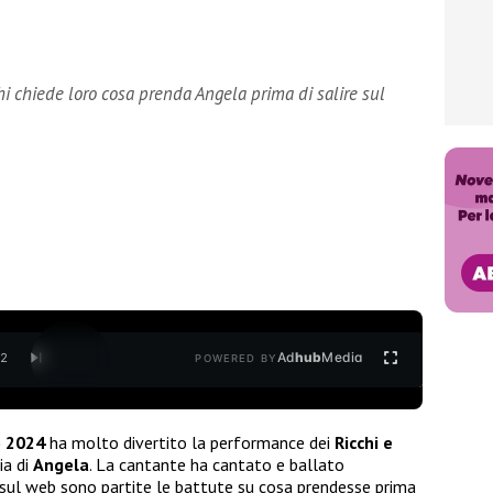
chi chiede loro cosa prenda Angela prima di salire sul
Ad
hub
Media
/
2
POWERED BY
o 2024
ha molto divertito la performance dei
Ricchi e
ia di
Angela
. La cantante ha cantato e ballato
ì sul web sono partite le battute su cosa prendesse prima