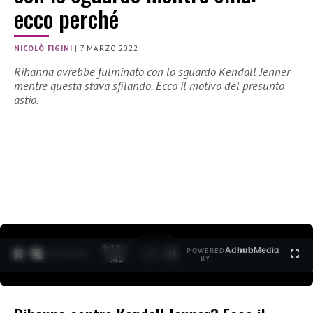
ecco perché
NICOLÒ FIGINI
|
7 MARZO 2022
Rihanna avrebbe fulminato con lo sguardo Kendall Jenner
mentre questa stava sfilando. Ecco il motivo del presunto
astio.
0:12 /
Ad
hub
Media
POWERED
1
/
2
1:40
BY