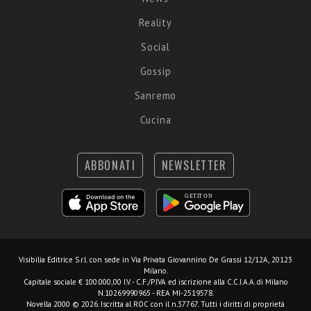
Reality
Social
Gossip
Sanremo
Cucina
ABBONATI
NEWSLETTER
Visibilia Editrice S.r.l.
con sede in Via Privata Giovannino De Grassi 12/12A, 20123
Milano.
Capitale sociale € 100.000,00 I.V. - C.F./P.IVA ed iscrizione alla C.C.I.A.A. di Milano
N.10269990965 - REA MI-2519578.
Novella 2000 © 2026. Iscritta al ROC con il n.37767. Tutti i diritti di proprietà