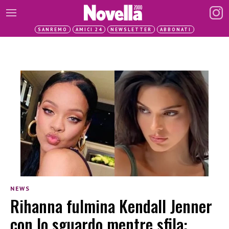
SANREMO
AMICI 24
NEWSLETTER
ABBONATI
NEWS
Rihanna fulmina Kendall Jenner
con lo sguardo mentre sfila: