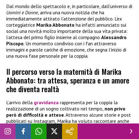
Dal mondo dello spettacolo e, in particolare, dall’universo di
Uomini e Donne
, arriva una nuova notizia che ha
immediatamente attirato l’attenzione del pubblico. L’ex
corteggiatrice
Marika Abbonato
ha infatti annunciato sui
social una novità molto importante della sua vita privata:
l’attesa del primo figlio insieme al compagno
Alessandro
Piscopo
. Un momento condiviso con i fan attraverso
immagini e parole cariche di emozione, che segna l’inizio di
una nuova fase personale per la coppia.
Il percorso verso la maternità di Marika
Abbonato: tra attesa, speranza e un amore
che diventa realtà
L’arrivo della
gravidanza
rappresenta per la coppia la
realizzazione di un sogno coltivato nel tempo,
non privo
però di difficoltà e attese
. Attraverso alcune storie e post
pubblicati su Instagram, Marika ha voluto raccontare anche
il lato più intimo e delicato di questo percorso, parlando
apertamente delle emozioni vissute. In uno dei suoi