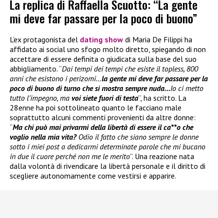
La replica di Raffaella Scuotto: “La gente
mi deve far passare per la poco di buono”
L’ex protagonista del
dating show
di Maria De Filippi ha
affidato ai social uno sfogo molto diretto, spiegando di non
accettare di essere definita o giudicata sulla base del suo
abbigliamento. “
Dai tempi dei tempi che esiste il topless, 800
anni che esistono i perizomi…
la gente mi deve far passare per la
poco di buono di turno che si mostra sempre nuda…
Io ci metto
tutto l’impegno, ma
voi siete fuori di testa
”, ha scritto. La
28enne ha poi sottolineato quanto le facciano male
soprattutto alcuni commenti provenienti da altre donne:
“
Ma chi può mai privarmi della libertà di essere il ca**o che
voglio nella mia vita?
Odio il fatto che siano sempre le donne
sotto i miei post a dedicarmi determinate parole che mi bucano
in due il cuore perché non me le merito
”. Una reazione nata
dalla volontà di rivendicare la libertà personale e il diritto di
scegliere autonomamente come vestirsi e apparire.