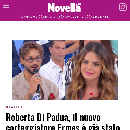
SANREMO
AMICI 24
NEWSLETTER
ABBONATI
REALITY
Roberta Di Padua, il nuovo
corteggiatore Ermes è già stato