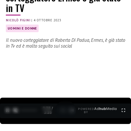
in TV
NICOLÒ FIGINI
|
4 OTTOBRE 2023
UOMINI E DONNE
Il nuovo corteggiatore di Roberta Di Padua, Ermes, è già stato
in Tv ed è molto seguito sui social
0:30 /
Ad
hub
Media
POWERED
1
/
2
3:35
BY