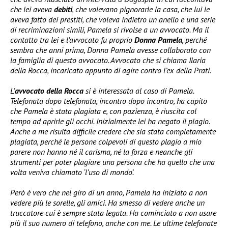
che lei aveva
debiti
, che volevano pignorarle la casa, che lui le
aveva fatto dei prestiti, che voleva indietro un anello e una serie
di recriminazioni simili, Pamela si rivolse a un avvocato. Ma il
contatto tra lei e l’avvocato fu proprio
Donna Pamela
, perché
sembra che anni prima, Donna Pamela avesse collaborato con
la famiglia di questo avvocato. Avvocato che si chiama Ilaria
della Rocca, incaricato appunto di agire contro l’ex della Prati.
L’
avvocato della Rocca
si è interessata al caso di Pamela.
Telefonata dopo telefonata, incontro dopo incontro, ha capito
che Pamela è stata plagiata e, con pazienza, è riuscita col
tempo ad aprirle gli occhi. Inizialmente lei ha negato il plagio.
Anche a me risulta difficile credere che sia stata completamente
plagiata, perché le persone colpevoli di questo plagio a mio
parere non hanno né il carisma, né la forza e neanche gli
strumenti per poter plagiare una persona che ha quello che una
volta veniva chiamato ‘l’uso di mondo’.
Però è vero che nel giro di un anno, Pamela ha iniziato a non
vedere più le sorelle, gli amici. Ha smesso di vedere anche un
truccatore cui è sempre stata legata. Ha cominciato a non usare
più il suo numero di telefono, anche con me. Le ultime telefonate