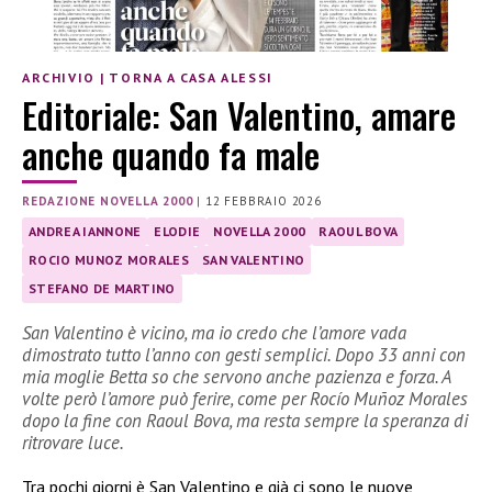
ARCHIVIO
|
TORNA A CASA ALESSI
Editoriale: San Valentino, amare
anche quando fa male
REDAZIONE NOVELLA 2000
|
12 FEBBRAIO 2026
ANDREA IANNONE
ELODIE
NOVELLA 2000
RAOUL BOVA
ROCIO MUNOZ MORALES
SAN VALENTINO
STEFANO DE MARTINO
San Valentino è vicino, ma io credo che l’amore vada
dimostrato tutto l’anno con gesti semplici. Dopo 33 anni con
mia moglie Betta so che servono anche pazienza e forza. A
volte però l’amore può ferire, come per Rocío Muñoz Morales
dopo la fine con Raoul Bova, ma resta sempre la speranza di
ritrovare luce.
Tra pochi giorni è San Valentino e già ci sono le nuove