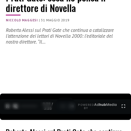
direttore di Novella
NICCOLO MAGGESI
|
31 MAGGIO 2019
Roberto Alessi sul Prati Gate che continua a catalizzare
l’attenzione dei lettori di Novella 2000: l’editoriale del
nostro direttore. “Il…
0:31 /
Ad
hub
Media
POWERED
1
/
2
3:35
BY