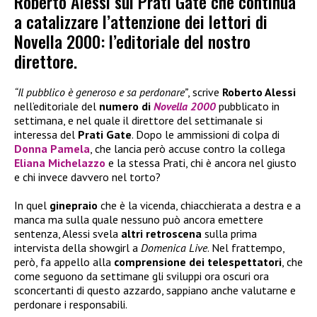
Roberto Alessi sul Prati Gate che continua
a catalizzare l’attenzione dei lettori di
Novella 2000: l’editoriale del nostro
direttore.
“Il pubblico è generoso e sa perdonare”
, scrive
Roberto Alessi
nell’editoriale del
numero di
Novella 2000
pubblicato in
settimana, e nel quale il direttore del settimanale si
interessa del
Prati Gate
. Dopo le ammissioni di colpa di
Donna Pamela
, che lancia però accuse contro la collega
Eliana Michelazzo
e la stessa Prati, chi è ancora nel giusto
e chi invece davvero nel torto?
In quel
ginepraio
che è la vicenda, chiacchierata a destra e a
manca ma sulla quale nessuno può ancora emettere
sentenza, Alessi svela
altri retroscena
sulla prima
intervista della showgirl a
Domenica Live
. Nel frattempo,
però, fa appello alla
comprensione dei telespettatori
, che
come seguono da settimane gli sviluppi ora oscuri ora
sconcertanti di questo azzardo, sappiano anche valutarne e
perdonare i responsabili.