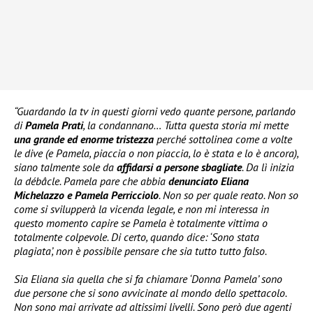
“Guardando la tv in questi giorni vedo quante persone, parlando
di
Pamela Prati
, la condannano… Tutta questa storia mi mette
una grande ed enorme tristezza
perché sottolinea come a volte
le dive (e Pamela, piaccia o non piaccia, lo è stata e lo è ancora),
siano talmente sole da
affidarsi a persone sbagliate
. Da lì inizia
la débâcle. Pamela pare che abbia
denunciato Eliana
Michelazzo e Pamela Perricciolo
. Non so per quale reato. Non so
come si svilupperà la vicenda legale, e non mi interessa in
questo momento capire se Pamela è totalmente vittima o
totalmente colpevole. Di certo, quando dice: ‘Sono stata
plagiata’, non è possibile pensare che sia tutto tutto falso.
Sia Eliana sia quella che si fa chiamare ‘Donna Pamela’ sono
due persone che si sono avvicinate al mondo dello spettacolo.
Non sono mai arrivate ad altissimi livelli. Sono però due agenti