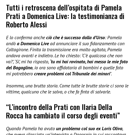
Tutti i retroscena dell’ospitata di Pamela
Prati a Domenica Live: la testimonianza di
Roberto Alessi
E lo conferma anche
ciò che è successo dalla d’Urso
: Pamela
andò
a Domenica Live
ad annunciare il suo fidanzamento con
Caltagirone. Finita la trasmissione era molto agitata, Pamela
andava avanti e indietro. Le ho chiesto: ‘C’è qualcosa che non
va?’, ‘Sì’, mi ha risposto,
‘tu mi hai rovinato, hai messo le mie foto
del Bagaglino
, io ora sono affidataria di bambini e quelle foto
mi potrebbero
creare problemi col Tribunale dei minori’
.
Insomma, una brutta storia. Come tutte le brutte storie ci sono le
vittime, qualcuno che le salva, o che fa finta di salvarle.
“L’incontro della Prati con Ilaria Della
Rocca ha cambiato il corso degli eventi”
Quando Pamela ha avuto
un problema col suo ex Loris Oliva
,
che aveva rilasciato un’intervista a Dagospia in cui raccontava