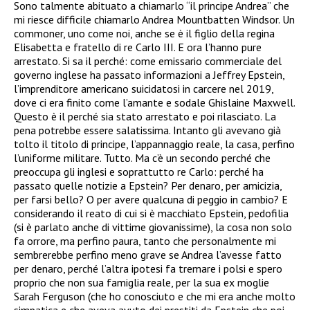
Sono talmente abituato a chiamarlo “il principe Andrea” che
mi riesce difficile chiamarlo Andrea Mountbatten Windsor. Un
commoner, uno come noi, anche se è il figlio della regina
Elisabetta e fratello di re Carlo III. E ora l’hanno pure
arrestato. Si sa il perché: come emissario commerciale del
governo inglese ha passato informazioni a Jeffrey Epstein,
l’imprenditore americano suicidatosi in carcere nel 2019,
dove ci era finito come l’amante e sodale Ghislaine Maxwell.
Questo è il perché sia stato arrestato e poi rilasciato. La
pena potrebbe essere salatissima. Intanto gli avevano già
tolto il titolo di principe, l’appannaggio reale, la casa, perfino
l’uniforme militare. Tutto. Ma c’è un secondo perché che
preoccupa gli inglesi e soprattutto re Carlo: perché ha
passato quelle notizie a Epstein? Per denaro, per amicizia,
per farsi bello? O per avere qualcuna di peggio in cambio? E
considerando il reato di cui si è macchiato Epstein, pedofilia
(si è parlato anche di vittime giovanissime), la cosa non solo
fa orrore, ma perfino paura, tanto che personalmente mi
sembrerebbe perfino meno grave se Andrea l’avesse fatto
per denaro, perché l’altra ipotesi fa tremare i polsi e spero
proprio che non sua famiglia reale, per la sua ex moglie
Sarah Ferguson (che ho conosciuto e che mi era anche molto
simpatica e che aveva avuto dei prestiti da Epstein che poi