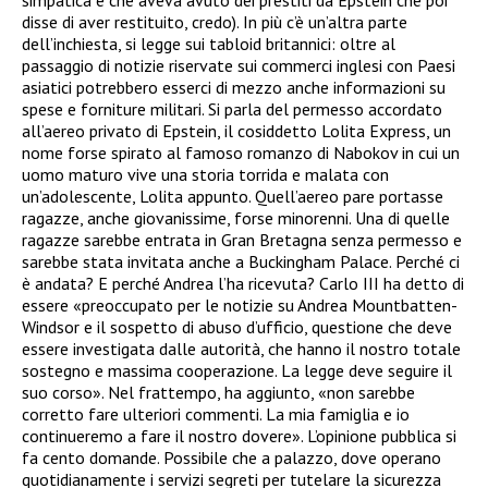
disse di aver restituito, credo). In più c’è un’altra parte
dell’inchiesta, si legge sui tabloid britannici: oltre al
passaggio di notizie riservate sui commerci inglesi con Paesi
asiatici potrebbero esserci di mezzo anche informazioni su
spese e forniture militari. Si parla del permesso accordato
all’aereo privato di Epstein, il cosiddetto Lolita Express, un
nome forse spirato al famoso romanzo di Nabokov in cui un
uomo maturo vive una storia torrida e malata con
un’adolescente, Lolita appunto. Quell’aereo pare portasse
ragazze, anche giovanissime, forse minorenni. Una di quelle
ragazze sarebbe entrata in Gran Bretagna senza permesso e
sarebbe stata invitata anche a Buckingham Palace. Perché ci
è andata? E perché Andrea l’ha ricevuta? Carlo III ha detto di
essere «preoccupato per le notizie su Andrea Mountbatten-
Windsor e il sospetto di abuso d’ufficio, questione che deve
essere investigata dalle autorità, che hanno il nostro totale
sostegno e massima cooperazione. La legge deve seguire il
suo corso». Nel frattempo, ha aggiunto, «non sarebbe
corretto fare ulteriori commenti. La mia famiglia e io
continueremo a fare il nostro dovere». L’opinione pubblica si
fa cento domande. Possibile che a palazzo, dove operano
quotidianamente i servizi segreti per tutelare la sicurezza