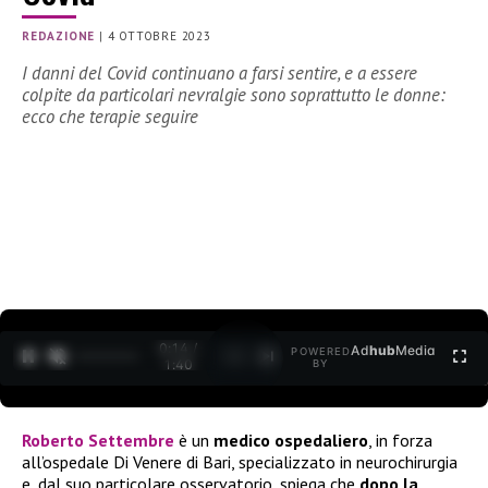
REDAZIONE
|
4 OTTOBRE 2023
I danni del Covid continuano a farsi sentire, e a essere
colpite da particolari nevralgie sono soprattutto le donne:
ecco che terapie seguire
0:15 /
Ad
hub
Media
POWERED
1
/
2
1:40
BY
Roberto Settembre
è un
medico ospedaliero
, in forza
all’ospedale Di Venere di Bari, specializzato in neurochirurgia
e, dal suo particolare osservatorio, spiega che
dopo la