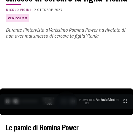
NICOLÒ FIGINI
|
2 OTTOBRE 2023
VERISSIMO
Durante l’intervista a Verissimo Romina Power ha rivelato di
non aver mai smesso di cercare la figlia Ylenia
0:15 /
Ad
hub
Media
POWERED
1
/
2
1:40
BY
Le parole di Romina Power