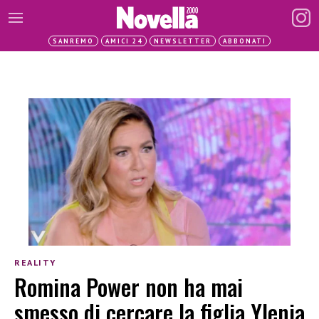
SANREMO
AMICI 24
NEWSLETTER
ABBONATI
REALITY
Romina Power non ha mai
smesso di cercare la figlia Ylenia