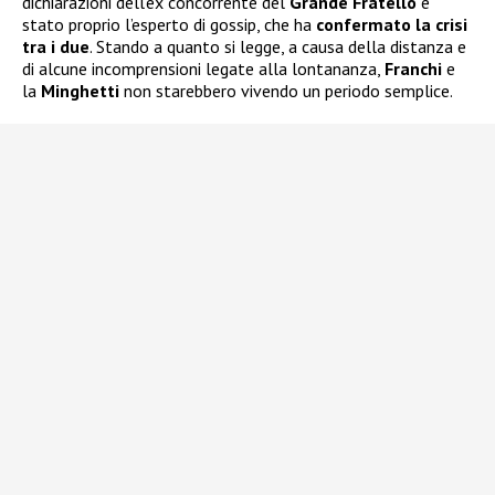
dichiarazioni dell’ex concorrente del
Grande Fratello
è
stato proprio l’esperto di gossip, che ha
confermato la crisi
tra i due
. Stando a quanto si legge, a causa della distanza e
di alcune incomprensioni legate alla lontananza,
Franchi
e
la
Minghetti
non starebbero vivendo un periodo semplice.