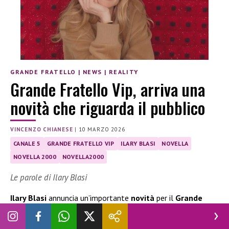
GRANDE FRATELLO
|
NEWS
|
REALITY
Grande Fratello Vip, arriva una
novità che riguarda il pubblico
VINCENZO CHIANESE
|
10 MARZO 2026
CANALE 5
GRANDE FRATELLO VIP
ILARY BLASI
NOVELLA
NOVELLA 2000
NOVELLA2000
Le parole di Ilary Blasi
Ilary Blasi
annuncia un’importante
novità
per il
Grande
Fratello Vip
, che riguarda il
coinvolgimento del pubblico
:
ecco di cosa si tratta e le parole della conduttrice.