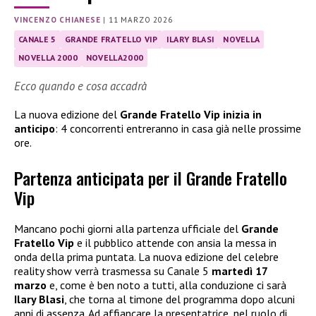
VINCENZO CHIANESE
|
11 MARZO 2026
CANALE 5
GRANDE FRATELLO VIP
ILARY BLASI
NOVELLA
NOVELLA 2000
NOVELLA2000
Ecco quando e cosa accadrà
La nuova edizione del
Grande Fratello Vip inizia in
anticipo
: 4 concorrenti entreranno in casa già nelle prossime
ore.
Partenza anticipata per il Grande Fratello
Vip
Mancano pochi giorni alla partenza ufficiale del
Grande
Fratello Vip
e il pubblico attende con ansia la messa in
onda della prima puntata. La nuova edizione del celebre
reality show verrà trasmessa su Canale 5
martedì 17
marzo
e, come è ben noto a tutti, alla conduzione ci sarà
Ilary Blasi
, che torna al timone del programma dopo alcuni
anni di assenza. Ad affiancare la presentatrice, nel ruolo di