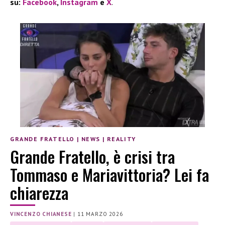
su:
Facebook
,
Instagram
e
X
.
GRANDE FRATELLO
|
NEWS
|
REALITY
Grande Fratello, è crisi tra
Tommaso e Mariavittoria? Lei fa
chiarezza
VINCENZO CHIANESE
|
11 MARZO 2026