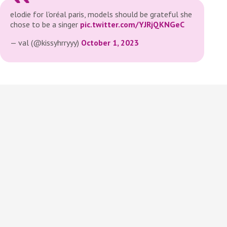
elodie for l'oréal paris, models should be grateful she
chose to be a singer
pic.twitter.com/YJRjQKNGeC
— val (@kissyhrryyy)
October 1, 2023