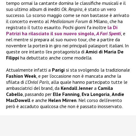
tempo ormai la cantante domina le classifiche musicali e il
suo ultimo album di inediti
Ok. Respira
, è stato un vero
successo. Lo scorso maggio come se non bastasse è arrivato
il concerto evento al
Mediolanum Forum
di Milano, che ha
registrato il tutto esaurito. Pochi giorni fa inoltre
la
Di
Patrizi
ha rilasciato il suo nuovo singolo,
A Fari Spenti
, e
nel mentre si prepara al suo nuovo tour, che a partire da
novembre la porterà in giro nei principali palasport italiani. In
queste ore intanto l’ex protagonista di
Amici di Maria De
Filippi
ha debuttato anche come modella.
Attualmente infatti a
Parigi
si sta svolgendo la tradizionale
Fashion Week
, e per l’occasione non è mancata anche la
sfilata di
L’Oréal Paris
, alla quale hanno partecipato tutte le
ambasciatrici del brand, da
Kendall Jenner
a
Camila
Cabello
, passando per
Elle Fanning
,
Eva Longoria
,
Andie
MacDowell
e anche
Helen Mirren
. Nel corso dell’evento
però è accaduto qualcosa che non è passato inosservato.