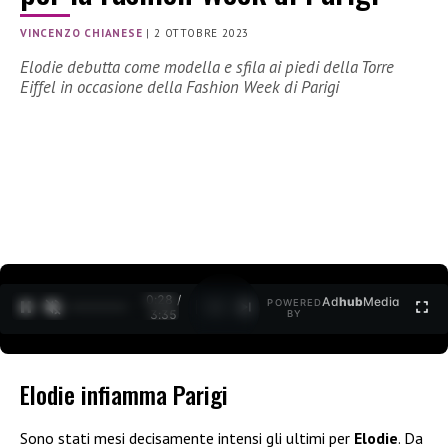
VINCENZO CHIANESE
|
2 OTTOBRE 2023
Elodie debutta come modella e sfila ai piedi della Torre
Eiffel in occasione della Fashion Week di Parigi
0:30 /
Ad
hub
Media
POWERED
1
/
2
3:35
BY
Elodie infiamma Parigi
Sono stati mesi decisamente intensi gli ultimi per
Elodie
. Da