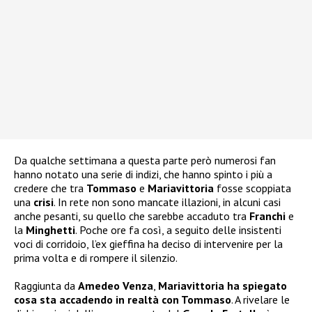
Da qualche settimana a questa parte però numerosi fan
hanno notato una serie di indizi, che hanno spinto i più a
credere che tra
Tommaso
e
Mariavittoria
fosse scoppiata
una
crisi
. In rete non sono mancate illazioni, in alcuni casi
anche pesanti, su quello che sarebbe accaduto tra
Franchi
e
la
Minghetti
. Poche ore fa così, a seguito delle insistenti
voci di corridoio, l’ex gieffina ha deciso di intervenire per la
prima volta e di rompere il silenzio.
Raggiunta da
Amedeo Venza
,
Mariavittoria ha spiegato
cosa sta accadendo in realtà con Tommaso
. A rivelare le