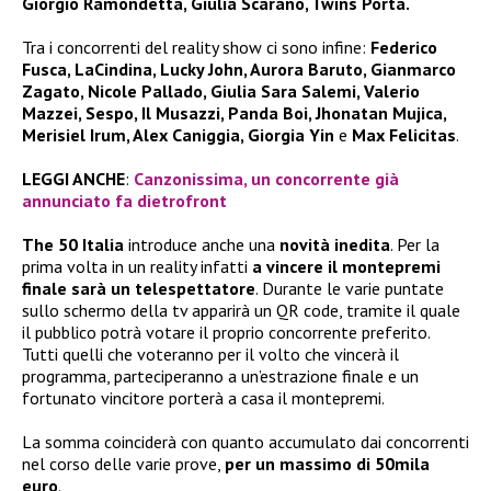
Giorgio Ramondetta, Giulia Scarano, Twins Porta.
Tra i concorrenti del reality show ci sono infine:
Federico
Fusca, LaCindina, Lucky John, Aurora Baruto, Gianmarco
Zagato, Nicole Pallado, Giulia Sara Salemi, Valerio
Mazzei, Sespo, Il Musazzi, Panda Boi, Jhonatan Mujica,
Merisiel Irum, Alex Caniggia, Giorgia Yin
e
Max Felicitas
.
LEGGI ANCHE
:
Canzonissima, un concorrente già
annunciato fa dietrofront
The 50 Italia
introduce anche una
novità inedita
. Per la
prima volta in un reality infatti
a vincere il montepremi
finale sarà un telespettatore
. Durante le varie puntate
sullo schermo della tv apparirà un QR code, tramite il quale
il pubblico potrà votare il proprio concorrente preferito.
Tutti quelli che voteranno per il volto che vincerà il
programma, parteciperanno a un’estrazione finale e un
fortunato vincitore porterà a casa il montepremi.
La somma coinciderà con quanto accumulato dai concorrenti
nel corso delle varie prove,
per un massimo di 50mila
euro
.