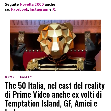
Seguite
Novella 2000
anche
su:
Facebook
,
Instagram
e
X
.
NEWS
|
REALITY
The 50 Italia, nel cast del reality
di Prime Video anche ex volti di
Temptation Island, GF, Amici e