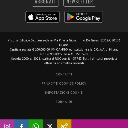
ABBONATI
NEWSLETTER
Visibilia Editrice S.r.l.
con sede in Via Privata Giovannino De Grassi 12/12A, 20123
Milano.
Capitale sociale € 100.000,00 I.V. - C.F./P.IVA ed iscrizione alla C.C.I.A.A. di Milano
N.10269990965 - REA MI-2519578.
Novella 2000 © 2026. Iscritta al ROC con il n.37767. Tutti i diritti di proprietà
letteraria ed artistica riservati.
CONTATTI
PRIVACY E COOKIES POLICY
IMPOSTAZIONI COOKIE
TORNA SU