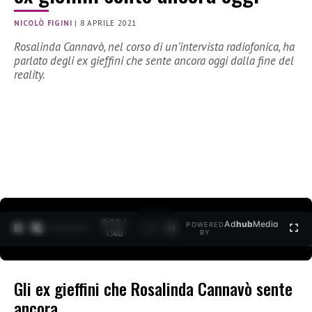
NICOLÒ FIGINI
|
8 APRILE 2021
Rosalinda Cannavò, nel corso di un’intervista radiofonica, ha
parlato degli ex gieffini che sente ancora oggi dalla fine del
reality.
0:12 /
Ad
hub
Media
POWERED
1
/
2
1:40
BY
Gli ex gieffini che Rosalinda Cannavò sente
ancora