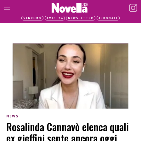
SANREMO
AMICI 24
NEWSLETTER
ABBONATI
NEWS
Rosalinda Cannavò elenca quali
ex gieffini sente ancora oggi