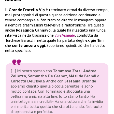
Il
Grande Fratello Vip
è terminato ormai da diverso tempo,
ma i protagonisti di questa quinta edizione continuano a
tenere compagnia ai fan tramite dirette Instangram oppure
a riempire trasmissioni televisive e radiofoniche. Tra questi
anche
Rosalinda
Cannavò
, la quale ha rilasciato una lunga
intervista nella trasmissione
Turchesando
, condotta da
Turchese Baracchi, nella quale ha parlato degli
ex gieffini
che
sente ancora oggi
. Scopriamo, quindi, ciò che ha detto
nello specifico:
[…] Mi sento spesso con
Tommaso
Zorzi
,
Andrea
Zelletta
,
Samantha De Grenet
,
MAtilde Brandi
e
Carlotta Dell’Isola
. Anche con
Stefania
Orlando
abbiamo chiarito quella piccola parentesi e sono
molto contate. Con Tommaso è sbocciata una
bellissima amicizia alla fine. Io lo stimo tanto. Ha
un’intelligenza incredibili- Ha una cultura che fa invidia
e si merita tutto quello che sta ottenendo. Nel ruolo
di opinionista è perfetto.