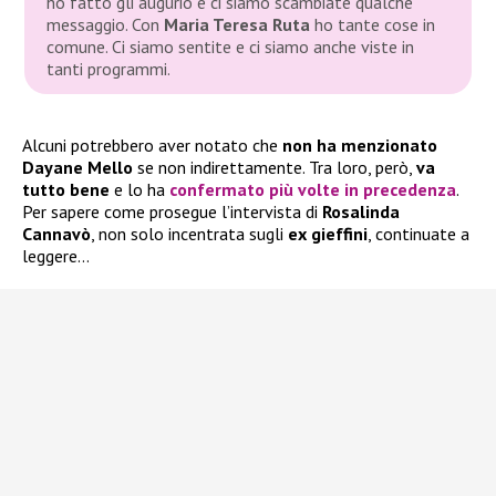
ho fatto gli augurio e ci siamo scambiate qualche
messaggio. Con
Maria Teresa Ruta
ho tante cose in
comune. Ci siamo sentite e ci siamo anche viste in
tanti programmi.
Alcuni potrebbero aver notato che
non ha menzionato
Dayane Mello
se non indirettamente. Tra loro, però,
va
tutto bene
e lo ha
confermato più volte in precedenza
.
Per sapere come prosegue l’intervista di
Rosalinda
Cannavò
, non solo incentrata sugli
ex gieffini
, continuate a
leggere…