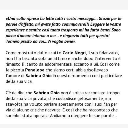
«Una volta ripresa ho letto tutti i vostri messaggi… Grazie per le
parole d’affetto, mi avete fatto commuovere!!! Leggere le vostre
esperienze e sentire così tanto trasporto mi ha fatto bene! Sono
piena d’amore intorno a me… e ringrazio tutti per questo!
Tornerò presto da voi…Vi voglio bene»
.
Come mostrato dallo scatto
Carlo Negri
, il suo fidanzato,
non l’ha lasciata sola un attimo e anche dopo l’intervento è
rimasto lì, tanto da addormentarsi accanto a lei. Così come
la piccola
Penelope
che siamo certi abbia risollevato
l’umore di
Sabrina Ghio
in questo momento così particolare
della sua vita.
C’è da dire che
Sabrina Ghio
non è solita raccontare troppo
della sua vita privata, che custodisce gelosamente, ma
stavolta ha voluto parlare apertamente con i suoi fan per
via di alcune critiche ricevute. È così che ha raccontato che
sarebbe stata operata. Andiamo a rileggere le sue parole…