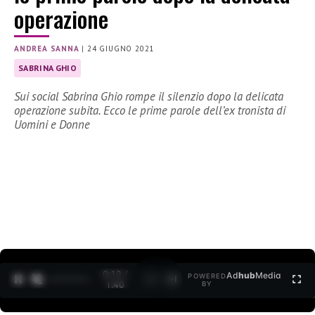
operazione
ANDREA SANNA
|
24 GIUGNO 2021
SABRINA GHIO
Sui social Sabrina Ghio rompe il silenzio dopo la delicata
operazione subita. Ecco le prime parole dell’ex tronista di
Uomini e Donne
0:12 /
Ad
hub
Media
POWERED
1
/
2
1:40
BY