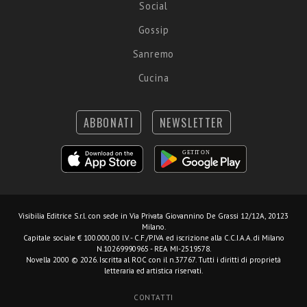
Social
Gossip
Sanremo
Cucina
ABBONATI
NEWSLETTER
Visibilia Editrice S.r.l.
con sede in Via Privata Giovannino De Grassi 12/12A, 20123
Milano.
Capitale sociale € 100.000,00 I.V. - C.F./P.IVA ed iscrizione alla C.C.I.A.A. di Milano
N.10269990965 - REA MI-2519578.
Novella 2000 © 2026. Iscritta al ROC con il n.37767. Tutti i diritti di proprietà
letteraria ed artistica riservati.
CONTATTI