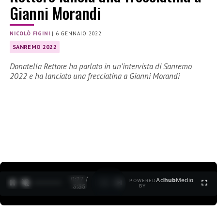
Gianni Morandi
NICOLÒ FIGINI
|
6 GENNAIO 2022
SANREMO 2022
Donatella Rettore ha parlato in un’intervista di Sanremo
2022 e ha lanciato una frecciatina a Gianni Morandi
0:27 /
Ad
hub
Media
POWERED
1
/
2
3:35
BY