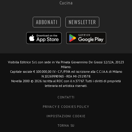
Cucina
ABBONATI
NEWSLETTER
Visibilia Editrice S.r.l.
con sede in Via Privata Giovannino De Grassi 12/12A, 20123
Milano.
Capitale sociale € 100.000,00 I.V. - C.F./P.IVA ed iscrizione alla C.C.I.A.A. di Milano
N.10269990965 - REA MI-2519578.
Novella 2000 © 2026. Iscritta al ROC con il n.37767. Tutti i diritti di proprietà
letteraria ed artistica riservati.
CONTATTI
PRIVACY E COOKIES POLICY
IMPOSTAZIONI COOKIE
TORNA SU