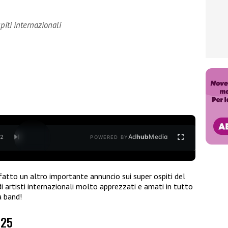
piti internazionali
Ad
hub
Media
/
2
POWERED BY
 fatto un altro importante annuncio sui super ospiti del
 di artisti internazionali molto apprezzati e amati in tutto
a band!
025