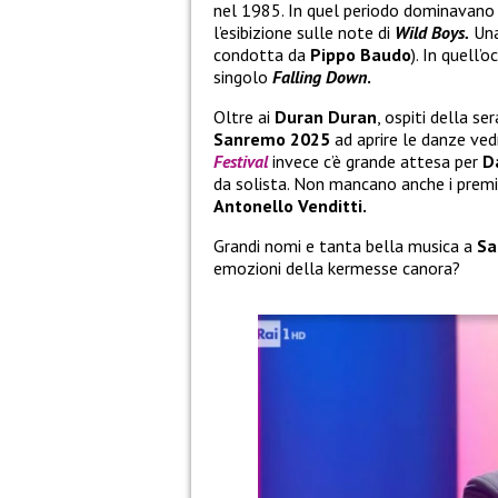
nel 1985. In quel periodo dominavano l
l’esibizione sulle note di
Wild Boys.
Una
condotta da
Pippo Baudo
). In quell
singolo
Falling Down
.
Oltre ai
Duran Duran
, ospiti della se
Sanremo 2025
ad aprire le danze v
Festival
invece c’è grande attesa per
D
da solista. Non mancano anche i premi 
Antonello Venditti.
Grandi nomi e tanta bella musica a
Sa
emozioni della kermesse canora?