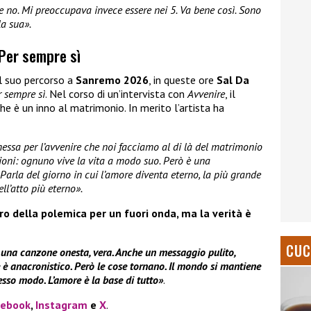
 no. Mi preoccupava invece essere nei 5. Va bene così. Sono
la sua».
 Per sempre sì
il suo percorso a
Sanremo 2026
, in queste ore
Sal Da
r sempre sì
. Nel corso di un’intervista con
Avvenire
, il
he è un inno al matrimonio. In merito l’artista ha
essa per l’avvenire che noi facciamo al di là del matrimonio
ioni: ognuno vive la vita a modo suo. Però è una
Parla del giorno in cui l’amore diventa eterno, la più grande
ll’atto più eterno».
ro della polemica per un fuori onda, ma la verità è
CUC
 una canzone onesta, vera. Anche un messaggio pulito,
è anacronistico. Però le cose tornano. Il mondo si mantiene
esso modo. L’amore è la base di tutto»
.
cebook
,
Instagram
e
X
.