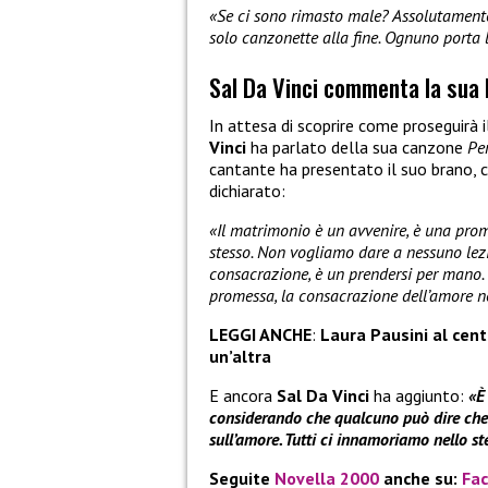
«Se ci sono rimasto male? Assolutamente
solo canzonette alla fine. Ognuno porta 
Sal Da Vinci commenta la sua
In attesa di scoprire come proseguirà 
Vinci
ha parlato della sua canzone
Pe
cantante ha presentato il suo brano, c
dichiarato:
«Il matrimonio è un avvenire, è una prom
stesso. Non vogliamo dare a nessuno lez
consacrazione, è un prendersi per mano. 
promessa, la consacrazione dell’amore ne
LEGGI ANCHE
:
Laura Pausini al cent
un’altra
E ancora
Sal Da Vinci
ha aggiunto:
«È
considerando che qualcuno può dire che 
sull’amore. Tutti ci innamoriamo nello st
Seguite
Novella 2000
anche su:
Fa