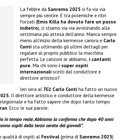
La febbre da
Sanremo 2025
si fa via via
sempre più sentire. E tra polemiche e ritiri
forzati (
Emis Killa
ha dovuto fare un passo
indietro
), ci stiamo via via avvicinando alla
settimana più attesa dell’anno. Manca sempre
meno all’inizio della kermesse canora e
Carlo
Conti
sta ultimando gli ultimi dettagli per
regalare al proprio pubblico la macchina
perfetta. Le canzoni le abbiamo,
i cantanti
pure.
Ma chi sono
i super ospiti
internazionali
scelti dal conduttore e
direttore artistico?
Ieri sera al
TG1
Carlo Conti
ha fatto un nuovo
2025.
Il direttore artistico e conduttore della kermesse
telegiornale e ha fatto sapere che dopo tanto tempo
ran
. Ecco le sue parole:
izia in tempo reale. Abbiamo la conferma che dopo 40 anni
anno ospiti della terza serata del giovedì”.
qualità di ospiti al
Festival
(prima di
Sanremo 2025
)