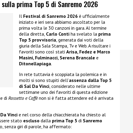
i sulla prima Top 5 di Sanremo 2026
Il
Festival di Sanremo 2026
è ufficialmente
iniziato e ieri sera abbiamo ascoltato per la
prima volta le 30 canzoni in gara. Al termine
della diretta,
Carlo Conti
ha svelato la
prima
Top 5 provvisoria
, generata dai voti della
giuria della Sala Stampa, Tv e Web. A risultare i
favoriti sono così stati
Arisa, Fedez e Marco
Masini, Fulminacci, Serena Brancale
e
Ditonellapiaga
.
In rete tuttavia è scoppiata la polemica e in
molti si sono stupiti dell’
assenza dalla Top 5
di Sal Da Vinci
, considerato nelle ultime
settimane uno dei favoriti di questa edizione
e di
Rossetto e Caffè
non si è fatta attendere ed è arrivata
 Da Vinci
e nel corso della chiacchierata ha chiesto al
ssere stato
escluso
dalla
prima Top 5
di
Sanremo
o, senza giri di parole, ha affermato: