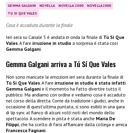
GEMMA GALGANI
NOVELLA
NOVELLA 2000
NOVELLA2000
TU SI QUE VALES
Cosa è accaduto durante la finale
Ieri sera su Canale 5 è andata in onda la finale di
Tú Sí Que
Vales
. A fare
irruzione in studio
a sorpresa è stata così
Gemma Galgani
.
Gemma Galgani arriva a Tú Sí Que Vales
Non sono mancate le emozioni ieri sera durante la finale di
Tú Sí Que Vales
. A fare
irruzione in studio è stata infatti
Gemma Galgani
e il momento ha fatto divertire tutto il
pubblico. Ma andiamo con ordine e vediamo cosa è accaduto
nel corso della diretta. Come da tradizione i giudici, anche in
occasione di quest’ultima puntata, si sono esibiti in una gara
di lip sync al fianco di alcuni volti noti del mondo dello
spettacolo. A scendere in pista è stata anche
Maria De
Filippi
, che ha scelto di farsi affiancare dalla collega e amica
Francesca Fagnani
.