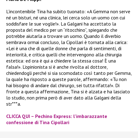
L’incontenibile Tina ha subito tuonato: «A Gemma non serve
né un bisturi, né una clinica, lei cerca solo un uomo con cui
soddisfare le sue voglie!». La Galgani ha accettato la
proposta del medico per un “ritocchino”, spiegando che
potrebbe aiutarla a trovare un uomo. Quando il diverbio
sembrava ormai concluso, la Cipollari è tornata alla carica:
«Lei è una che di quelle donne che parla di sentimenti, di
interiorità, e critica quelli che intervengono alla chirurgia
estetica: ed ora è qui a chiedere la stessa cosa! È una
falsa!». L’opinionista si è anche rivolta al dottore,
chiedendogli perché si sia scomodato così tanto per Gemma,
la quale ha risposto a queste parole, affermando: «Tu non
hai bisogno di andare dal chirurgo, sei tutta rifatta!». Di
fronte a questa affermazione, Tina si è alzata e ha lasciato
lo studio, non prima però di aver dato alla Galgani della
str***a.
CLICCA QUI – Pechino Express: l’imbarazzante
confessione di Tina Cipollari