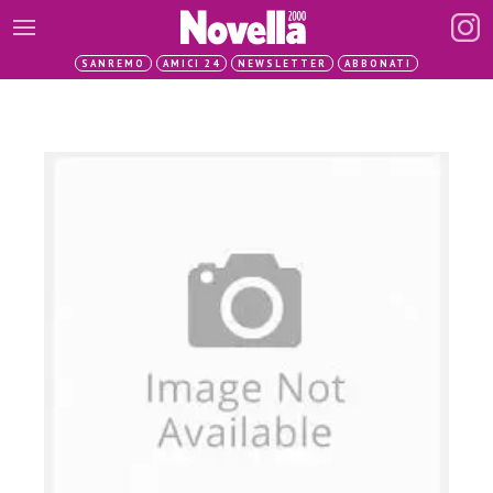
SANREMO
AMICI 24
NEWSLETTER
ABBONATI