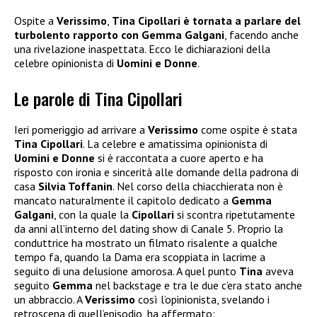
Ospite a
Verissimo
,
Tina Cipollari è tornata a parlare del
turbolento rapporto con Gemma Galgani
, facendo anche
una rivelazione inaspettata. Ecco le dichiarazioni della
celebre opinionista di
Uomini e Donne
.
Le parole di Tina Cipollari
Ieri pomeriggio ad arrivare a
Verissimo
come ospite è stata
Tina Cipollari
. La celebre e amatissima opinionista di
Uomini e Donne
si è raccontata a cuore aperto e ha
risposto con ironia e sincerità alle domande della padrona di
casa
Silvia Toffanin
. Nel corso della chiacchierata non è
mancato naturalmente il capitolo dedicato a
Gemma
Galgani
, con la quale la
Cipollari
si scontra ripetutamente
da anni all’interno del dating show di Canale 5. Proprio la
conduttrice ha mostrato un filmato risalente a qualche
tempo fa, quando la Dama era scoppiata in lacrime a
seguito di una delusione amorosa. A quel punto
Tina
aveva
seguito
Gemma
nel backstage e tra le due c’era stato anche
un abbraccio. A
Verissimo
così l’opinionista, svelando i
retroscena di quell’episodio, ha affermato: