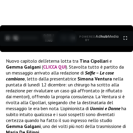
0:30 /
Ad
hub
Media
POWERED
1
/
2
1:40
BY
Nuovo capitolo dell’eterna lotta tra
Tina Cipollari
e
Gemma Galgani
(
CLICCA QUI
). Stavolta tutto è partito da
un messaggio arrivato alla redazione di
Selfie – Le cose
cambiano
, letto dalla presentatrice
Simona Ventura
nella
puntata di lunedì 12 dicembre: un chirurgo ha scritto alla
redazione per rivalutare un caso già affrontato (e rifiutato
dai mentori), offrendo la propria consulenza. La Ventura si è
rivolta alla Cipollari, spiegando che la destinataria del
messaggio le era ben nota. L’opinionista di
Uomini e Donne
ha
subito intuito qualcosa e i suoi sospetti sono diventati
certezza quando ha fatto il suo ingresso nello studio
Gemma Galgani
, uno dei volti più noti della trasmissione di
Maria De Filippi
.