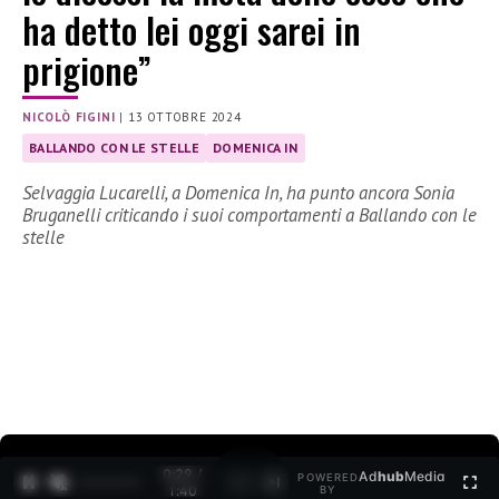
ha detto lei oggi sarei in
prigione”
NICOLÒ FIGINI
|
13 OTTOBRE 2024
BALLANDO CON LE STELLE
DOMENICA IN
Selvaggia Lucarelli, a Domenica In, ha punto ancora Sonia
Bruganelli criticando i suoi comportamenti a Ballando con le
stelle
0:30 /
Ad
hub
Media
POWERED
1
/
2
1:40
BY