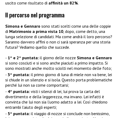
uscito come risultato di
affinità un 82%
.
Il percorso nel programma
Simona e Gennaro
sono stati scelti come una delle coppie
di
Matrimonio a prima vista 10
, dopo, come detto, una
lunga selezione di candidati. Ma come andrà il loro percorso?
Saranno davvero affini o non ci sarà speranza per una storia
futura? Vediamo quello che succede.
1^ e 2^ puntata:
il giorno delle nozze
Simona e Gennaro
si sono cosciuti e si sono anche piaciuti a primo impatto. Si
sono mostrati anche molto sciolti nel momento delle foto;
3^ puntata:
il primo giorno di luna di miele non va bene, lei
si chiude in un silenzio e si isola. Questo porta problematiche
perché lui non sa come comportarsi;
4^ puntata:
visti i silenzi di lei, lui prova la carta del
divertimento e della leggerezza, ma invano. Lei infatti è
convinta che lui non sia l’uomo adatto a lei. Così chiedono
entrambi l’aiuto degli esperti;
5^ puntata:
il viaggio di nozze si conclude non benissimo,