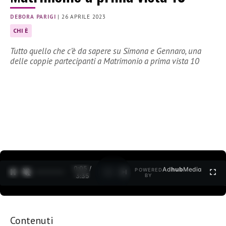
DEBORA PARIGI
|
26 APRILE 2023
CHI È
Tutto quello che c’è da sapere su Simona e Gennaro, una
delle coppie partecipanti a Matrimonio a prima vista 10
0:06 /
Ad
hub
Media
POWERED
1
/
2
3:35
BY
Contenuti