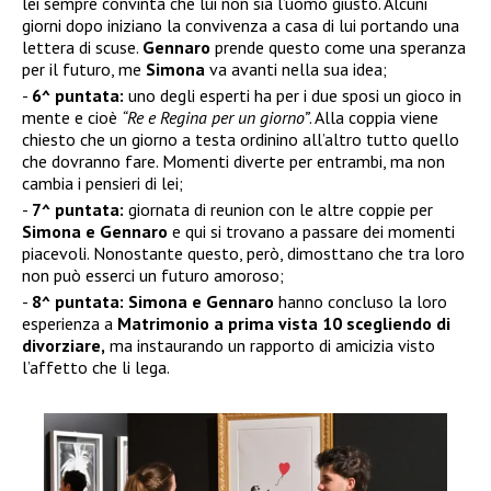
lei sempre convinta che lui non sia l’uomo giusto. Alcuni
giorni dopo iniziano la convivenza a casa di lui portando una
lettera di scuse.
Gennaro
prende questo come una speranza
per il futuro, me
Simona
va avanti nella sua idea;
6^ puntata:
uno degli esperti ha per i due sposi un gioco in
mente e cioè
“Re e Regina per un giorno”
. Alla coppia viene
chiesto che un giorno a testa ordinino all’altro tutto quello
che dovranno fare. Momenti diverte per entrambi, ma non
cambia i pensieri di lei;
7^ puntata:
giornata di reunion con le altre coppie per
Simona e Gennaro
e qui si trovano a passare dei momenti
piacevoli. Nonostante questo, però, dimosttano che tra loro
non può esserci un futuro amoroso;
8^ puntata: Simona e Gennaro
hanno concluso la loro
esperienza a
Matrimonio a prima vista 10 scegliendo di
divorziare,
ma instaurando un rapporto di amicizia visto
l’affetto che li lega.