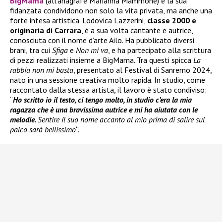
BigMama
(all’anagrafe Marianna Mammone) e la sua
fidanzata condividono non solo la vita privata, ma anche una
forte intesa artistica. Lodovica Lazzerini,
classe 2000 e
originaria di Carrara
, è a sua volta cantante e autrice,
conosciuta con il nome d’arte Ailo. Ha pubblicato diversi
brani, tra cui
Sfiga
e
Non mi va
, e ha partecipato alla scrittura
di pezzi realizzati insieme a BigMama. Tra questi spicca
La
rabbia non mi basta
, presentato al Festival di Sanremo 2024,
nato in una sessione creativa molto rapida. In studio, come
raccontato dalla stessa artista, il lavoro è stato condiviso:
“
Ho scritto io il testo, ci tengo molto, in studio c’era la mia
ragazza che è una bravissima autrice e mi ha aiutata con le
melodie.
Sentire il suo nome accanto al mio prima di salire sul
palco sarà bellissimo
“.