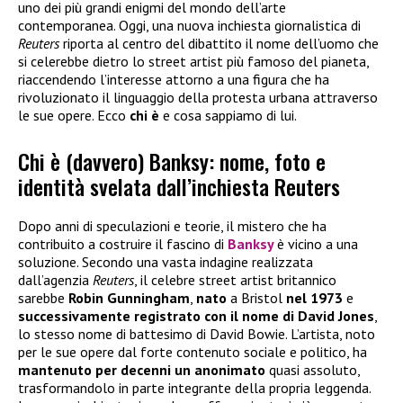
uno dei più grandi enigmi del mondo dell’arte
contemporanea. Oggi, una nuova inchiesta giornalistica di
Reuters
riporta al centro del dibattito il nome dell’uomo che
si celerebbe dietro lo street artist più famoso del pianeta,
riaccendendo l’interesse attorno a una figura che ha
rivoluzionato il linguaggio della protesta urbana attraverso
le sue opere. Ecco
chi è
e cosa sappiamo di lui.
Chi è (davvero) Banksy: nome, foto e
identità svelata dall’inchiesta Reuters
Dopo anni di speculazioni e teorie, il mistero che ha
contribuito a costruire il fascino di
Banksy
è vicino a una
soluzione. Secondo una vasta indagine realizzata
dall’agenzia
Reuters
, il celebre street artist britannico
sarebbe
Robin Gunningham
,
nato
a Bristol
nel 1973
e
successivamente registrato con il nome di David Jones
,
lo stesso nome di battesimo di David Bowie. L’artista, noto
per le sue opere dal forte contenuto sociale e politico, ha
mantenuto per decenni un anonimato
quasi assoluto,
trasformandolo in parte integrante della propria leggenda.