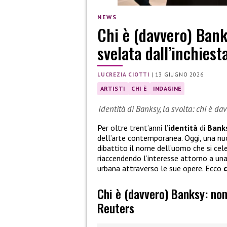
NEWS
Chi è (davvero) Bank
svelata dall’inchiest
LUCREZIA CIOTTI
|
13 GIUGNO 2026
ARTISTI
CHI È
INDAGINE
Identità di Banksy, la svolta: chi è dav
Per oltre trent’anni l’
identità
di
Bank
dell’arte contemporanea. Oggi, una nuo
dibattito il nome dell’uomo che si cel
riaccendendo l’interesse attorno a una
urbana attraverso le sue opere. Ecco
c
Chi è (davvero) Banksy: nom
Reuters