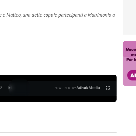
ne e Matteo, una delle coppie partecipanti a Matrimonio a
Ad
hub
Media
/
2
POWERED BY