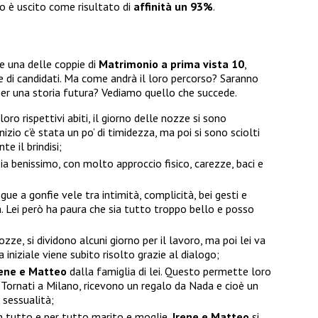
o è uscito come risultato di
affinità un 93%
.
e una delle coppie di
Matrimonio a prima vista 10
,
 di candidati. Ma come andrà il loro percorso? Saranno
per una storia futura? Vediamo quello che succede.
oro rispettivi abiti, il giorno delle nozze si sono
inizio c’è stata un po’ di timidezza, ma poi si sono sciolti
e il brindisi;
zia benissimo, con molto approccio fisico, carezze, baci e
gue a gonfie vele tra intimità, complicità, bei gesti e
. Lei però ha paura che sia tutto troppo bello e posso
ozze, si dividono alcuni giorno per il lavoro, ma poi lei va
 iniziale viene subito risolto grazie al dialogo;
rene e Matteo
dalla famiglia di lei. Questo permette loro
. Tornati a Milano, ricevono un regalo da Nada e cioè un
 sessualità;
n tutto e per tutto marito e moglie,
Irene e Matteo
si