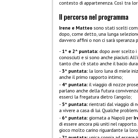
contesto di appartenenza. Così tra lor
Il percorso nel programma
Irene e Matteo
sono stati scelti com
dopo, come detto, una lunga selezione
davvero affini o non ci sarà speranza 
1^ e 2^ puntata:
dopo aver scelto i l
conosciuti e si sono anche piaciuti. All’
tanto che c’è stato anche il bacio durant
3^ puntata:
la loro luna di miele ini
anche il primo rapporto intimo;
4^ puntata:
il viaggio di nozze prose
parlano anche della futura convivenza
esserci la fregatura dietro l’angolo;
5^ puntata:
rientrati dal viaggio di n
a vivere a casa di lui. Qualche problema
6^ puntata:
giornata a Napoli per
I
di essere ancora più uniti nel rapporto
gioco molto carino riguardante la loro
7^ puntata:
unica coppia ad essere i