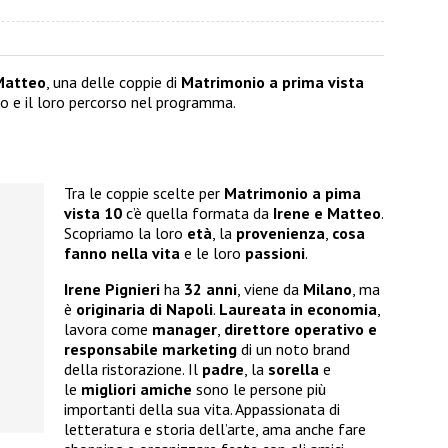
Matteo
, una delle coppie di
Matrimonio a prima vista
rdo e il loro percorso nel programma.
Tra le coppie scelte per
Matrimonio a pima
vista 10
c’è quella formata da
Irene e Matteo
.
Scopriamo la loro
età
, la
provenienza
,
cosa
fanno nella vita
e le loro
passioni
.
Irene Pignieri
ha
32 anni
, viene da
Milano
, ma
è
originaria di Napoli
.
Laureata in economia
,
lavora come
manager
,
direttore operativo e
responsabile marketing
di un noto brand
della ristorazione. Il
padre
, la
sorella
e
le
migliori amiche
sono le persone più
importanti della sua vita. Appassionata di
letteratura e storia dell’arte, ama anche fare