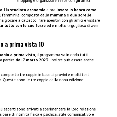
shopping e organizzare feste con gli amici.
no
. Ha
studiato economia
e ora
lavora in banca come
l femminile, composta dalla
mamma
e
due sorelle
ma giocare a calcetto, fare aperitivi con gli amici e visitare
o tutto con le sue forze
ed è molto orgoglioso di aver
o a prima vista 10
onio a prima vista
, il programma va in onda tutti
a partire
dal 7 marzo 2023.
Inoltre può essere anche
 composto tre coppie in base ai provini e molti test
ch. Queste sono le tre coppie della nona edizione:
gli esperti sono arrivati a sperimentare la loro relazione
 base di intimità fisica e psichica, stile comunicativo e