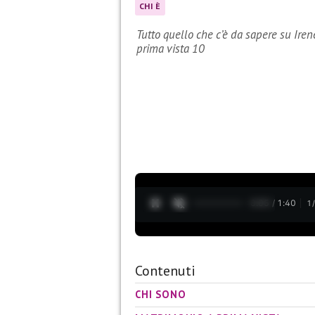
CHI È
Tutto quello che c’è da sapere su Ire
prima vista 10
0:06 / 1:40
1
Contenuti
CHI SONO