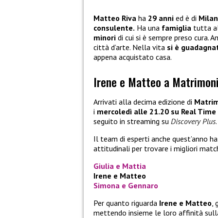
Matteo Riva
ha
29 anni
ed è di
Mila
consulente.
Ha una
famiglia
tutta a
minori
di cui si è sempre preso cura. A
città d’arte. Nella vita
si è guadagnat
appena acquistato casa.
Irene e Matteo a Matrimoni
Arrivati alla decima edizione di
Matrim
i
mercoledì alle 21.20 su Real Time
seguito in streaming su
Discovery Plus
.
Il team di esperti anche quest’anno ha
attitudinali per trovare i migliori mat
Giulia e Mattia
Irene e Matteo
Simona e Gennaro
Per quanto riguarda
Irene e Matteo
, 
mettendo insieme le loro affinità sulla