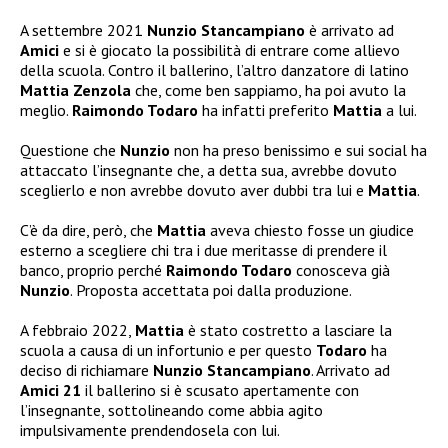
A settembre 2021
Nunzio Stancampiano
è arrivato ad
Amici
e si è giocato la possibilità di entrare come allievo
della scuola. Contro il ballerino, l’altro danzatore di latino
Mattia Zenzola
che, come ben sappiamo, ha poi avuto la
meglio.
Raimondo Todaro
ha infatti preferito
Mattia
a lui.
Questione che
Nunzio
non ha preso benissimo e sui social ha
attaccato l’insegnante che, a detta sua, avrebbe dovuto
sceglierlo e non avrebbe dovuto aver dubbi tra lui e
Mattia
.
C’è da dire, però, che
Mattia
aveva chiesto fosse un giudice
esterno a scegliere chi tra i due meritasse di prendere il
banco, proprio perché
Raimondo Todaro
conosceva già
Nunzio
. Proposta accettata poi dalla produzione.
A febbraio 2022,
Mattia
è stato costretto a lasciare la
scuola a causa di un infortunio e per questo
Todaro
ha
deciso di richiamare
Nunzio Stancampiano
. Arrivato ad
Amici 21
il ballerino si è scusato apertamente con
l’insegnante, sottolineando come abbia agito
impulsivamente prendendosela con lui.