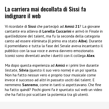
La carriera mai decollata di Sissi fa
indignare il web
Vi ricordate di
Sissi
che partecipò ad
Amici 21
? La giovane
cantante era allieva di
Lorella Cuccarini
e arrivò in Finale in
quell’edizione del talent, ma fu la seconda della categoria
canto ad essere eliminata (il primo era stato
Albe
). Durante
il pomeridiano e tutta la fase del Serale aveva incantanto il
pubblico con la sua voce e aveva davvero emozionato.
Iconici sono diventati anche i duetti con il collega
Alex
.
Ma dopo questa esperienza ad
Amici
e i primi live durante
l’estate,
Silvia
(questo il suo vero nome) è un po’ sparita.
Non ha fatto nessun vero e proprio tour musicale come
invece è successo ad altri in passato usciti dal talent. E
nemmeno
Sanremo
, come in tanti si aspettavano. Che fine
ha fatto quindi? Pochi giorni fa è spuntato sul web un video
che ha fatto poi scattare la polemica tra gli utenti.