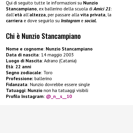
Qui di seguito tutte le informazioni su
Nunzio
Stancampiano
, ex ballerino della scuola di
Amici 21
:
dall’
età
all’
altezza
, per passare alla
vita privata
, la
carriera
e dove seguirlo su
Instagram
e
social.
Chi è Nunzio Stancampiano
Nome e cognome
:
Nunzio Stancampiano
Data di nascita
: 14 maggio 2003
Luogo di Nascita
: Adrano (Catania)
Età
:
22 anni
Segno zodiacale
: Toro
Professione:
ballerino
Fidanzata
: Nunzio dovrebbe essere single
Tatuaggi:
Nunzio
non ha tatuaggi visibili
Profilo Instagram
:
@_n__s__10