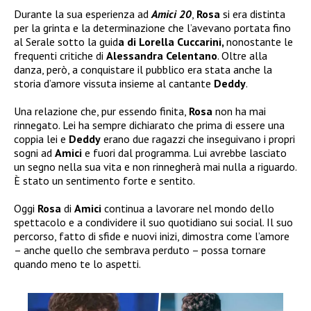
Durante la sua esperienza ad
Amici 20
,
Rosa
si era distinta
per la grinta e la determinazione che l’avevano portata fino
al Serale sotto la guid
a di Lorella Cuccarini,
nonostante le
frequenti critiche di
Alessandra Celentano
. Oltre alla
danza, però, a conquistare il pubblico era stata anche la
storia d’amore vissuta insieme al cantante
Deddy
.
Una relazione che, pur essendo finita,
Rosa
non ha mai
rinnegato. Lei ha sempre dichiarato che prima di essere una
coppia lei e
Deddy
erano due ragazzi che inseguivano i propri
sogni ad
Amici
e fuori dal programma. Lui avrebbe lasciato
un segno nella sua vita e non rinnegherà mai nulla a riguardo.
È stato un sentimento forte e sentito.
Oggi
Rosa
di
Amici
continua a lavorare nel mondo dello
spettacolo e a condividere il suo quotidiano sui social. Il suo
percorso, fatto di sfide e nuovi inizi, dimostra come l’amore
– anche quello che sembrava perduto – possa tornare
quando meno te lo aspetti.