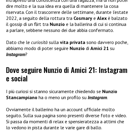
intrapreso una conoscenza con una ragazza, ma di non poter
dire molto e la sua idea era quella di mantenere la cosa
riservata. Con il trascorrere delle settimane, durante l’estate
2022, a seguito della rottura tra
Cosmary
e
Alex
è balzato
il gossip di un flirt tra
Nunzio
e la ballerina di cui si continua
a parlare, sebbene nessuno dei due abbia confermato.
Dato che le
curiosità
sulla
vita privata
sono davvero poche,
abbiamo modo di poter seguire
Nunzio
di
Amici 21
su
Instagram
?
Dove seguire Nunzio di Amici 21: Instagram
e social
I più curiosi si stanno sicuramente chiedendo se
Nunzio
Stancampiano
ha o meno un profilo su
Instagram
.
Ovviamente il ballerino ha un account ufficiale molto
seguito
.
Sulla sua pagina sono presenti diverse foto e video.
Si passa da momenti di relax e spensieratezza a attimi che
lo vedono in pista durante le varie gare di ballo.