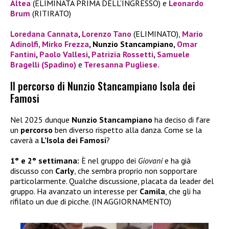
Altea
(ELIMINATA PRIMA DELL’INGRESSO) e
Leonardo
Brum
(RITIRATO)
Loredana Cannata
,
Lorenzo Tano
(ELIMINATO),
Mario
Adinolfi,
Mirko Frezza
, Nunzio Stancampiano,
Omar
Fantini
,
Paolo Vallesi
,
Patrizia Rossetti
,
Samuele
Bragelli (Spadino)
e
Teresanna Pugliese.
Il percorso di Nunzio Stancampiano Isola dei
Famosi
Nel 2025 dunque
Nunzio Stancampiano
ha deciso di fare
un
percorso
ben diverso rispetto alla danza. Come se la
caverà a
L’Isola dei Famosi
?
1° e 2° settimana:
È nel gruppo dei
Giovani
e ha già
discusso con
Carly
, che sembra proprio non sopportare
particolarmente. Qualche discussione, placata da leader del
gruppo. Ha avanzato un interesse per
Camila
, che gli ha
rifilato un due di picche. (IN AGGIORNAMENTO)