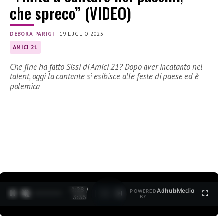
che spreco” (VIDEO)
DEBORA PARIGI
|
19 LUGLIO 2023
AMICI 21
Che fine ha fatto Sissi di Amici 21? Dopo aver incatanto nel
talent, oggi la cantante si esibisce alle feste di paese ed è
polemica
0:30 /
Ad
hub
Media
POWERED
1
/
2
3:35
BY