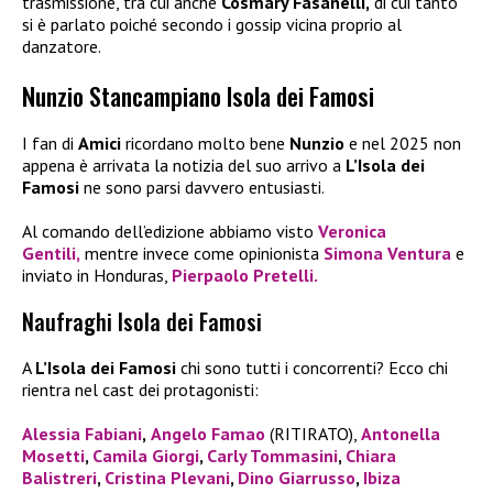
trasmissione, tra cui anche
Cosmary Fasanelli,
di cui tanto
si è parlato poiché secondo i gossip vicina proprio al
danzatore.
Nunzio Stancampiano Isola dei Famosi
I fan di
Amici
ricordano molto bene
Nunzio
e nel 2025 non
appena è arrivata la notizia del suo arrivo a
L’Isola dei
Famosi
ne sono parsi davvero entusiasti.
Al comando dell’edizione abbiamo visto
Veronica
Gentili,
mentre invece come opinionista
Simona Ventura
e
inviato in Honduras,
Pierpaolo Pretelli.
Naufraghi Isola dei Famosi
A
L’Isola dei Famosi
chi sono tutti i concorrenti? Ecco chi
rientra nel cast dei protagonisti:
Alessia Fabiani
,
Angelo Famao
(RITIRATO),
Antonella
Mosetti
,
Camila Giorgi
,
Carly Tommasini
,
Chiara
Balistreri
,
Cristina Plevani
,
Dino Giarrusso
,
Ibiza