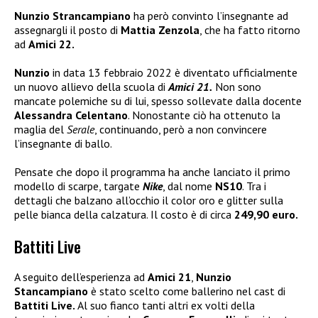
Nunzio Strancampiano
ha però convinto l’insegnante ad
assegnargli il posto di
Mattia Zenzola
, che ha fatto ritorno
ad
Amici 22.
Nunzio
in data 13 febbraio 2022 è diventato ufficialmente
un nuovo allievo della scuola di
Amici 21.
Non sono
mancate polemiche su di lui, spesso sollevate dalla docente
Alessandra Celentano
. Nonostante ciò ha ottenuto la
maglia del
Serale
, continuando, però a non convincere
l’insegnante di ballo.
Pensate che dopo il programma ha anche lanciato il primo
modello di scarpe, targate
Nike
, dal nome
NS10
. Tra i
dettagli che balzano all’occhio il color oro e glitter sulla
pelle bianca della calzatura. Il costo è di circa
249,90 euro.
Battiti Live
A seguito dell’esperienza ad
Amici 21
,
Nunzio
Stancampiano
è stato scelto come ballerino nel cast di
Battiti Live.
Al suo fianco tanti altri ex volti della