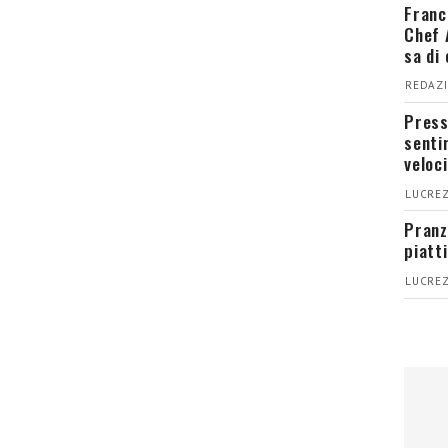
Franc
Chef 
sa di
REDAZI
Press
senti
veloci
LUCREZ
Pranz
piatt
LUCREZ