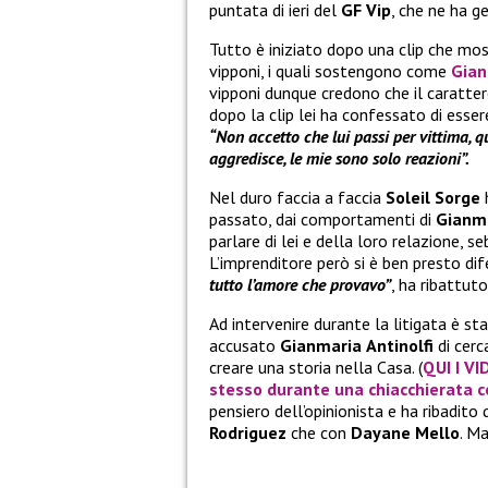
puntata di ieri del
GF Vip
, che ne ha 
Tutto è iniziato dopo una clip che mostr
vipponi, i quali sostengono come
Gian
vipponi dunque credono che il caratte
dopo la clip lei ha confessato di esser
“Non accetto che lui passi per vittima, 
aggredisce, le mie sono solo reazioni”.
Nel duro faccia a faccia
Soleil Sorge
h
passato, dai comportamenti di
Gianma
parlare di lei e della loro relazione, 
L’imprenditore però si è ben presto di
tutto l’amore che provavo”
, ha ribattuto
Ad intervenire durante la litigata è st
accusato
Gianmaria
Antinolfi
di cer
creare una storia nella Casa. (
QUI I VI
stesso durante una chiacchierata 
pensiero dell’opinionista e ha ribadit
Rodriguez
che con
Dayane Mello
. Ma