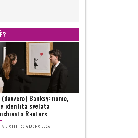
 È?
è (davvero) Banksy: nome,
 e identità svelata
’inchiesta Reuters
IA CIOTTI | 13 GIUGNO 2026