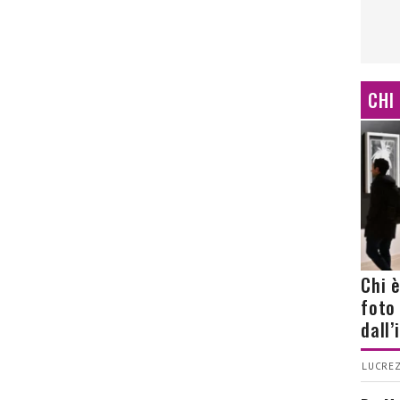
CHI
Chi 
foto
dall
LUCREZ