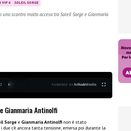
 VIP 6
SOLEIL SORGE
to uno scontro molto acceso tra Soleil Sorge e Gianmaria
Ad
hub
Media
/
2
POWERED BY
 e Gianmaria Antinolfi
il Sorge
e
Gianmaria Antinolfi
non è stato
a i due c’è ancora tanta tensione, emersa poi durante la