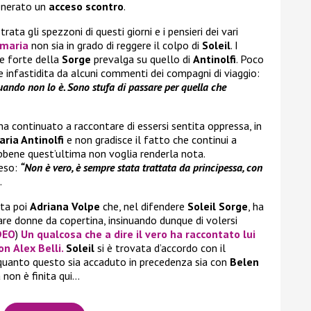
generato un
acceso scontro
.
ata gli spezzoni di questi giorni e i pensieri dei vari
maria
non sia in grado di reggere il colpo di
Soleil
. I
re forte della
Sorge
prevalga su quello di
Antinolfi
. Poco
e infastidita da alcuni commenti dei compagni di viaggio:
quando non lo è. Sono stufa di passare per quella che
a continuato a raccontare di essersi sentita oppressa, in
ria Antinolfi
e non gradisce il fatto che continui a
sebbene quest’ultima non voglia renderla nota.
feso:
“Non è vero, è sempre stata trattata da principessa, con
.
ata poi
Adriana Volpe
che, nel difendere
Soleil Sorge
, ha
care donne da copertina, insinuando dunque di volersi
DEO
)
Un qualcosa che a dire il vero ha raccontato lui
con
Alex Belli
.
Soleil
si è trovata d’accordo con il
o quanto questo sia accaduto in precedenza sia con
Belen
 non è finita qui…