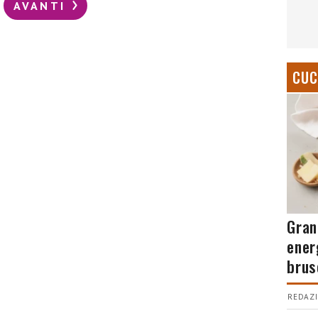
AVANTI
CUC
Gran
ener
brus
REDAZI