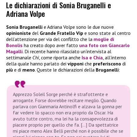
Le dichiarazioni di Sonia Bruganelli e
Adriana Volpe
Sonia Bruganelli
e Adriana Volpe sono le due nuove
opinioniste
del
Grande Fratello
Vip
e sono state al centro
dell’attenzione per via del conflitto che la
moglie di
Bonolis
ha creato dopo aver fatto
una
foto con Giancarlo
Magalli
. Di recente hanno rilasciato un’intervista al
settimanale
Chi
, come riporta anche
Isa e Chia
, all’interno
della quale hanno parlato dei
vipponi
che
preferiscono
di
più
e di
meno
. Queste le dichiarazioni della
Bruganelli
:
Apprezzo Soleil Sorge perché è strafottente e
arrogante. Forse dovrebbe recitare meglio. Quando
parlava con Gianmaria Antinolfi e alzava la gonna per
far vedere lo spacco non era proprio da Oscar. Ha
avuto tutte contro, ma lei ha la consapevolezza di
piacere proprio per quello che fa. […] Da spettatrice
mi piace meno Alex Belli perché non è possibile che se
piangi lui pianga con te. Se non sai nuotare lui ti