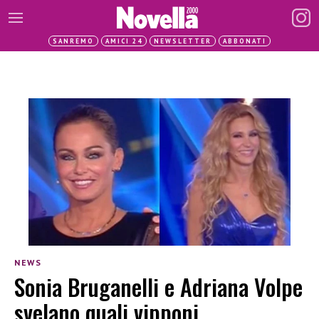
SANREMO
AMICI 24
NEWSLETTER
ABBONATI
NEWS
Sonia Bruganelli e Adriana Volpe
svelano quali vipponi