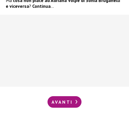
Ma
cosa non piace ad Adriana
Volpe
di Sonia Bruganelli
e viceversa
?
Continua
…
AVANTI