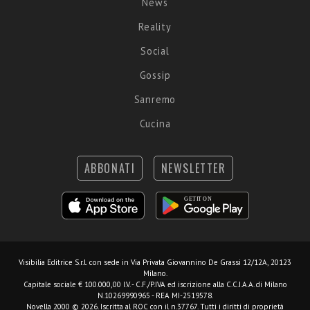
News
Reality
Social
Gossip
Sanremo
Cucina
ABBONATI
NEWSLETTER
Visibilia Editrice S.r.l.
con sede in Via Privata Giovannino De Grassi 12/12A, 20123
Milano.
Capitale sociale € 100.000,00 I.V. - C.F./P.IVA ed iscrizione alla C.C.I.A.A. di Milano
N.10269990965 - REA MI-2519578.
Novella 2000 © 2026. Iscritta al ROC con il n.37767. Tutti i diritti di proprietà