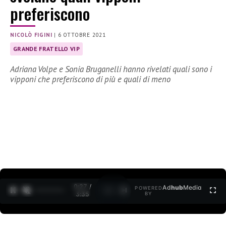
preferiscono
NICOLÒ FIGINI
|
6 OTTOBRE 2021
GRANDE FRATELLO VIP
Adriana Volpe e Sonia Bruganelli hanno rivelati quali sono i
vipponi che preferiscono di più e quali di meno
0:28 /
Ad
hub
Media
POWERED
1
/
2
3:35
BY