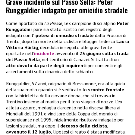
Grave incidente sul Passo Sella: Peter
Runggaldier indagato per omicidio stradale
Come riportato da
La Presse
, l’ex campione di sci alpino
Peter
Runggaldier
pare sia stato iscritto nel registro degli
indagati con
l’ipotesi di omicidio stradale
dalla Procura di
Trento, dopo la morte della ciclista e blogger tedesca
Laura
Viktoria Härtig
, deceduta in seguito alle gravi ferite
riportate nell’
incidente
avvenuto il
23 giugno sulla strada
del Passo Sella
, nel territorio di Canazei. Si tratta di un
atto dovuto da parte degli inquirenti
per consentire gli
accertamenti sulla dinamica dello schianto.
Runggaldier, 57 anni, originario di Bressanone, era alla guida
della sua moto quando si è verificato lo
scontro frontale
con la bicicletta della giovane donna, che si trovava in
Trentino insieme al marito per il loro viaggio di nozze. L’ex
atleta azzurro, medaglia d’argento nella discesa libera ai
Mondiali del 1991 e vincitore della Coppa del mondo di
supergigante nel 1995, inizialmente risultava indagato per
lesioni stradali, ma dopo il
decesso della ciclista
,
avvenuto il 12 luglio
, l’ipotesi di reato è stata modificata.