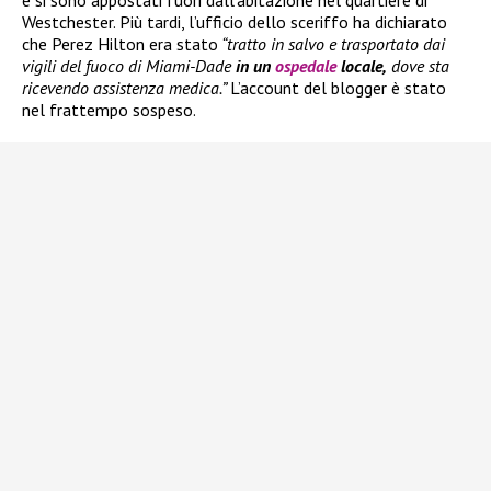
e si sono appostati fuori dall’abitazione nel quartiere di
Westchester. Più tardi, l’ufficio dello sceriffo ha dichiarato
che Perez Hilton era stato
“tratto in salvo e trasportato dai
vigili del fuoco di Miami-Dade
in un
ospedale
locale,
dove sta
ricevendo assistenza medica.”
L’account del blogger è stato
nel frattempo sospeso.