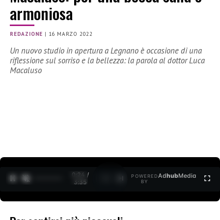
armoniosa
REDAZIONE
|
16 MARZO 2022
Un nuovo studio in apertura a Legnano è occasione di una
riflessione sul sorriso e la bellezza: la parola al dottor Luca
Macaluso
0:25 /
Ad
hub
Media
POWERED
1
/
2
3:35
BY