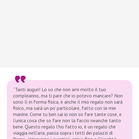
“Tanti auguri! Lo so che non ami molto il tuo
compleanno, ma ti pare che io potevo mancare? Non
sono lì in forma fisica, e anche il mio regalo non sarà
fisico, ma sarà un po’ particolare, fatto con le mie
manine. Come tu ben sai io non so fare tante cose, e
l’unica cosa che so fare non la faccio neanche tanto
bene. Questo regalo l’ho fatto io, è un regalo che
viaggia nell’aria, passa sopra i tetti dei palazzi di
Roma, attraversa i quartieri, arriva fino a Cinecittà,