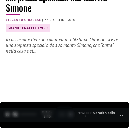
Simone
VINCENZO CHIANESE
|
24 DICEMBRE 2020
GRANDE FRATELLO VIP 5
In occasione del suo compleanno, Stefania Orlando riceve
una sorpresa speciale da suo marito Simone, che “entra”
nella casa del…
0:12 /
Ad
hub
Media
POWERED
1
/
2
1:40
BY