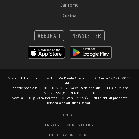
Sanremo
Cucina
ABBONATI
NEWSLETTER
Visibilia Editrice S.r.l.
con sede in Via Privata Giovannino De Grassi 12/12A, 20123
Milano.
Capitale sociale € 100.000,00 I.V. - C.F./P.IVA ed iscrizione alla C.C.I.A.A. di Milano
N.10269990965 - REA MI-2519578.
Novella 2000 © 2026. Iscritta al ROC con il n.37767. Tutti i diritti di proprietà
letteraria ed artistica riservati.
CONTATTI
PRIVACY E COOKIES POLICY
IMPOSTAZIONI COOKIE