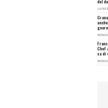
del d
LUCREZ
Grana
anche
gour
REDAZI
Franc
Chef 
sa di
REDAZI