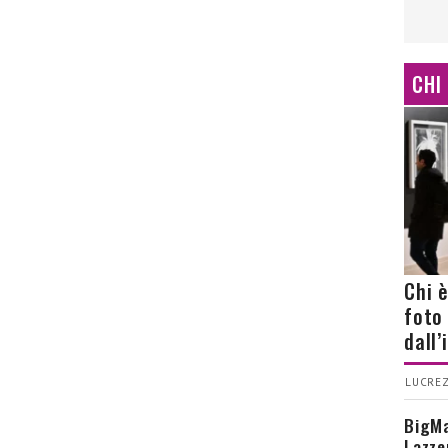
CHI
Chi 
foto
dall
LUCREZ
BigMa
Lazze