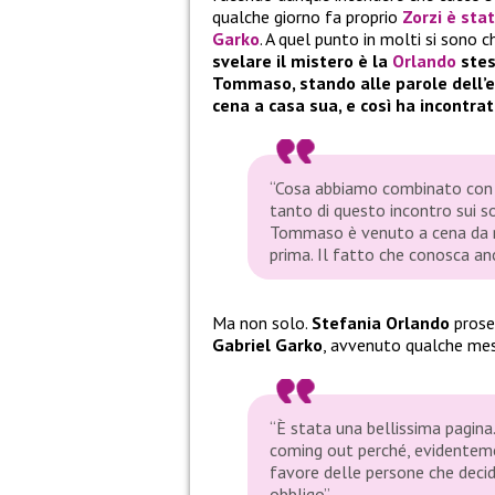
qualche giorno fa proprio
Zorzi è sta
Garko
. A quel punto in molti si sono 
svelare il mistero è la
Orlando
ste
Tommaso, stando alle parole dell’e
cena a casa sua, e così ha incontra
“Cosa abbiamo combinato con 
tanto di questo incontro sui 
Tommaso è venuto a cena da m
prima. Il fatto che conosca anc
Ma non solo.
Stefania Orlando
prose
Gabriel Garko
, avvenuto qualche mes
“È stata una bellissima pagina.
coming out perché, evidenteme
favore delle persone che decido
obbligo”.