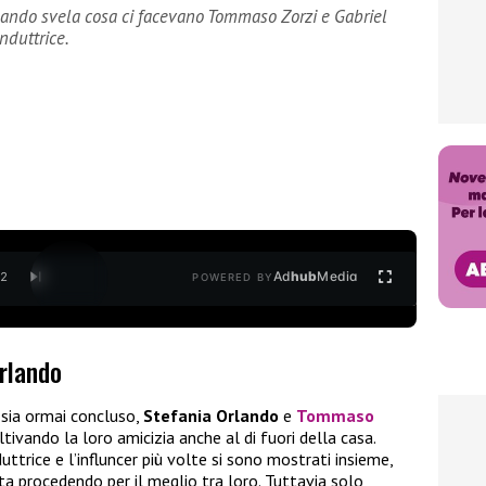
Orlando svela cosa ci facevano Tommaso Zorzi e Gabriel
nduttrice.
Ad
hub
Media
/
2
POWERED BY
Orlando
sia ormai concluso,
Stefania Orlando
e
Tommaso
tivando la loro amicizia anche al di fuori della casa.
ttrice e l’influncer più volte si sono mostrati insieme,
a procedendo per il meglio tra loro. Tuttavia solo