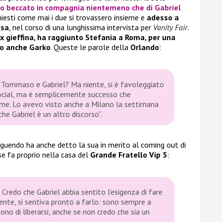
to beccato in compagnia nientemeno che di Gabriel
chiesti come mai i due si trovassero insieme e
adesso a
ssa
, nel corso di una lunghissima intervista per
Vanity Fair
.
x gieffina, ha raggiunto Stefania a Roma, per una
to anche Garko
. Queste le parole della
Orlando
:
Tommaso e Gabriel? Ma niente, si è favoleggiato
social, ma è semplicemente successo che
e. Lo avevo visto anche a Milano la settimana
he Gabriel è un altro discorso”.
guendo ha anche detto la sua in merito al coming out di
e fa proprio nella casa del
Grande Fratello Vip 5
:
 Credo che Gabriel abbia sentito l’esigenza di fare
nte, si sentiva pronto a farlo: sono sempre a
no di liberarsi, anche se non credo che sia un