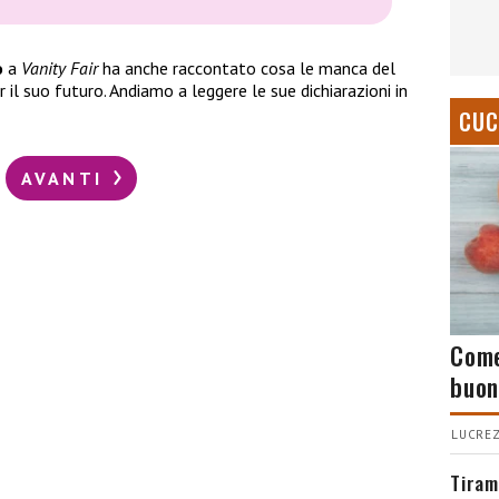
o
a
Vanity Fair
ha anche raccontato cosa le manca del
r il suo futuro. Andiamo a leggere le sue dichiarazioni in
CUC
AVANTI
Come
buon
LUCREZ
Tiram