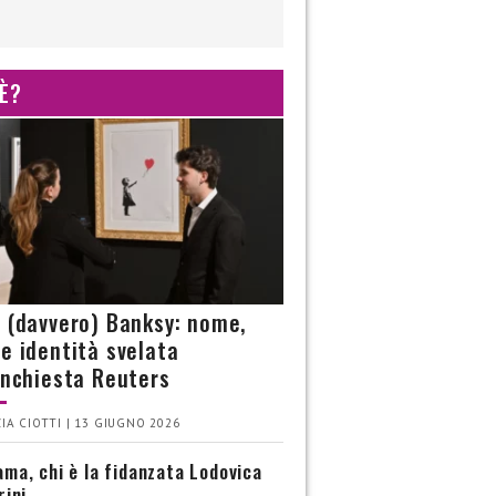
 È?
è (davvero) Banksy: nome,
 e identità svelata
’inchiesta Reuters
IA CIOTTI | 13 GIUGNO 2026
ma, chi è la fidanzata Lodovica
rini