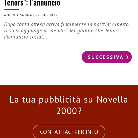
Tenors”: l’annuncio
ANDREA SANNA
|
27 LUG 2022
Dopo tanta attesa arriva finalmente la notizia: Alberto
Urso si aggiunge ai membri del gruppo The Tenors:
l'annuncio social...
SUCCESSIVA
La tua pubblicità su Novella
2000?
CONTATTACI PER INFO