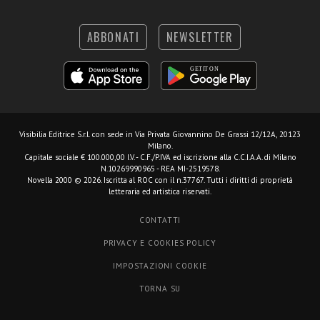
ABBONATI
NEWSLETTER
Visibilia Editrice S.r.l.
con sede in Via Privata Giovannino De Grassi 12/12A, 20123
Milano.
Capitale sociale € 100.000,00 I.V. - C.F./P.IVA ed iscrizione alla C.C.I.A.A. di Milano
N.10269990965 - REA MI-2519578.
Novella 2000 © 2026. Iscritta al ROC con il n.37767. Tutti i diritti di proprietà
letteraria ed artistica riservati.
CONTATTI
PRIVACY E COOKIES POLICY
IMPOSTAZIONI COOKIE
TORNA SU