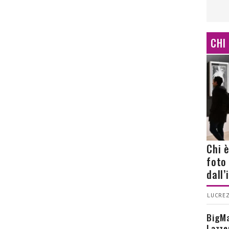
CHI
Chi 
foto
dall
LUCREZ
BigMa
Lazze