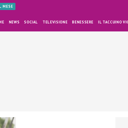
AL MESE
ME
NEWS
SOCIAL
TELEVISIONE
BENESSERE
IL TACCUINO VI