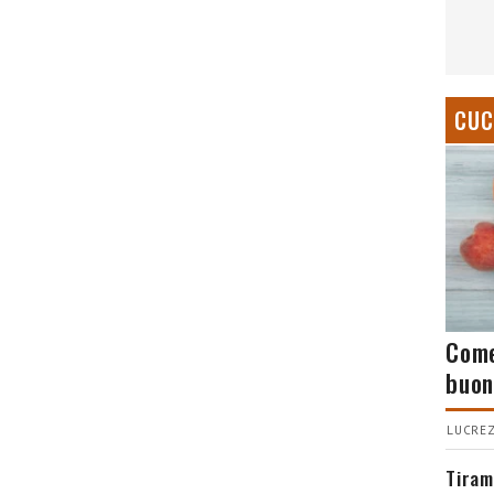
CUC
Come
buon
LUCREZ
Tiram