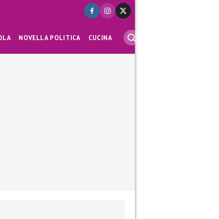
OLA
NOVELLA POLITICA
CUCINA