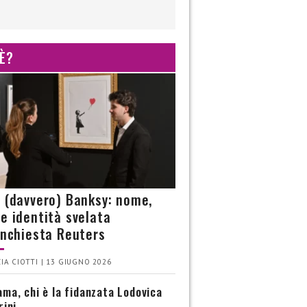
 È?
è (davvero) Banksy: nome,
 e identità svelata
’inchiesta Reuters
IA CIOTTI | 13 GIUGNO 2026
ma, chi è la fidanzata Lodovica
rini